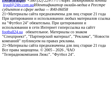
конференций
79008
Телефон +380 (32) 229-77-77
Адрес электронной почты
legal@24tv.com.ua
Идентификатор онлайн-медиа в Реестре
субъектов в сфере медиа — R40-06058
21+
Материалы сайта предназначены для лиц старше 21 года
При цитировании и использовании любых материалов ссылка
на "Футбол 24" обязательна. При цитировании и
использовании в сети Интернет гиперссылка на сайтт
football24.ua
обязательное. Материалы со знаком
"Спецпроект", "Партнерский материал", "Реклама", "Новости
компаний" публикуем на правах рекламы.
21+
Материалы сайта предназначены для лиц старше 21 года
Все права защищены. © 2005 -
2026
, ЧАО
"Телерадиокомпания Люкс". "Футбол 24".