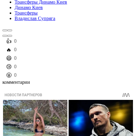
Трансферы Динамо Киев
Динамо Киев
Трансферы
Владислав Супряга
️👍
0
️🔥
0
️😄
0
️😢
0
️🤬
0
комментарии