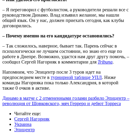
– Я переговорил с футболистом, а руководители решали все с
руководством Динамо. Влад изъявил желание, мы нашли
общий язык. Он у нас, должен приехать сегодня, как клубы
договорились.
– Почему именно на его кандидатуре остановились?
– Так сложилось, наверное, бывает так. Парень сейчас в
психологически не лучшем состоянии, но знаю его еще по
работе в Днепре. Возможно, удастся нам друг другу помочь, –
сообщил Сергей Нагорняк в комментарии для
Tribuna
.
Напомним, что Эпицентр после 3 туров идет на
предпоследнем месте в
турнирной таблице УПЛ
. Ниже
команды Нагорняка пока только Александрия, в которой
также 0 очков в активе.
Динамо в матче с 2 отмененными голами разбило Эпицентр –
революция от Шовковского, мяч Герреро и дебют Торреса
Читайте еще
:
Сергей Нагорняк
Украина
Эпицентр