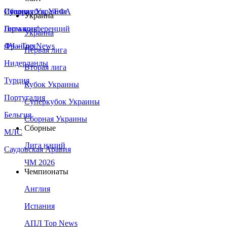
Сборная Украины
Италия
Суперкубок УЕФА
Украина
Германия
Лига конференций
Украина
Франция
ЛЧ - Top News
Первая лига
Нидерланды
Вторая лига
Турция
Кубок Украины
Португалия
Суперкубок Украины
Бельгия
Сборная Украины
Сборные
МЛС
Лига наций
Саудовская Аравия
ЧМ 2026
Чемпионаты
Англия
Испания
АПЛ Top News