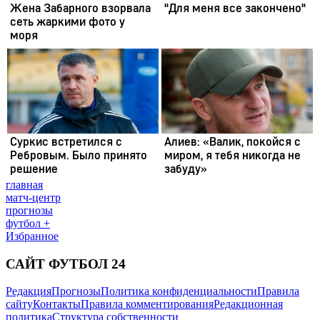
главная
матч-центр
прогнозы
футбол +
Избранное
САЙТ ФУТБОЛ 24
Редакция
Прогнозы
Политика конфиденциальности
Правила
сайту
Контакты
Правила комментирования
Редакционная
политика
Структура собственности