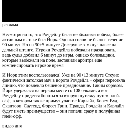
Video
реклама
Несмотря на то, что Рочдейлу была необходима победа, более
активным в атаке был Йорк. Однако голов не было в течение
90 минут. Но на 90+5 минуте Дисерувве замкнул навес на
дальней штанге. Игроки Рочдейла побежали праздновать,
ведь судья добавил 6 минут до игры, однако болельщики,
которые выбежали на поле, заставили арбитра еще
компенсировать игровое время.
И Йорк этим воспользовался! Уже на 90+13 минуте Стоунс
фактически затолкал мяч в ворота Рочдейла – сфера пересекла
линию, что повлекло бешеное празднование. Таким образом,
Йорк удержался на первом месте со 108 очками, а вот
Рочдейлу придется бороться за вторую путевку путем плей-
офф, в котором также примут участие Карлайл, Борем Вуд,
Сканторп, Саутенд, Форест Грин. Правда, Рочдейл и Карлайл
будут иметь преимущество – они попали сразу в полуфинал
плей-офф.
видео дня