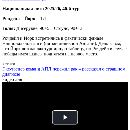
Национальная лига 2025/26, 46-й тур
Рочдейл – Йорк – 1:1
Голы:
Дисерувве, 90+5 – Стоунс, 90+13
Рочдейл и Йорк встретились в фактически финале
Национальной лиги (пятый дивизион Англии). Дело в том,
что Йорк возглавлял турнирную таблицу, но Рочдейл в случае
победы имел шансы подняться на первое место.
кстати
Экс-тренер команд АПЛ пережил рак – рассказал о страшном
диагнозе
видео дня
Play