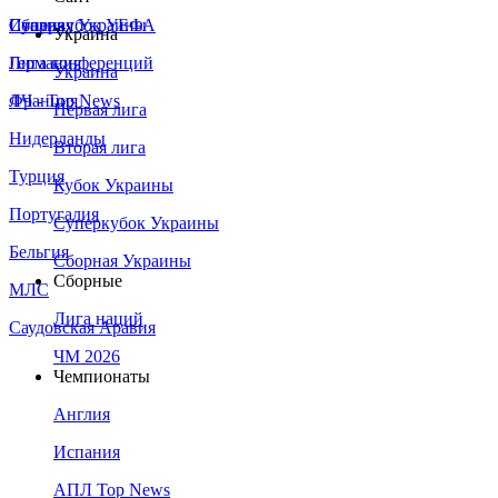
Сборная Украины
Италия
Суперкубок УЕФА
Украина
Германия
Лига конференций
Украина
Франция
ЛЧ - Top News
Первая лига
Нидерланды
Вторая лига
Турция
Кубок Украины
Португалия
Суперкубок Украины
Бельгия
Сборная Украины
Сборные
МЛС
Лига наций
Саудовская Аравия
ЧМ 2026
Чемпионаты
Англия
Испания
АПЛ Top News