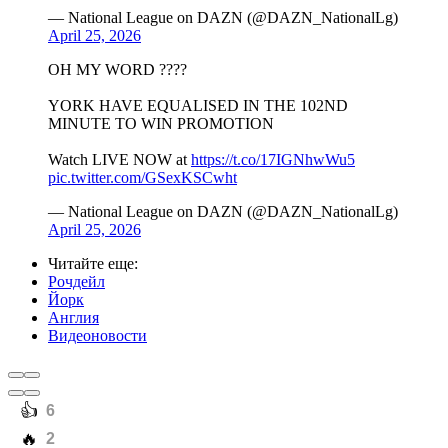
— National League on DAZN (@DAZN_NationalLg)
April 25, 2026
OH MY WORD ????
YORK HAVE EQUALISED IN THE 102ND
MINUTE TO WIN PROMOTION
Watch LIVE NOW at
https://t.co/17IGNhwWu5
pic.twitter.com/GSexKSCwht
— National League on DAZN (@DAZN_NationalLg)
April 25, 2026
Читайте еще
:
Рочдейл
Йорк
Англия
Видеоновости
️👍
6
️🔥
2