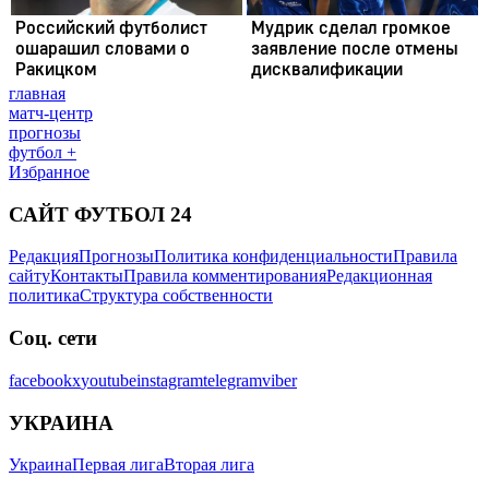
главная
матч-центр
прогнозы
футбол +
Избранное
САЙТ ФУТБОЛ 24
Редакция
Прогнозы
Политика конфиденциальности
Правила
сайту
Контакты
Правила комментирования
Редакционная
политика
Структура собственности
Соц. сети
facebook
x
youtube
instagram
telegram
viber
УКРАИНА
Украина
Первая лига
Вторая лига