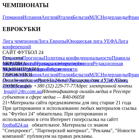
ЧЕМПИОНАТЫ
Германия
Испания
Англия
Италия
Бельгия
МЛС
Нидерланды
Фран
ЕВРОКУБКИ
Лига чемпионов
Лига Европы
Юношеская лига УЕФА
Лига
конференций
САЙТ ФУТБОЛ 24
Редакция
Соц. сети
Прогнозы
Политика конфиденциальности
Правила
сайту
facebook
УКРАИНА
Контакты
x
youtube
Правила комментирования
instagram
telegram
viber
Редакционная
политика
Украина
ЧЕМПИОНАТЫ
Первая лига
Структура собственности
Вторая лига
Германия
ЕВРОКУБКИ
Испания
Англия
Италия
Бельгия
МЛС
Нидерланды
Фран
Лига чемпионов
Онлайн-медиа «Футбол 24»
Лига Европы
пл. Галицкая, дом. 15, м. Львов,
Юношеская лига УЕФА
Лига
конференций
79008
Телефон +380 (32) 229-77-77
Адрес электронной почты
legal@24tv.com.ua
Идентификатор онлайн-медиа в Реестре
субъектов в сфере медиа — R40-06058
21+
Материалы сайта предназначены для лиц старше 21 года
При цитировании и использовании любых материалов ссылка
на "Футбол 24" обязательна. При цитировании и
использовании в сети Интернет гиперссылка на сайтт
football24.ua
обязательное. Материалы со знаком
"Спецпроект", "Партнерский материал", "Реклама", "Новости
компаний" публикуем на правах рекламы.