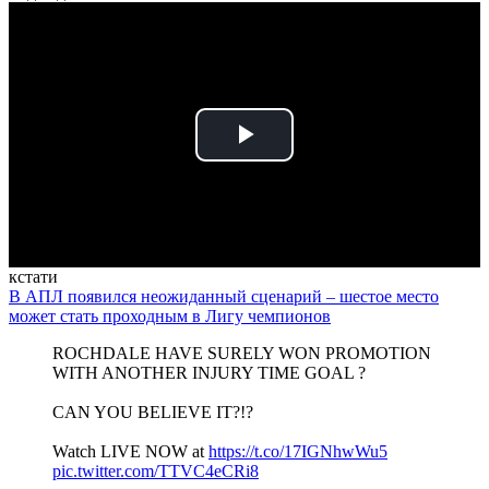
Play
Video
кстати
В АПЛ появился неожиданный сценарий – шестое место
может стать проходным в Лигу чемпионов
ROCHDALE HAVE SURELY WON PROMOTION
WITH ANOTHER INJURY TIME GOAL ?
CAN YOU BELIEVE IT?!?
Watch LIVE NOW at
https://t.co/17IGNhwWu5
pic.twitter.com/TTVC4eCRi8