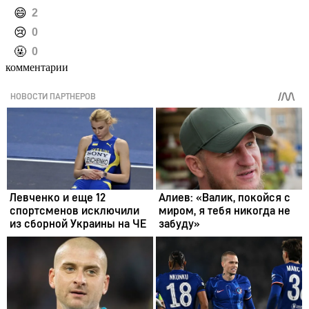
️😄
2
️😢
0
️🤬
0
комментарии