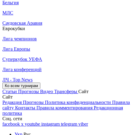
Бельгия
МЛС
Саудовская Аравия
Еврокубки
Лига чемпионов
Лига Европы
Суперкубок УЕФА
Лига конференций
ЛЧ - Top News
Ко всем турнирам
Статьи
Прогнозы
Видео
Трансферы
Сайт
Сайт
Редакция
Прогнозы
Политика конфиденциальности
Правила
сайту
Контакты
Правила комментирования
Редакционная
политика
Соц. сети
facebook
x
youtube
instagram
telegram
viber
Укр
Рус