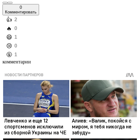
0
Комментировать
️👍
2
️🔥
0
️😄
1
️😢
0
️🤬
1
комментарии