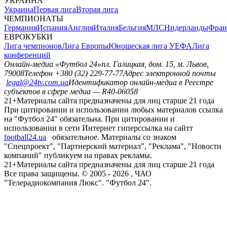
УКРАИНА
Украина
Первая лига
Вторая лига
ЧЕМПИОНАТЫ
Германия
Испания
Англия
Италия
Бельгия
МЛС
Нидерланды
Фран
ЕВРОКУБКИ
Лига чемпионов
Лига Европы
Юношеская лига УЕФА
Лига
конференций
Онлайн-медиа «Футбол 24»
пл. Галицкая, дом. 15, м. Львов,
79008
Телефон +380 (32) 229-77-77
Адрес электронной почты
legal@24tv.com.ua
Идентификатор онлайн-медиа в Реестре
субъектов в сфере медиа — R40-06058
21+
Материалы сайта предназначены для лиц старше 21 года
При цитировании и использовании любых материалов ссылка
на "Футбол 24" обязательна. При цитировании и
использовании в сети Интернет гиперссылка на сайтт
football24.ua
обязательное. Материалы со знаком
"Спецпроект", "Партнерский материал", "Реклама", "Новости
компаний" публикуем на правах рекламы.
21+
Материалы сайта предназначены для лиц старше 21 года
Все права защищены. © 2005 -
2026
, ЧАО
"Телерадиокомпания Люкс". "Футбол 24".