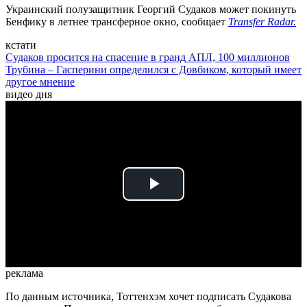
Украинский полузащитник Георгий Судаков может покинуть
Бенфику в летнее трансферное окно, сообщает
Transfer Radar.
кстати
Судаков просится на спасение в гранд АПЛ, 100 миллионов
Трубина – Гасперини определился с Довбиком, который имеет
другое мнение
видео дня
Play
Video
реклама
По данным источника, Тоттенхэм хочет подписать Судакова