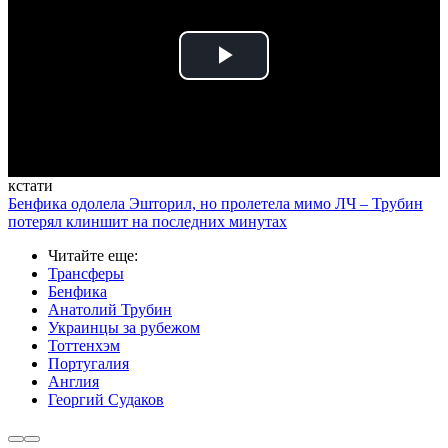
Play
Video
кстати
Бенфика одолела Эшторил, но пролетела мимо ЛЧ – Трубин
потерял клиншит на последних минутах
Читайте еще
:
Трансферы
Бенфика
Анатолий Трубин
Украинцы за рубежом
Тоттенхэм
Португалия
Англия
Георгий Судаков