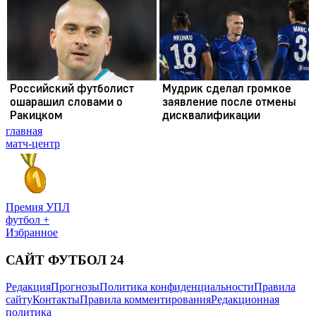
главная
матч-центр
Премия УПЛ
футбол +
Избранное
САЙТ ФУТБОЛ 24
Редакция
Прогнозы
Политика конфиденциальности
Правила
сайту
Контакты
Правила комментирования
Редакционная
политика