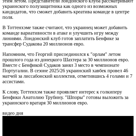
этим летом. Представители лондонского клуба рассматривают
украинского полузащитника как одного из возможных
кандидатов, что сможет добавить креатива команде в центре
поля.
В Тоттенхэме также считают, что украинец может добавить
команде вариативности в атаке и улучшить игру между
линиями. Лондонский клуб готов заплатить Бенфике за
трансфер Судакова 20 миллионов евро.
Напомним, что Георгий присоединился к "орлам" летом
прошлого года из донецкого Шахтера за 30 миллионов евро.
Вместе с Бенфикой Судаков занял 3 место в чемпионате
Португалии. В сезоне 2025/26 украинский хавбек провел 46
матчей за лиссабонский коллектив, отметившись 4 голами и 7
ассистами.
К слову, Тоттенхэм также проявляет интерес к голкиперу
Бенфики Анатолию Трубину. "Шпоры" готовы выложить за
украинского вратаря 30 миллионов евро.
видео дня