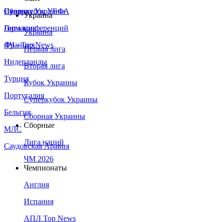
Сборная Украины
Италия
Суперкубок УЕФА
Украина
Германия
Лига конференций
Украина
Франция
ЛЧ - Top News
Первая лига
Нидерланды
Вторая лига
Турция
Кубок Украины
Португалия
Суперкубок Украины
Бельгия
Сборная Украины
Сборные
МЛС
Лига наций
Саудовская Аравия
ЧМ 2026
Чемпионаты
Англия
Испания
АПЛ Top News