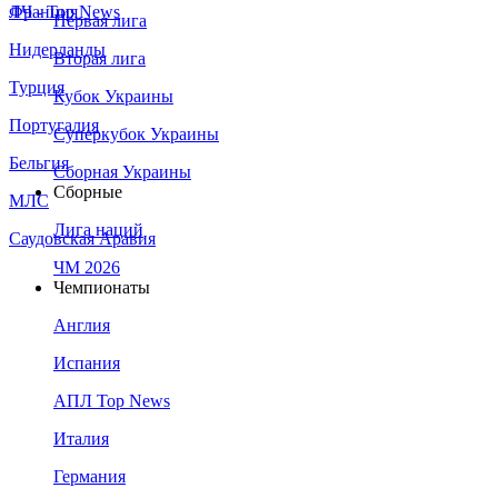
Франция
ЛЧ - Top News
Первая лига
Нидерланды
Вторая лига
Турция
Кубок Украины
Португалия
Суперкубок Украины
Бельгия
Сборная Украины
Сборные
МЛС
Лига наций
Саудовская Аравия
ЧМ 2026
Чемпионаты
Англия
Испания
АПЛ Top News
Италия
Германия