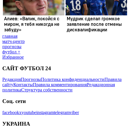
главная
матч-центр
прогнозы
футбол +
Избранное
САЙТ ФУТБОЛ 24
Редакция
Прогнозы
Политика конфиденциальности
Правила
сайту
Контакты
Правила комментирования
Редакционная
политика
Структура собственности
Соц. сети
facebook
x
youtube
instagram
telegram
viber
УКРАИНА