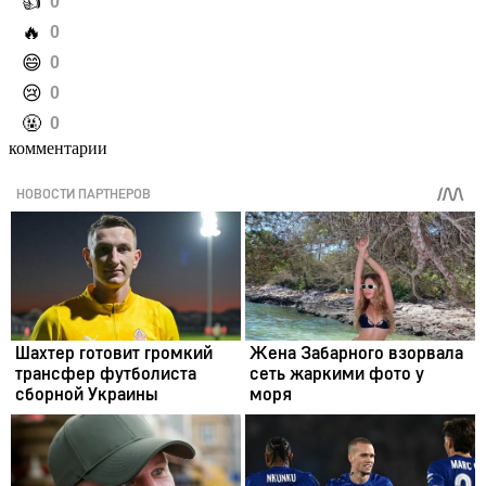
️👍
0
️🔥
0
️😄
0
️😢
0
️🤬
0
комментарии