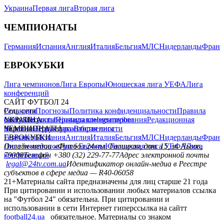
Украина
Первая лига
Вторая лига
ЧЕМПИОНАТЫ
Германия
Испания
Англия
Италия
Бельгия
МЛС
Нидерланды
Фран
ЕВРОКУБКИ
Лига чемпионов
Лига Европы
Юношеская лига УЕФА
Лига
конференций
САЙТ ФУТБОЛ 24
Редакция
Соц. сети
Прогнозы
Политика конфиденциальности
Правила
сайту
facebook
УКРАИНА
Контакты
x
youtube
Правила комментирования
instagram
telegram
viber
Редакционная
политика
Украина
ЧЕМПИОНАТЫ
Первая лига
Структура собственности
Вторая лига
Германия
ЕВРОКУБКИ
Испания
Англия
Италия
Бельгия
МЛС
Нидерланды
Фран
Лига чемпионов
Онлайн-медиа «Футбол 24»
Лига Европы
пл. Галицкая, дом. 15, м. Львов,
Юношеская лига УЕФА
Лига
конференций
79008
Телефон +380 (32) 229-77-77
Адрес электронной почты
legal@24tv.com.ua
Идентификатор онлайн-медиа в Реестре
субъектов в сфере медиа — R40-06058
21+
Материалы сайта предназначены для лиц старше 21 года
При цитировании и использовании любых материалов ссылка
на "Футбол 24" обязательна. При цитировании и
использовании в сети Интернет гиперссылка на сайтт
football24.ua
обязательное. Материалы со знаком