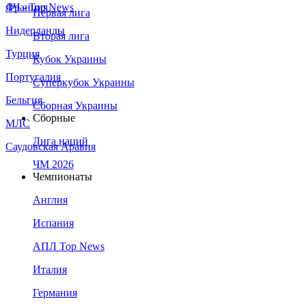
Франция
ЛЧ - Top News
Первая лига
Нидерланды
Вторая лига
Турция
Кубок Украины
Португалия
Суперкубок Украины
Бельгия
Сборная Украины
Сборные
МЛС
Лига наций
Саудовская Аравия
ЧМ 2026
Чемпионаты
Англия
Испания
АПЛ Top News
Италия
Германия