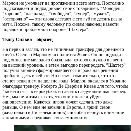
Марлон не умолкает на протяжении всего матча. Постоянно
подсказывает и подбадривает своих товарищей. "Молодец",
"хорошо", "пас назад", "свободен", "супер", "мужик",
"осторожно" — эти слова слетают с его губ по десять раз за
матч. Похоже, такому человеку по силам наконец навести
порядок в проблемной обороне "Шахтера".
Тьягу Сильва – образец
На первый взгляд, это не типичный трансфер для донецкого
клуба. Осенью Марлону исполнится 26 лет. Он не подходит
под описание молодого бразильца, которого нужно вывести
на высокий уровень, а затем выгодно перепродать. "Шахтер"
получил вполне сформировавшегося игрока для решения
проблем здесь и сейчас. Но весьма сомнительно, что это
станет решением на долгие годы. Марлон оказался в Украине
благодаря тренеру. Роберто Де Дзерби в Киеве для того, чтобы
"засветиться" в еврокубках и сделать следующий шаг вперед.
Нет, мы не хотим сказать, что они так же и уйдут
одновременно. Кажется, игрок может сделать это даже
раньше. О нём ещё не забыли в Европе, а яркий сезон
(желательно в Лиге чемпионов) способен вернуть внимание
как минимум середняков топ-чемпионатов.