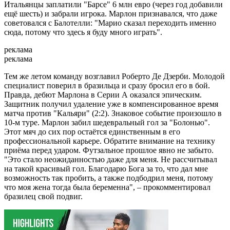
Итальянцы заплатили "Барсе" 6 млн евро (через год добавили
ещё шесть) и забрали игрока. Марлон признавался, что даже
советовался с Балотелли: "Марио сказал переходить именно
сюда, потому что здесь я буду много играть".
реклама
реклама
Тем же летом команду возглавил Роберто Де Дзерби. Молодой
специалист поверил в бразильца и сразу бросил его в бой.
Правда, дебют Марлона в Серии А оказался эпическим.
Защитник получил удаление уже в компенсированное время
матча против "Кальяри" (2:2). Знаковое событие произошло в
10-м туре. Марлон забил шедевральный гол за "Болонью".
Этот мяч до сих пор остаётся единственным в его
профессиональной карьере. Обратите внимание на технику
приёма перед ударом. Футзальное прошлое явно не забыто.
"Это стало неожиданностью даже для меня. Не рассчитывал
на такой красивый гол. Благодарю Бога за то, что дал мне
возможность так пробить, а также подбодрил меня, потому
что моя жена тогда была беременна", – прокомментировал
бразилец свой подвиг.