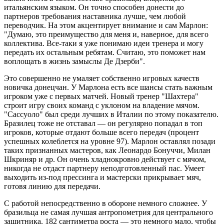
итальянским языком. Он точно способен донести до
партнеров требования наставника лучше, чем любой
переводчик. На этом акцентирует внимание и сам Марлон:
"Думаю, это преимущество для меня и, наверное, для всего
коллектива. Все-таки я уже понимаю идеи тренера и могу
передать их остальным ребятам. Считаю, это поможет нам
воплощать в жизнь замыслы Де Дзерби".
Это совершенно не умаляет собственно игровых качеств
новичка донецчан. У Марлона есть все шансы стать важным
игроком уже с первых матчей. Новый тренер "Шахтера"
строит игру своих команд с уклоном на владение мячом.
"Сассуоло" был среди лучших в Италии по этому показателю.
Бразилец тоже не отставал — он регулярно попадал в топ
игроков, которые отдают больше всего передач (процент
успешных колеблется на уровне 97). Марлон оставлял позади
таких признанных мастеров, как Леонардо Бонуччи, Милан
Шкриняр и др. Он очень хладнокровно действует с мячом,
никогда не отдаст партнеру неподготовленный пас. Умеет
выходить из-под прессинга и мастерски прикрывает мяч,
готовя линию для передачи.
С работой непосредственно в обороне немного сложнее. У
бразильца не самая лучшая антропометрия для центрального
защитника. 182 сантиметра роста — это немного мало, чтобы