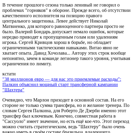
В течение прошлого сезона только ленивый не говорил о
проблемах "горняков" в обороне. Прежде всего, об отсутствии
качественного исполнителя на позицию правого
центрального защитника. Левее действует Николай
Матвиенко, для которого равноценного партнера просто не
было. Валерий Бондарь допускает немало ошибок, которые
нередко приводят к пропущенным голам или удалениям
игрока. Сергей Кривцов хорош в борьбе, но обладает
ограниченными тактическими навыками. Витао явно не
хватает опыта. Давид Хочолава... Автору этих строк вообще
непонятно, зачем в команде легионер такого уровня, учитывая
ограничения по лимиту.
кстати
"38 миллионов евро — для нас это приемлемые расходы":
Палкин объяснил мощный старт трансферной кампании
"Шахтера"
Очевидно, что Марлон приходит в основной состав. На его
стороне не только сумма трансфера, но и желание тренера. По
словам Сергея Палкина, для Роберто Де Дзерби именно этот
трансфер был ключевым. Конечно, совместная работа в
"Сассуоло" имеет значение, но есть ещё кое-что. Этот переход
можно считать стратегическим, ведь "Шахтеру" было очень
важно иметь в своём составе бразильца, владеющего