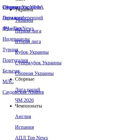
Сборная Украины
Италия
Суперкубок УЕФА
Украина
Германия
Лига конференций
Украина
Франция
ЛЧ - Top News
Первая лига
Нидерланды
Вторая лига
Турция
Кубок Украины
Португалия
Суперкубок Украины
Бельгия
Сборная Украины
Сборные
МЛС
Лига наций
Саудовская Аравия
ЧМ 2026
Чемпионаты
Англия
Испания
АПЛ Top News