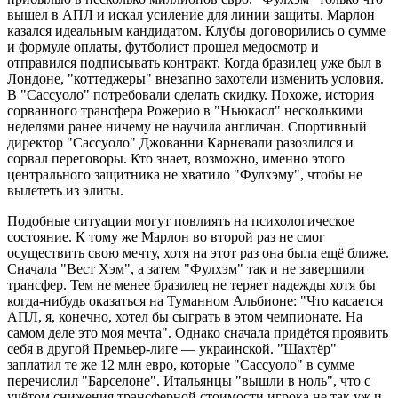
вышел в АПЛ и искал усиление для линии защиты. Марлон
казался идеальным кандидатом. Клубы договорились о сумме
и формуле оплаты, футболист прошел медосмотр и
отправился подписывать контракт. Когда бразилец уже был в
Лондоне, "коттеджеры" внезапно захотели изменить условия.
В "Сассуоло" потребовали сделать скидку. Похоже, история
сорванного трансфера Рожерио в "Ньюкасл" несколькими
неделями ранее ничему не научила англичан. Спортивный
директор "Сассуоло" Джованни Карневали разозлился и
сорвал переговоры. Кто знает, возможно, именно этого
центрального защитника не хватило "Фулхэму", чтобы не
вылететь из элиты.
Подобные ситуации могут повлиять на психологическое
состояние. К тому же Марлон во второй раз не смог
осуществить свою мечту, хотя на этот раз она была ещё ближе.
Сначала "Вест Хэм", а затем "Фулхэм" так и не завершили
трансфер. Тем не менее бразилец не теряет надежды хотя бы
когда-нибудь оказаться на Туманном Альбионе: "Что касается
АПЛ, я, конечно, хотел бы сыграть в этом чемпионате. На
самом деле это моя мечта". Однако сначала придётся проявить
себя в другой Премьер-лиге — украинской. "Шахтёр"
заплатил те же 12 млн евро, которые "Сассуоло" в сумме
перечислил "Барселоне". Итальянцы "вышли в ноль", что с
учётом снижения трансферной стоимости игрока не так уж и