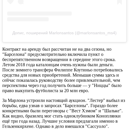
Допис, поширений Marlonsantos (@marlonsantos_ms4)
Контракт на аренду был рассчитан не на два сезона, но
"Барселона" предусмотрительно включила пункт о
беспрепятственном возвращении в середине этого срока.
Летом 2018 года каталонцам очень нужны были деньги.
После зимнего трансфера Филиппе Коутиньо потребовались
средства для новых приобретений. Меньшая сумма здесь и
сейчас показалась руководству более привлекательной, чем
перспектива через год получить больше — у "Ниццы" было
право выкупить футболиста за 20 млн евро.
За Марлона устроили настоящий аукцион. "Лестер" выбыл из
борьбы, едва узнав о запросах "Барселоны". Гораздо более
конкретными были переговоры с "Вест Хэмом" и "Шальке".
Как видно, бразилец мог стать одноклубником Коноплянки
ещё три года назад. Лучшие условия предлагали именно в
Гельзенкирхене. Однако в дело вмешался "Сассуоло".