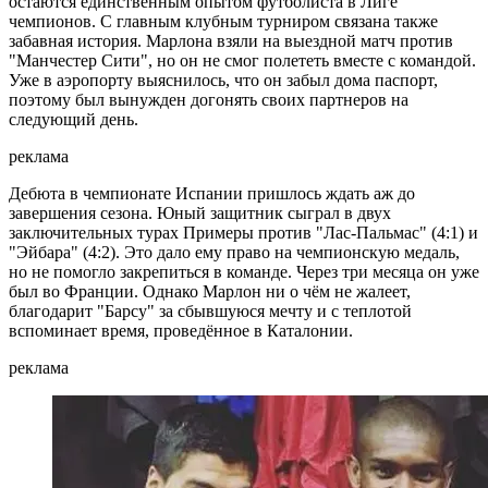
остаются единственным опытом футболиста в Лиге
чемпионов. С главным клубным турниром связана также
забавная история. Марлона взяли на выездной матч против
"Манчестер Сити", но он не смог полететь вместе с командой.
Уже в аэропорту выяснилось, что он забыл дома паспорт,
поэтому был вынужден догонять своих партнеров на
следующий день.
реклама
Дебюта в чемпионате Испании пришлось ждать аж до
завершения сезона. Юный защитник сыграл в двух
заключительных турах Примеры против "Лас-Пальмас" (4:1) и
"Эйбара" (4:2). Это дало ему право на чемпионскую медаль,
но не помогло закрепиться в команде. Через три месяца он уже
был во Франции. Однако Марлон ни о чём не жалеет,
благодарит "Барсу" за сбывшуюся мечту и с теплотой
вспоминает время, проведённое в Каталонии.
реклама