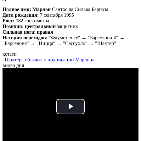
Полное имя: Марлон
Сантос да Сильва Барбоза
Дата рождения:
7 сентября 1995
Рост: 182
сантиметра
Позиция: центральный
защитник
Сильная нога: правая
История переходов:
"Флуминенсе" → "Барселона Б" →
"Барселона" → "Ницца" → "Сассуоло" → "Шахтер"
кстати
"Шахтер" объявил о подписании Марлона
видео дня
Play
Video