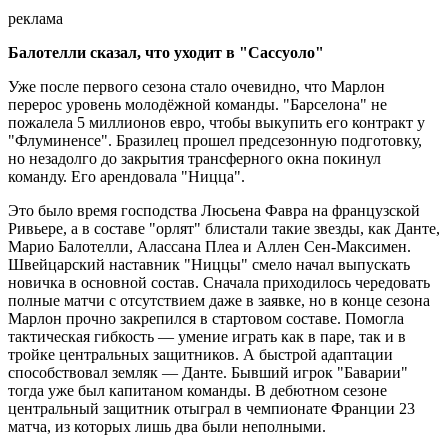
реклама
Балотелли сказал, что уходит в "Сассуоло"
Уже после первого сезона стало очевидно, что Марлон
перерос уровень молодёжной команды. "Барселона" не
пожалела 5 миллионов евро, чтобы выкупить его контракт у
"Флуминенсе". Бразилец прошел предсезонную подготовку,
но незадолго до закрытия трансферного окна покинул
команду. Его арендовала "Ницца".
Это было время господства Люсьена Фавра на французской
Ривьере, а в составе "орлят" блистали такие звезды, как Данте,
Марио Балотелли, Алассана Плеа и Аллен Сен-Максимен.
Швейцарский наставник "Ниццы" смело начал выпускать
новичка в основной состав. Сначала приходилось чередовать
полные матчи с отсутствием даже в заявке, но в конце сезона
Марлон прочно закрепился в стартовом составе. Помогла
тактическая гибкость — умение играть как в паре, так и в
тройке центральных защитников. А быстрой адаптации
способствовал земляк — Данте. Бывший игрок "Баварии"
тогда уже был капитаном команды. В дебютном сезоне
центральный защитник отыграл в чемпионате Франции 23
матча, из которых лишь два были неполными.