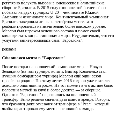
регулярно получать вызовы в юношеские и олимпийские
сборные Бразилии. В 2015 году с юношеской "селесао" он
побывал на двух турнирах U-20 – чемпионате Южной
Америки и чемпионате мира. Континентальный чемпионат
Бразилия завершила лишь на четвёртом месте, зато
реабилитировалась на значительно более высоком уровне.
Марлон был игроком основного состава и помог своей
команде стать вице-чемпионами мира. Неудивительно, что его
услугами заинтересовалась сама "Барселона".
реклама
Сбывшаяся мечта в "Барселоне"
После поездки на юношеский чемпионат мира в Новую
Зеландию (на том турнире, кстати, Виктор Коваленко стал
лучшим бомбардиром турнира) Марлон ещё один сезон
провёл на родине. Поэтому летом 2016 года он уже считался
довольно опытным игроком. На тот момент в его активе было
полсотни матчей за клуб и более десятка — за сборные.
Однако в "Барселоне" не решились на полноценный
трансфер. Было решено сначала дать шанс в аренде. Говорят,
что бразилец даже отказался от трансфера в "Реал", который
якобы гарантировал ему место в основной команде.