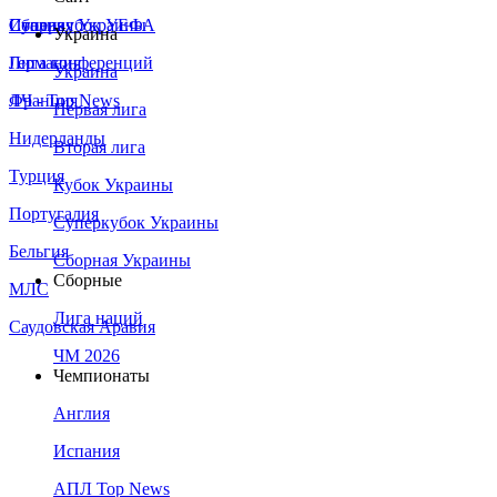
Сборная Украины
Италия
Суперкубок УЕФА
Украина
Германия
Лига конференций
Украина
Франция
ЛЧ - Top News
Первая лига
Нидерланды
Вторая лига
Турция
Кубок Украины
Португалия
Суперкубок Украины
Бельгия
Сборная Украины
Сборные
МЛС
Лига наций
Саудовская Аравия
ЧМ 2026
Чемпионаты
Англия
Испания
АПЛ Top News