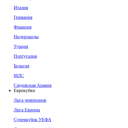
Италия
Германия
Франция
Нидерланды
Турция
Португалия
Бельгия
МЛС
Саудовская Аравия
Еврокубки
Лига чемпионов
Лига Европы
Суперкубок УЕФА