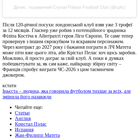
Допис, поширений Crystal Palace Football Club (@cpfc)
Після 120-річної посухи лондонський клуб взяв уже 3 трофеї
за 12 місяців. Гласнер уже робив з потенційного зрадника
Філіпа Костіча в Айнтрахті героя Ліги Європи. Те саме тепер
провернув з іншим єврокубком та яскравим персонажем.
Через контракт до 2027 року і бажання пограти в ЛЧ Матета
може піти вже цього літа, аби Крістал Пелас хоч щось заробив.
Можливо, й просто дограє за свій клуб. А поки в думках
побешкетувати за, як сам каже, найкращу збірну світу –
Франція спробує виграти ЧС-2026 з цим таємничим
джокером.
кстати
Іньєста – людина, яка говорила футболом тихіше за всіх, але
змінила його назавжди
Читайте еще
:
Статьи
Англия
Кристал Пэлас
Испания
Жан-Филипп Матета