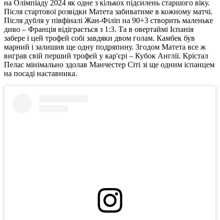
на Олімпіаду 2024 як одне з кількох підсилень старшого віку.
Після стартової розвідки Матета забиватиме в кожному матчі.
Після дубля у півфіналі Жан-Філіп на 90+3 створить маленьке
диво – Франція відіграється з 1:3. Та в овертаймі Іспанія
забере і цей трофей собі завдяки двом голам. Камбек був
марний і залишив ще одну подряпину. Згодом Матета все ж
виграв свій перший трофей у кар'єрі – Кубок Англії. Крістал
Пелас мінімально здолав Манчестер Сіті зі ще одним іспанцем
на посаді наставника.