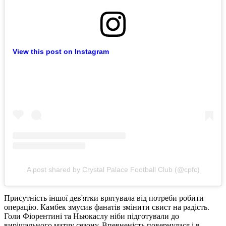
View this post on Instagram
A post shared by Crystal Palace Football Club (@cpfc)
Присутність іншої дев'ятки врятувала від потреби робити
операцію. Камбек змусив фанатів змінити свист на радість.
Голи Фіорентині та Ньюкаслу ніби підготували до
вирішального матчу сезону. Впевненість повернулася і в