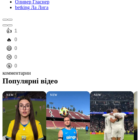
Оливер Гласнер
betking Ла Лига
️👍
1
️🔥
0
️😄
0
️😢
0
️🤬
0
комментарии