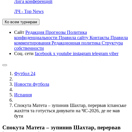
Лига конференций
ЛЧ - Top News
Ко всем турнирам
Сайт
Редакция
Прогнозы
Политика
конфиденциальности
Правила сайту
Контакты
Правила
комментирования
Редакционная политика
Структура
собственности
Соц. сети
facebook
x
youtube
instagram
telegram
viber
Футбол 24
Новости футбола
Испания
Спокута Матета – зупинив Шахтар, перервав іспанське
жахіття та готується дивувати на ЧС-2026, де не мав
бути
Спокута Матета – зупинив Шахтар, перервав