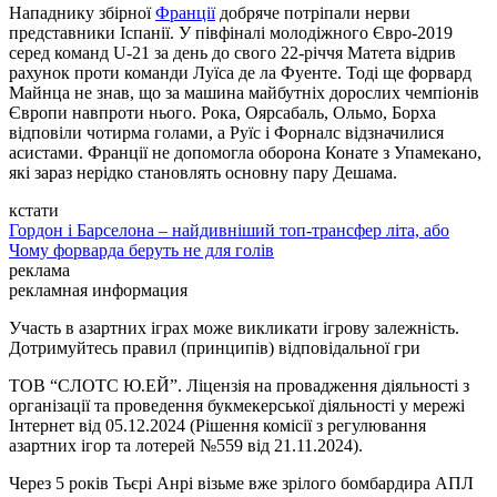
Нападнику збірної
Франції
добряче потріпали нерви
представники Іспанії. У півфіналі молодіжного Євро-2019
серед команд U-21 за день до свого 22-річчя Матета відрив
рахунок проти команди Луїса де ла Фуенте. Тоді ще форвард
Майнца не знав, що за машина майбутніх дорослих чемпіонів
Європи навпроти нього. Рока, Оярсабаль, Ольмо, Борха
відповіли чотирма голами, а Руїс і Форналс відзначилися
асистами. Франції не допомогла оборона Конате з Упамекано,
які зараз нерідко становлять основну пару Дешама.
кстати
Гордон і Барселона – найдивніший топ-трансфер літа, або
Чому форварда беруть не для голів
реклама
рекламная информация
Участь в азартних іграх може викликати ігрову залежність.
Дотримуйтесь правил (принципів) відповідальної гри
ТОВ “СЛОТС Ю.ЕЙ”. Ліцензія на провадження діяльності з
організації та проведення букмекерської діяльності у мережі
Інтернет від 05.12.2024 (Рішення комісії з регулювання
азартних ігор та лотерей №559 від 21.11.2024).
Через 5 років Тьєрі Анрі візьме вже зрілого бомбардира АПЛ