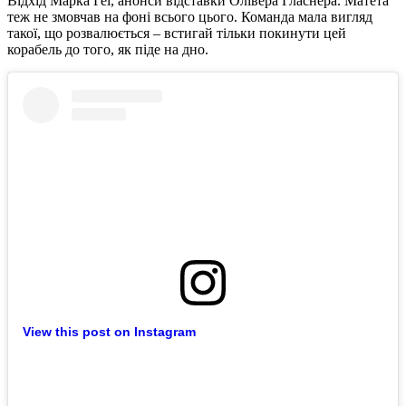
Відхід Марка Геї, анонси відставки Олівера Гласнера. Матета
теж не змовчав на фоні всього цього. Команда мала вигляд
такої, що розвалюється – встигай тільки покинути цей
корабель до того, як піде на дно.
View this post on Instagram