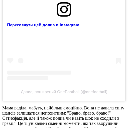
Переглянути цей допис в Instagram
Допис, поширений OneFootball (@onefootball)
Мама раділа, мабуть, найбільш емоційно. Вона не давала сину
шансів залишатися непохитним: "Браво, браво, браво!"
Сатисфакція, але й також подив чи навіть шок не сходили з
гравця. Це ті унікальні сімейні моменти, які так зворушили