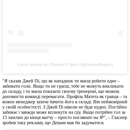
A post shared by Channel 5 Sport (@channel5sport)
"Я сказав Джей Пі, що як нападник ти маєш робити одне –
забивати голи. Якщо ти не граєш, тебе не можуть викликати
до складу, і ти маєш показати своєму тренерові, що можеш
допомогти команді перемагати. Профіль Матета як гравця – та
кожен менеджер захоче бачити його в складі. Він неймовірний
у своїй особистості. З Джей Пі ніколи не буде нудно. Постійно
забиває і завжди може вплинути на гру. Якщо потрібен гол за
15 хвилин до кінця матчу – просто погляньте на JP", – Гласнер
зробив таку рекламу, що Дешам мав би задуматися.