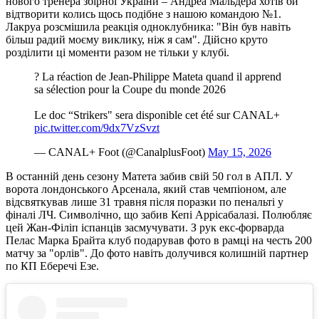
нового тренера збірної України – Андреа Мальдера хотів би
відтворити колись щось подібне з нашою командою №1.
Лакруа розсмішила реакція одноклубника: "Він був навіть
більш радий моєму виклику, ніж я сам". Дійсно круто
розділити ці моменти разом не тільки у клубі.
? La réaction de Jean-Philippe Mateta quand il apprend
sa sélection pour la Coupe du monde 2026
Le doc “Strikers" sera disponible cet été sur CANAL+ ️
pic.twitter.com/9dx7VzSvzt
— CANAL+ Foot (@CanalplusFoot)
May 15, 2026
В останній день сезону Матета забив свій 50 гол в АПЛ. У
ворота лондонського Арсенала, який став чемпіоном, але
відсвяткував лише 31 травня після поразки по пенальті у
фіналі ЛЧ. Символічно, що забив Кепі Аррісабалазі. Полюбляє
цей Жан-Філіп іспанців засмучувати. З рук екс-форварда
Пелас Марка Брайта клуб подарував фото в рамці на честь 200
матчу за "орлів". До фото навіть долучився колишній партнер
по КП Еберечі Езе.