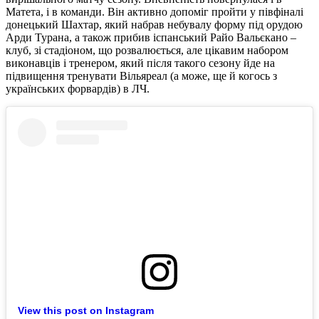
Матета, і в команди. Він активно допоміг пройти у півфіналі
донецький Шахтар, який набрав небувалу форму під орудою
Арди Турана, а також прибив іспанський Райо Вальєкано –
клуб, зі стадіоном, що розвалюється, але цікавим набором
виконавців і тренером, який після такого сезону йде на
підвищення тренувати Вільяреал (а може, ще й когось з
українських форвардів) в ЛЧ.
View this post on Instagram