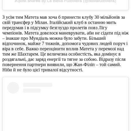
A post shared by La Biblia Futbolera (@bibliafutbolera)
З усім тим Матета мав хоча б принести клубу 30 мільйонів за
свій трансфер у Мілан. Італійський клуб в останню мить
передумав і в підсумку безглуздо пролетів повз Лігу
чемпіонів. Матета довелося маневрувати, аби не сідати під ніж
– інакше про Мундіаль можна було забути. Більший
відпочинок, майже 7 тижнів, допомога чудових людей поруч і
віра в себе. Важко переоцінити вплив Матета у перемозі над
тим же Шахтарем. Це величезна особистість, яка домінує в
роздягальні, дає заряд енергії та тягне за собою. Відразу після
повернення партнери виявили, що Жан-Філіп – той самий.
Ніби й не було цієї тривалої відсутності.