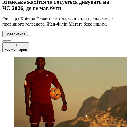
іспанське жахіття та готується дивувати на
ЧС-2026, де не мав бути
Форвард Крістал Пелас не так часто претендує на статус
провідного голеадора. Жан-Філіп Матета бере іншим.
Поделиться
0
комментарии