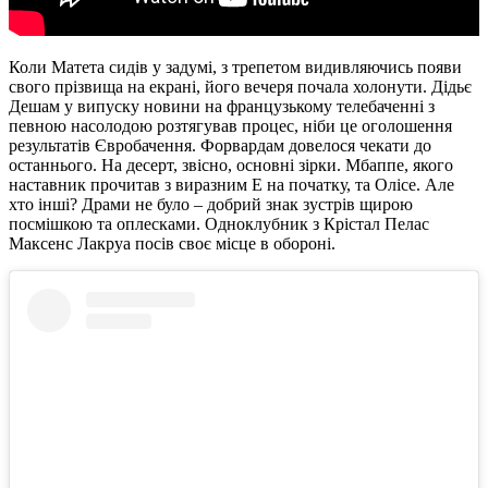
Коли Матета сидів у задумі, з трепетом видивляючись появи
свого прізвища на екрані, його вечеря почала холонути. Дідьє
Дешам у випуску новини на французькому телебаченні з
певною насолодою розтягував процес, ніби це оголошення
результатів Євробачення. Форвардам довелося чекати до
останнього. На десерт, звісно, основні зірки. Мбаппе, якого
наставник прочитав з виразним Е на початку, та Олісе. Але
хто інші? Драми не було – добрий знак зустрів щирою
посмішкою та оплесками. Одноклубник з Крістал Пелас
Максенс Лакруа посів своє місце в обороні.