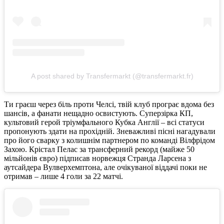
A post shared by Transfermarkt (@transfermarkt.fr)
Ти граєш через біль проти Челсі, твій клуб програє вдома без
шансів, а фанати нещадно освистують. Суперзірка КП,
культовий герой тріумфального Кубка Англії – всі статуси
пропонують здати на прохідній. Зневажливі пісні нагадували
про його сварку з колишнім партнером по команді Вілфрідом
Захою. Крістал Пелас за трансферний рекорд (майже 50
мільйонів євро) підписав норвежця Странда Ларсена з
аутсайдера Вулверхемптона, але очікуваної віддачі поки не
отримав – лише 4 голи за 22 матчі.