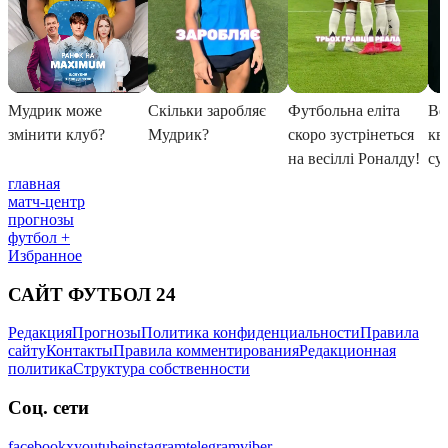
главная
матч-центр
прогнозы
футбол +
Избранное
САЙТ ФУТБОЛ 24
Редакция
Прогнозы
Политика конфиденциальности
Правила
сайту
Контакты
Правила комментирования
Редакционная
политика
Структура собственности
Соц. сети
facebook
x
youtube
instagram
telegram
viber