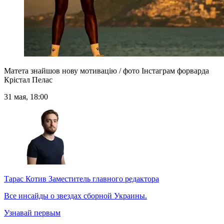
Матета знайшов нову мотивацію / фото Інстаграм форварда
Крістал Пелас
31 мая, 18:00
Тарас Котив
Заместитель главного редактора
Все инсайды о звездах сборной Украины.
Узнавай первым