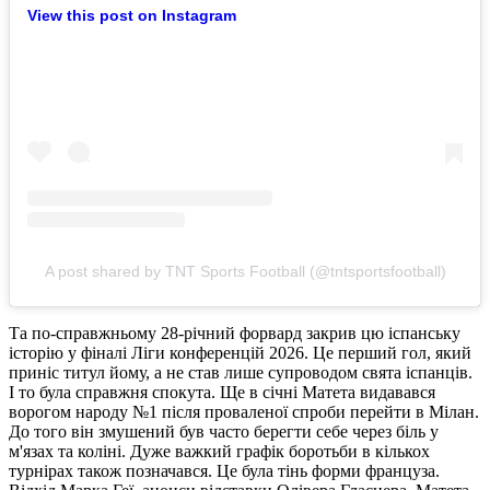
View this post on Instagram
A post shared by TNT Sports Football (@tntsportsfootball)
Та по-справжньому 28-річний форвард закрив цю іспанську
історію у фіналі Ліги конференцій 2026. Це перший гол, який
приніс титул йому, а не став лише супроводом свята іспанців.
І то була справжня спокута. Ще в січні Матета видавався
ворогом народу №1 після проваленої спроби перейти в Мілан.
До того він змушений був часто берегти себе через біль у
м'язах та коліні. Дуже важкий графік боротьби в кількох
турнірах також позначався. Це була тінь форми француза.