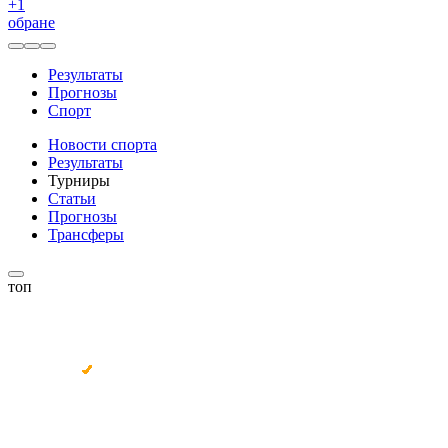
+
1
обране
Результаты
Прогнозы
Спорт
Новости спорта
Результаты
Турниры
Статьи
Прогнозы
Трансферы
топ