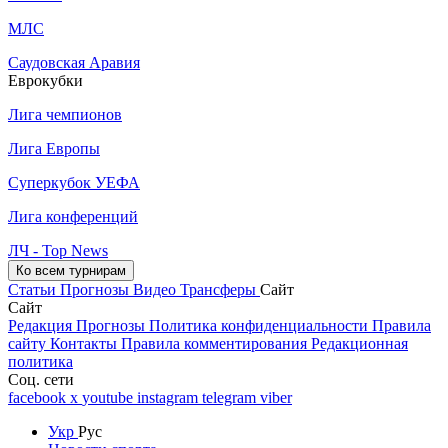
МЛС
Саудовская Аравия
Еврокубки
Лига чемпионов
Лига Европы
Суперкубок УЕФА
Лига конференций
ЛЧ - Top News
Ко всем турнирам
Статьи
Прогнозы
Видео
Трансферы
Сайт
Сайт
Редакция
Прогнозы
Политика конфиденциальности
Правила
сайту
Контакты
Правила комментирования
Редакционная
политика
Соц. сети
facebook
x
youtube
instagram
telegram
viber
Укр
Рус