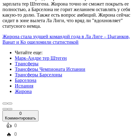
зарплата тер Штегена. Жирона точно не сможет покрыть ее
полностью, а Барселона не горит желанием оставлять у себя
какую-то долю. Также есть вопрос амбиций. Жирона сейчас
сидит в зоне вылета Ла Лиги, что вряд ли "вдохновляет"
статусного немца.
Жирона стала худшей командой года в Ла Лиге – Цыганков,
Ванат и Ко ошеломили статистикой
Читайте еще
:
Марк-Андре тер Штеген
Трансферы
Трансферы Чемпионата Испании
Трансферы Барселоны
Барселона
Испания
Жирона
0
Комментировать
️👍
0
️🔥
0