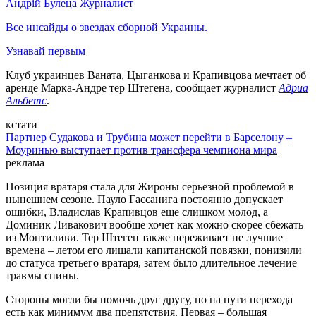
Андрій Булеца
Журналист
Все инсайды о звездах сборной Украины.
Узнавай первым
Клуб украинцев Ваната, Цыганкова и Крапивцова мечтает об
аренде Марка-Андре тер Штегена, сообщает журналист
Адриа
Альбетс
.
кстати
Партнер Судакова и Трубина может перейти в Барселону –
Моуринью выступает против трансфера чемпиона мира
реклама
Позиция вратаря стала для Жироны серьезной проблемой в
нынешнем сезоне. Пауло Гассанига постоянно допускает
ошибки, Владислав Крапивцов еще слишком молод, а
Доминик Ливакович вообще хочет как можно скорее сбежать
из Монтиливи. Тер Штеген также переживает не лучшие
времена – летом его лишали капитанской повязки, понизили
до статуса третьего вратаря, затем было длительное лечение
травмы спины.
Стороны могли бы помочь друг другу, но на пути перехода
есть как минимум два препятствия. Первая – большая