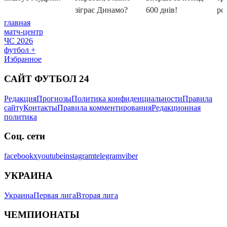
главная
матч-центр
ЧС 2026
футбол +
Избранное
САЙТ ФУТБОЛ 24
Редакция
Прогнозы
Политика конфиденциальности
Правила
сайту
Контакты
Правила комментирования
Редакционная
политика
Соц. сети
facebook
x
youtube
instagram
telegram
viber
УКРАИНА
Украина
Первая лига
Вторая лига
ЧЕМПИОНАТЫ