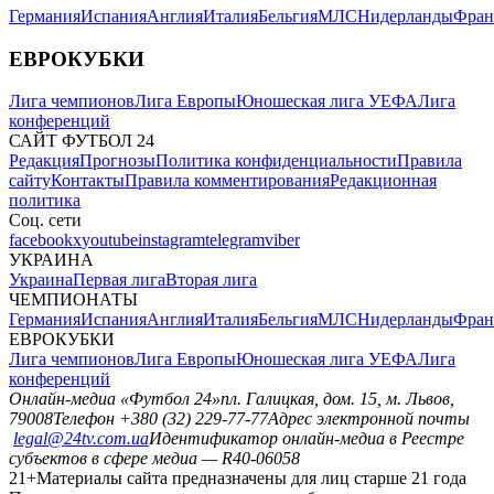
Германия
Испания
Англия
Италия
Бельгия
МЛС
Нидерланды
Фран
ЕВРОКУБКИ
Лига чемпионов
Лига Европы
Юношеская лига УЕФА
Лига
конференций
САЙТ ФУТБОЛ 24
Редакция
Прогнозы
Политика конфиденциальности
Правила
сайту
Контакты
Правила комментирования
Редакционная
политика
Соц. сети
facebook
x
youtube
instagram
telegram
viber
УКРАИНА
Украина
Первая лига
Вторая лига
ЧЕМПИОНАТЫ
Германия
Испания
Англия
Италия
Бельгия
МЛС
Нидерланды
Фран
ЕВРОКУБКИ
Лига чемпионов
Лига Европы
Юношеская лига УЕФА
Лига
конференций
Онлайн-медиа «Футбол 24»
пл. Галицкая, дом. 15, м. Львов,
79008
Телефон +380 (32) 229-77-77
Адрес электронной почты
legal@24tv.com.ua
Идентификатор онлайн-медиа в Реестре
субъектов в сфере медиа — R40-06058
21+
Материалы сайта предназначены для лиц старше 21 года