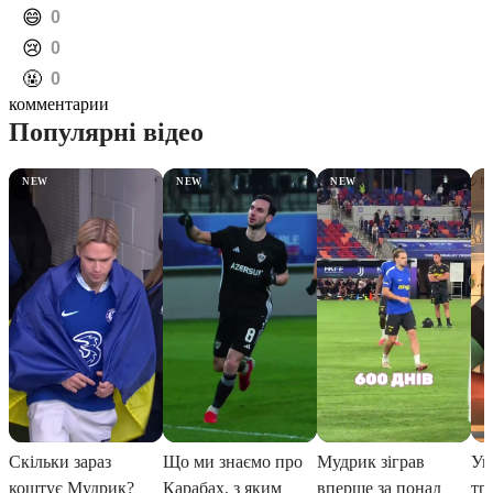
️😄
0
️😢
0
️🤬
0
комментарии