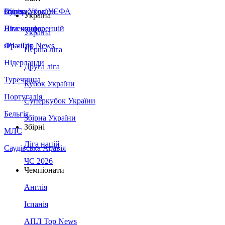
Збірна України
Італія
Суперкубок УЄФА
Україна
Німеччина
Ліга конференцій
Україна
Франція
ЛЧ - Top News
Перша ліга
Нідерланди
Друга ліга
Туреччина
Кубок України
Португалія
Суперкубок України
Бельгія
Збірна України
Збірні
МЛС
Ліга націй
Саудівська Аравія
ЧС 2026
Чемпіонати
Англія
Іспанія
АПЛ Top News