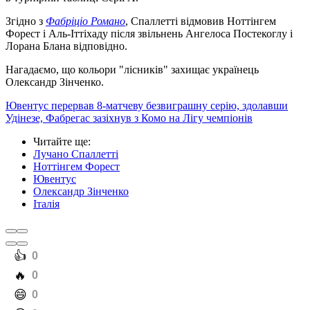
Згідно з
Фабріціо Романо
, Спаллетті відмовив Ноттінгем
Форест і Аль-Іттіхаду після звільнень Ангелоса Постекоглу і
Лорана Блана відповідно.
Нагадаємо, що кольори "лісників" захищає українець
Олександр Зінченко.
Ювентус перервав 8-матчеву безвиграшну серію, здолавши
Удінезе, Фабрегас зазіхнув з Комо на Лігу чемпіонів
Читайте ще
:
Лучано Спаллетті
Ноттінгем Форест
Ювентус
Олександр Зінченко
Італія
️👍
0
️🔥
0
️😄
0