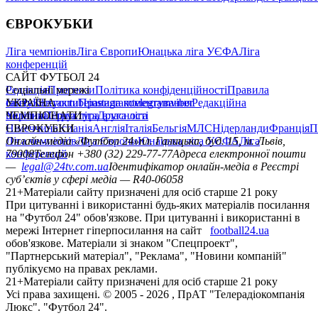
ЄВРОКУБКИ
Ліга чемпіонів
Ліга Європи
Юнацька ліга УЄФА
Ліга
конференцій
САЙТ ФУТБОЛ 24
Редакція
Соціальні мережі
Прогнози
Політика конфіденційності
Правила
сайту
facebook
УКРАЇНА
Контакти
x
youtube
Правила коментування
instagram
telegram
viber
Редакційна
політика
Україна
ЧЕМПІОНАТИ
Перша ліга
Структура власності
Друга ліга
Німеччина
ЄВРОКУБКИ
Іспанія
Англія
Італія
Бельгія
МЛС
Нідерланди
Франція
П
Ліга чемпіонів
Онлайн-медіа «Футбол 24»
Ліга Європи
Юнацька ліга УЄФА
пл. Галицька, буд. 15, м. Львів,
Ліга
конференцій
79008
Телефон +380 (32) 229-77-77
Адреса електронної пошти
—
legal@24tv.com.ua
Ідентифікатор онлайн-медіа в Реєстрі
суб’єктів у сфері медіа — R40-06058
21+
Матеріали сайту призначені для осіб старше 21 року
При цитуванні і використанні будь-яких матеріалів посилання
на "Футбол 24" обов'язкове. При цитуванні і використанні в
мережі Інтернет гіперпосилання на сайт
football24.ua
обов'язкове. Матеріали зі знаком "Спецпроект",
"Партнерський матеріал", "Реклама", "Новини компаній"
публікуємо на правах реклами.
21+
Матеріали сайту призначені для осіб старше 21 року
Усi права захищенi. © 2005 -
2026
, ПрАТ "Телерадіокомпанія
Люкс". "Футбол 24".