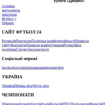
головна
матч-центр
прогнози
футбол +
Обране
САЙТ ФУТБОЛ 24
Редакція
Прогнози
Політика конфіденційності
Правила
сайту
Контакти
Правила коментування
Редакційна
політика
Структура власності
Соціальні мережі
facebook
x
youtube
instagram
telegram
viber
УКРАЇНА
Україна
Перша ліга
Друга ліга
ЧЕМПІОНАТИ
Німеччина
Іспанія
Англія
Італія
Бельгія
МЛС
Нідерланди
Франція
П