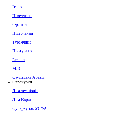
Італія
Німеччина
Франція
Нідерланди
Туреччина
Португалія
Бельгія
МЛС
Саудівська Аравія
Єврокубки
Ліга чемпіонів
Ліга Європи
Суперкубок УЄФА