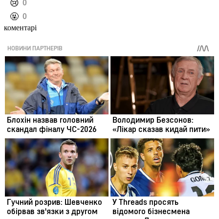
️😢
0
️🤬
0
коментарі