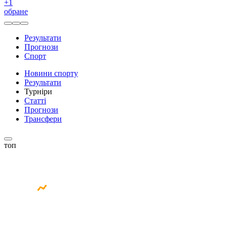
+
1
обране
Результати
Прогнози
Спорт
Новини спорту
Результати
Турніри
Статті
Прогнози
Трансфери
топ