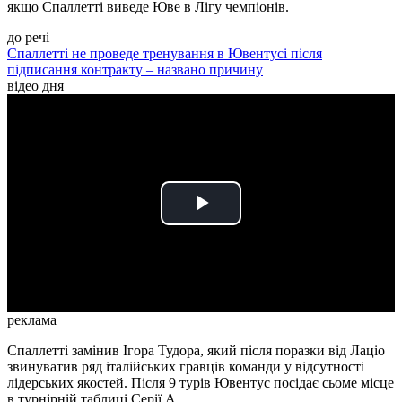
якщо Спаллетті виведе Юве в Лігу чемпіонів.
до речі
Спаллетті не проведе тренування в Ювентусі після
підписання контракту – названо причину
відео дня
Play
Video
реклама
Спаллетті замінив Ігора Тудора, який після поразки від Лаціо
звинуватив ряд італійських гравців команди у відсутності
лідерських якостей. Після 9 турів Ювентус посідає сьоме місце
в турнірній таблиці Серії А.