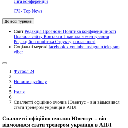
Ліга конференцій
ЛЧ - Top News
До всіх турнірів
Сайт
Редакція
Прогнози
Політика конфіденційності
Правила сайту
Контакти
Правила коментування
Редакційна політика
Структура власності
Соціальні мережі
facebook
x
youtube
instagram
telegram
viber
Футбол 24
Новини футболу
Італія
Спаллетті офіційно очолив Ювентус – він відмовився
стати тренером українця в АПЛ
Спаллетті офіційно очолив Ювентус – він
відмовився стати тренером українця в АПЛ