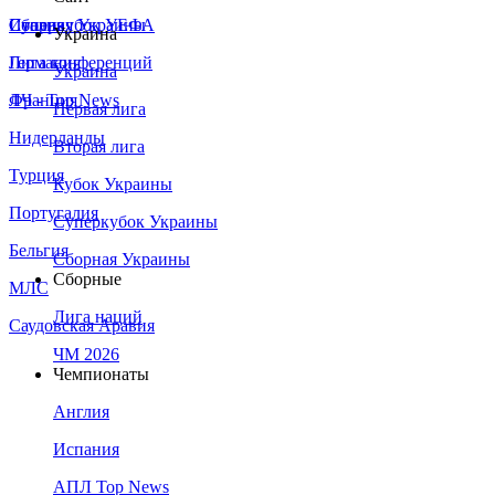
Сборная Украины
Италия
Суперкубок УЕФА
Украина
Германия
Лига конференций
Украина
Франция
ЛЧ - Top News
Первая лига
Нидерланды
Вторая лига
Турция
Кубок Украины
Португалия
Суперкубок Украины
Бельгия
Сборная Украины
Сборные
МЛС
Лига наций
Саудовская Аравия
ЧМ 2026
Чемпионаты
Англия
Испания
АПЛ Top News