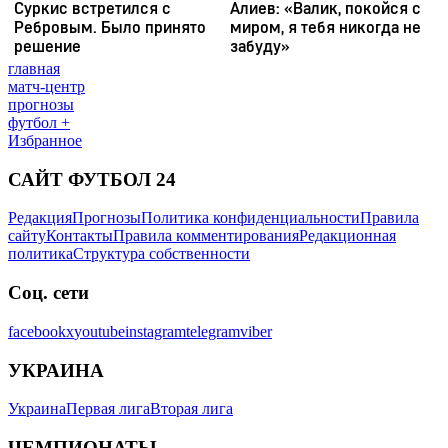
главная
матч-центр
прогнозы
футбол +
Избранное
САЙТ ФУТБОЛ 24
Редакция
Прогнозы
Политика конфиденциальности
Правила
сайту
Контакты
Правила комментирования
Редакционная
политика
Структура собственности
Соц. сети
facebook
x
youtube
instagram
telegram
viber
УКРАИНА
Украина
Первая лига
Вторая лига
ЧЕМПИОНАТЫ