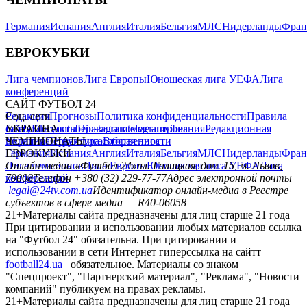
Германия
Испания
Англия
Италия
Бельгия
МЛС
Нидерланды
Фран
ЕВРОКУБКИ
Лига чемпионов
Лига Европы
Юношеская лига УЕФА
Лига
конференций
САЙТ ФУТБОЛ 24
Редакция
Соц. сети
Прогнозы
Политика конфиденциальности
Правила
сайту
facebook
УКРАИНА
Контакты
x
youtube
Правила комментирования
instagram
telegram
viber
Редакционная
политика
Украина
ЧЕМПИОНАТЫ
Первая лига
Структура собственности
Вторая лига
Германия
ЕВРОКУБКИ
Испания
Англия
Италия
Бельгия
МЛС
Нидерланды
Фран
Лига чемпионов
Онлайн-медиа «Футбол 24»
Лига Европы
пл. Галицкая, дом. 15, м. Львов,
Юношеская лига УЕФА
Лига
конференций
79008
Телефон +380 (32) 229-77-77
Адрес электронной почты
legal@24tv.com.ua
Идентификатор онлайн-медиа в Реестре
субъектов в сфере медиа — R40-06058
21+
Материалы сайта предназначены для лиц старше 21 года
При цитировании и использовании любых материалов ссылка
на "Футбол 24" обязательна. При цитировании и
использовании в сети Интернет гиперссылка на сайтт
football24.ua
обязательное. Материалы со знаком
"Спецпроект", "Партнерский материал", "Реклама", "Новости
компаний" публикуем на правах рекламы.
21+
Материалы сайта предназначены для лиц старше 21 года