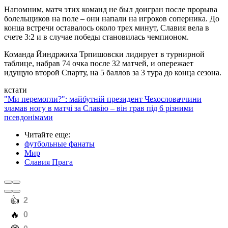
Напомним, матч этих команд не был доигран после прорыва
болельщиков на поле – они напали на игроков соперника. До
конца встречи оставалось около трех минут, Славия вела в
счете 3:2 и в случае победы становилась чемпионом.
Команда Йиндржиха Трпишовски лидирует в турнирной
таблице, набрав 74 очка после 32 матчей, и опережает
идущую второй Спарту, на 5 баллов за 3 тура до конца сезона.
кстати
"Ми перемогли?": майбутній президент Чехословаччини
зламав ногу в матчі за Славію – він грав під 6 різними
псевдонімами
Читайте еще
:
футбольные фанаты
Мир
Славия Прага
️👍
2
️🔥
0