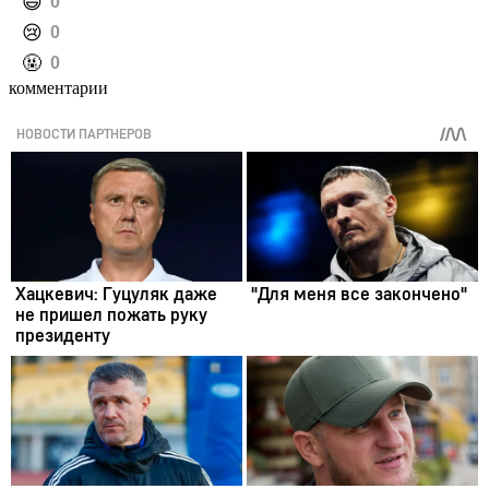
️😄
0
️😢
0
️🤬
0
комментарии