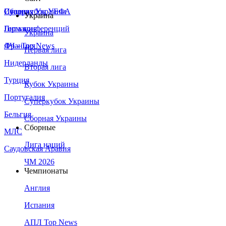
Сборная Украины
Италия
Суперкубок УЕФА
Украина
Германия
Лига конференций
Украина
Франция
ЛЧ - Top News
Первая лига
Нидерланды
Вторая лига
Турция
Кубок Украины
Португалия
Суперкубок Украины
Бельгия
Сборная Украины
Сборные
МЛС
Лига наций
Саудовская Аравия
ЧМ 2026
Чемпионаты
Англия
Испания
АПЛ Top News