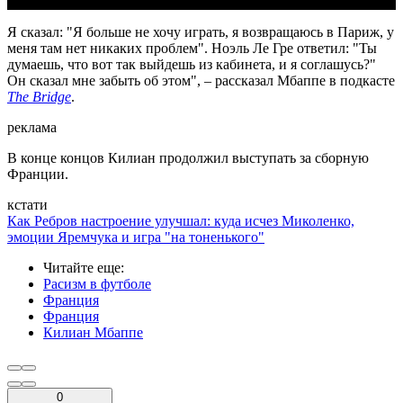
Я сказал: "Я больше не хочу играть, я возвращаюсь в Париж, у
меня там нет никаких проблем". Ноэль Ле Гре ответил: "Ты
думаешь, что вот так выйдешь из кабинета, и я соглашусь?"
Он сказал мне забыть об этом", – рассказал Мбаппе в подкасте
The Bridge
.
реклама
В конце концов Килиан продолжил выступать за сборную
Франции.
кстати
Как Ребров настроение улучшал: куда исчез Миколенко,
эмоции Яремчука и игра "на тоненького"
Читайте еще
:
Расизм в футболе
Франция
Франция
Килиан Мбаппе
0