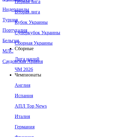
Первая лига
Нидерланды
Вторая лига
Турция
Кубок Украины
Португалия
Суперкубок Украины
Бельгия
Сборная Украины
Сборные
МЛС
Лига наций
Саудовская Аравия
ЧМ 2026
Чемпионаты
Англия
Испания
АПЛ Top News
Италия
Германия