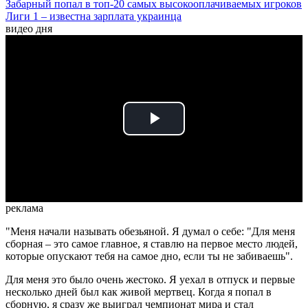
Забарный попал в топ-20 самых высокооплачиваемых игроков
Лиги 1 – известна зарплата украинца
видео дня
Play
Video
реклама
"Меня начали называть обезьяной. Я думал о себе: "Для меня
сборная – это самое главное, я ставлю на первое место людей,
которые опускают тебя на самое дно, если ты не забиваешь".
Для меня это было очень жестоко. Я уехал в отпуск и первые
несколько дней был как живой мертвец. Когда я попал в
сборную, я сразу же выиграл чемпионат мира и стал