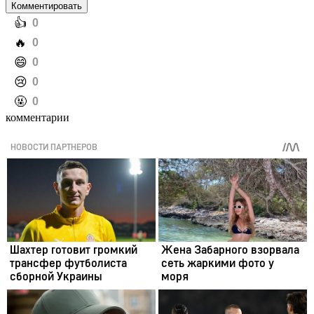
Комментировать
️👍
0
️🔥
0
️😄
0
️😢
0
️🤬
0
комментарии