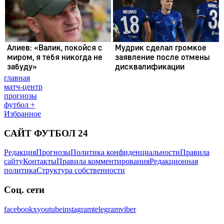
главная
матч-центр
прогнозы
футбол +
Избранное
САЙТ ФУТБОЛ 24
Редакция
Прогнозы
Политика конфиденциальности
Правила
сайту
Контакты
Правила комментирования
Редакционная
политика
Структура собственности
Соц. сети
facebook
x
youtube
instagram
telegram
viber