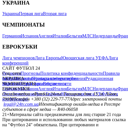
УКРАИНА
Украина
Первая лига
Вторая лига
ЧЕМПИОНАТЫ
Германия
Испания
Англия
Италия
Бельгия
МЛС
Нидерланды
Фран
ЕВРОКУБКИ
Лига чемпионов
Лига Европы
Юношеская лига УЕФА
Лига
конференций
САЙТ ФУТБОЛ 24
Редакция
Соц. сети
Прогнозы
Политика конфиденциальности
Правила
сайту
facebook
УКРАИНА
Контакты
x
youtube
Правила комментирования
instagram
telegram
viber
Редакционная
политика
Украина
ЧЕМПИОНАТЫ
Первая лига
Структура собственности
Вторая лига
Германия
ЕВРОКУБКИ
Испания
Англия
Италия
Бельгия
МЛС
Нидерланды
Фран
Лига чемпионов
Онлайн-медиа «Футбол 24»
Лига Европы
пл. Галицкая, дом. 15, м. Львов,
Юношеская лига УЕФА
Лига
конференций
79008
Телефон +380 (32) 229-77-77
Адрес электронной почты
legal@24tv.com.ua
Идентификатор онлайн-медиа в Реестре
субъектов в сфере медиа — R40-06058
21+
Материалы сайта предназначены для лиц старше 21 года
При цитировании и использовании любых материалов ссылка
на "Футбол 24" обязательна. При цитировании и