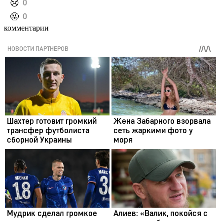
️😢
0
️🤬
0
комментарии