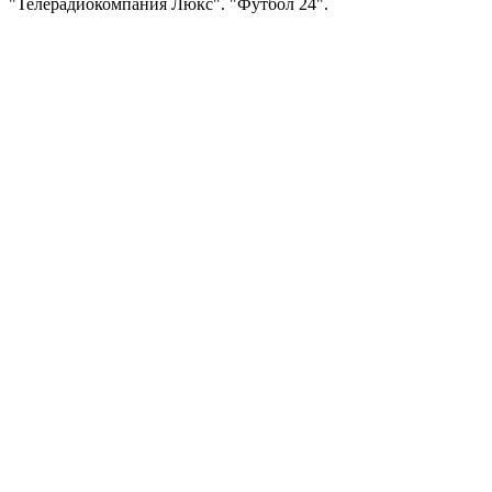
"Телерадиокомпания Люкс". "Футбол 24".