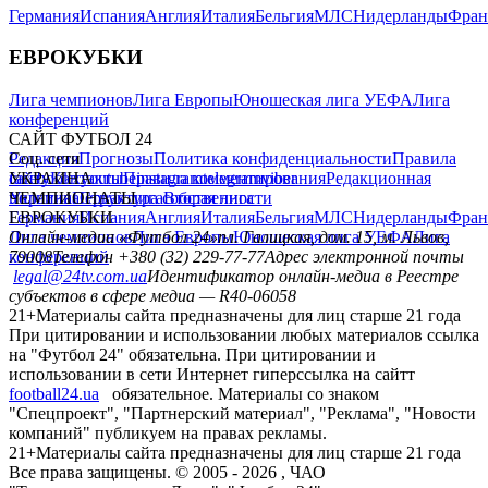
Германия
Испания
Англия
Италия
Бельгия
МЛС
Нидерланды
Фран
ЕВРОКУБКИ
Лига чемпионов
Лига Европы
Юношеская лига УЕФА
Лига
конференций
САЙТ ФУТБОЛ 24
Редакция
Соц. сети
Прогнозы
Политика конфиденциальности
Правила
сайту
facebook
УКРАИНА
Контакты
x
youtube
Правила комментирования
instagram
telegram
viber
Редакционная
политика
Украина
ЧЕМПИОНАТЫ
Первая лига
Структура собственности
Вторая лига
Германия
ЕВРОКУБКИ
Испания
Англия
Италия
Бельгия
МЛС
Нидерланды
Фран
Лига чемпионов
Онлайн-медиа «Футбол 24»
Лига Европы
пл. Галицкая, дом. 15, м. Львов,
Юношеская лига УЕФА
Лига
конференций
79008
Телефон +380 (32) 229-77-77
Адрес электронной почты
legal@24tv.com.ua
Идентификатор онлайн-медиа в Реестре
субъектов в сфере медиа — R40-06058
21+
Материалы сайта предназначены для лиц старше 21 года
При цитировании и использовании любых материалов ссылка
на "Футбол 24" обязательна. При цитировании и
использовании в сети Интернет гиперссылка на сайтт
football24.ua
обязательное. Материалы со знаком
"Спецпроект", "Партнерский материал", "Реклама", "Новости
компаний" публикуем на правах рекламы.
21+
Материалы сайта предназначены для лиц старше 21 года
Все права защищены. © 2005 -
2026
, ЧАО