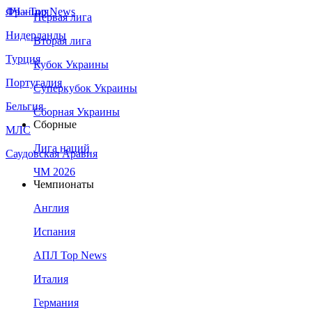
Франция
ЛЧ - Top News
Первая лига
Нидерланды
Вторая лига
Турция
Кубок Украины
Португалия
Суперкубок Украины
Бельгия
Сборная Украины
Сборные
МЛС
Лига наций
Саудовская Аравия
ЧМ 2026
Чемпионаты
Англия
Испания
АПЛ Top News
Италия
Германия