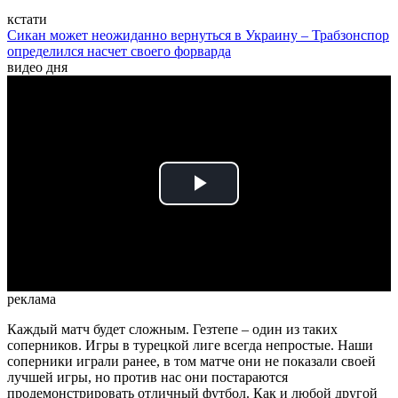
кстати
Сикан может неожиданно вернуться в Украину – Трабзонспор
определился насчет своего форварда
видео дня
Play
Video
реклама
Каждый матч будет сложным. Гезтепе – один из таких
соперников. Игры в турецкой лиге всегда непростые. Наши
соперники играли ранее, в том матче они не показали своей
лучшей игры, но против нас они постараются
продемонстрировать отличный футбол. Как и любой другой