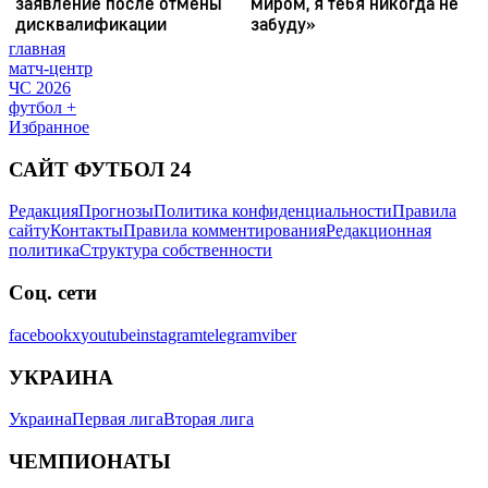
главная
матч-центр
ЧС 2026
футбол +
Избранное
САЙТ ФУТБОЛ 24
Редакция
Прогнозы
Политика конфиденциальности
Правила
сайту
Контакты
Правила комментирования
Редакционная
политика
Структура собственности
Соц. сети
facebook
x
youtube
instagram
telegram
viber
УКРАИНА
Украина
Первая лига
Вторая лига
ЧЕМПИОНАТЫ