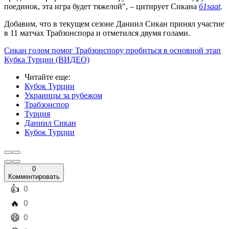
поединок, эта игра будет тяжелой", – цитирует Сикана
61saat
.
Добавим, что
в текущем сезоне Даниил Сикан принял участие
в 11 матчах Трабзонспора и отметился двумя голами.
Сикан голом помог Трабзонспору пробиться в основной этап
Кубка Турции (ВИДЕО)
Читайте еще
:
Кубок Турции
Украинцы за рубежом
Трабзонспор
Турция
Даниил Сикан
Кубок Турции
0
Комментировать
️👍
0
️🔥
0
️😄
0