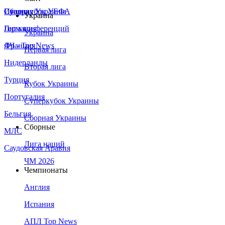
Сборная Украины
Италия
Суперкубок УЕФА
Украина
Германия
Лига конференций
Украина
Франция
ЛЧ - Top News
Первая лига
Нидерланды
Вторая лига
Турция
Кубок Украины
Португалия
Суперкубок Украины
Бельгия
Сборная Украины
Сборные
МЛС
Лига наций
Саудовская Аравия
ЧМ 2026
Чемпионаты
Англия
Испания
АПЛ Top News