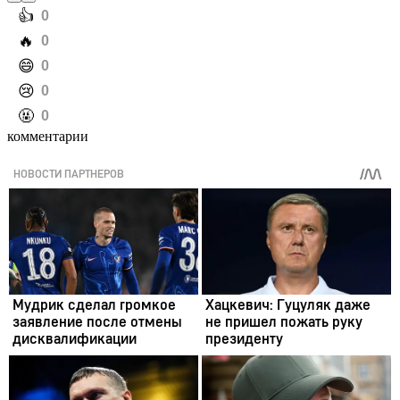
️👍
0
️🔥
0
️😄
0
️😢
0
️🤬
0
комментарии