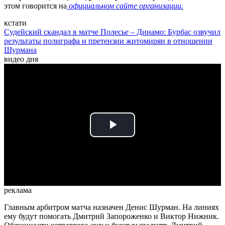
этом говорится на
официальном сайте организации.
кстати
Судейский скандал в матче Полесье – Динамо: Бурбас озвучил
результаты полиграфа и претензии житомирян в отношении
Шурмана
видео дня
Play
Video
реклама
Главным арбитром матча назначен Денис Шурман. На линиях
ему будут помогать Дмитрий Запороженко и Виктор Нижник.