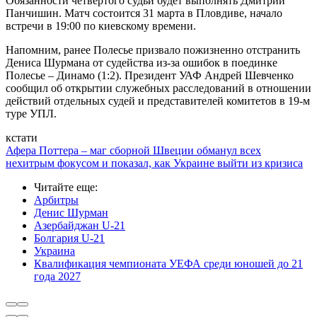
Обязанности четвертого судьи будет выполнять Дмитрий
Панчишин. Матч состоится 31 марта в Пловдиве, начало
встречи в 19:00 по киевскому времени.
Напомним, ранее Полесье призвало пожизненно отстранить
Дениса Шурмана от судейства из-за ошибок в поединке
Полесье – Динамо (1:2). Президент УАФ Андрей Шевченко
сообщил об открытии служебных расследований в отношении
действий отдельных судей и представителей комитетов в 19-м
туре УПЛ.
кстати
Афера Поттера – маг сборной Швеции обманул всех
нехитрым фокусом и показал, как Украине выйти из кризиса
Читайте еще
:
Арбитры
Денис Шурман
Азербайджан U-21
Болгария U-21
Украина
Квалификация чемпионата УЕФА среди юношей до 21
года 2027