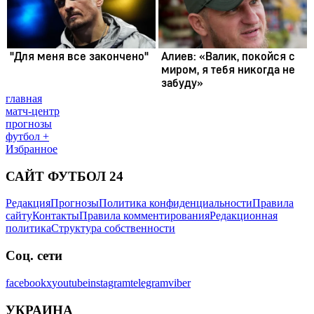
главная
матч-центр
прогнозы
футбол +
Избранное
САЙТ ФУТБОЛ 24
Редакция
Прогнозы
Политика конфиденциальности
Правила
сайту
Контакты
Правила комментирования
Редакционная
политика
Структура собственности
Соц. сети
facebook
x
youtube
instagram
telegram
viber
УКРАИНА