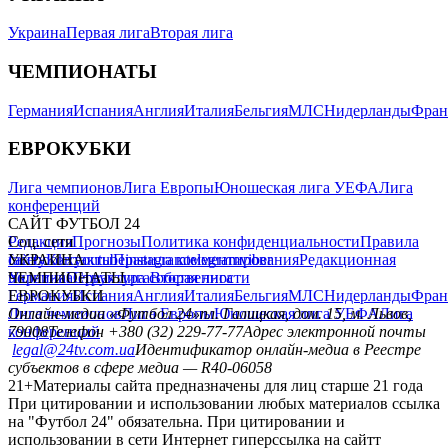
Украина
Первая лига
Вторая лига
ЧЕМПИОНАТЫ
Германия
Испания
Англия
Италия
Бельгия
МЛС
Нидерланды
Фран
ЕВРОКУБКИ
Лига чемпионов
Лига Европы
Юношеская лига УЕФА
Лига
конференций
САЙТ ФУТБОЛ 24
Редакция
Соц. сети
Прогнозы
Политика конфиденциальности
Правила
сайту
facebook
УКРАИНА
Контакты
x
youtube
Правила комментирования
instagram
telegram
viber
Редакционная
политика
Украина
ЧЕМПИОНАТЫ
Первая лига
Структура собственности
Вторая лига
Германия
ЕВРОКУБКИ
Испания
Англия
Италия
Бельгия
МЛС
Нидерланды
Фран
Лига чемпионов
Онлайн-медиа «Футбол 24»
Лига Европы
пл. Галицкая, дом. 15, м. Львов,
Юношеская лига УЕФА
Лига
конференций
79008
Телефон +380 (32) 229-77-77
Адрес электронной почты
legal@24tv.com.ua
Идентификатор онлайн-медиа в Реестре
субъектов в сфере медиа — R40-06058
21+
Материалы сайта предназначены для лиц старше 21 года
При цитировании и использовании любых материалов ссылка
на "Футбол 24" обязательна. При цитировании и
использовании в сети Интернет гиперссылка на сайтт