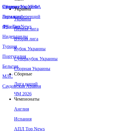
Сборная Украины
Италия
Суперкубок УЕФА
Украина
Германия
Лига конференций
Украина
Франция
ЛЧ - Top News
Первая лига
Нидерланды
Вторая лига
Турция
Кубок Украины
Португалия
Суперкубок Украины
Бельгия
Сборная Украины
Сборные
МЛС
Лига наций
Саудовская Аравия
ЧМ 2026
Чемпионаты
Англия
Испания
АПЛ Top News