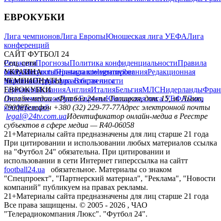
ЕВРОКУБКИ
Лига чемпионов
Лига Европы
Юношеская лига УЕФА
Лига
конференций
САЙТ ФУТБОЛ 24
Редакция
Соц. сети
Прогнозы
Политика конфиденциальности
Правила
сайту
facebook
УКРАИНА
Контакты
x
youtube
Правила комментирования
instagram
telegram
viber
Редакционная
политика
Украина
ЧЕМПИОНАТЫ
Первая лига
Структура собственности
Вторая лига
Германия
ЕВРОКУБКИ
Испания
Англия
Италия
Бельгия
МЛС
Нидерланды
Фран
Лига чемпионов
Онлайн-медиа «Футбол 24»
Лига Европы
пл. Галицкая, дом. 15, м. Львов,
Юношеская лига УЕФА
Лига
конференций
79008
Телефон +380 (32) 229-77-77
Адрес электронной почты
legal@24tv.com.ua
Идентификатор онлайн-медиа в Реестре
субъектов в сфере медиа — R40-06058
21+
Материалы сайта предназначены для лиц старше 21 года
При цитировании и использовании любых материалов ссылка
на "Футбол 24" обязательна. При цитировании и
использовании в сети Интернет гиперссылка на сайтт
football24.ua
обязательное. Материалы со знаком
"Спецпроект", "Партнерский материал", "Реклама", "Новости
компаний" публикуем на правах рекламы.
21+
Материалы сайта предназначены для лиц старше 21 года
Все права защищены. © 2005 -
2026
, ЧАО
"Телерадиокомпания Люкс". "Футбол 24".