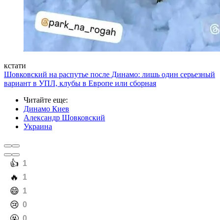
кстати
Шовковский на распутье после Динамо: лишь один серьезный
вариант в УПЛ, клубы в Европе или сборная
Читайте еще
:
Динамо Киев
Александр Шовковский
Украина
️👍
1
️🔥
1
️😄
1
️😢
0
️🤬
0