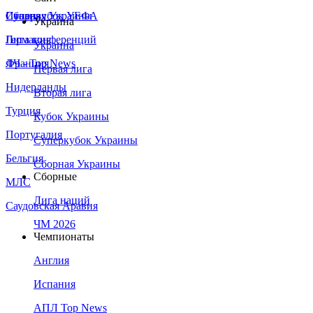
Сборная Украины
Италия
Суперкубок УЕФА
Украина
Германия
Лига конференций
Украина
Франция
ЛЧ - Top News
Первая лига
Нидерланды
Вторая лига
Турция
Кубок Украины
Португалия
Суперкубок Украины
Бельгия
Сборная Украины
Сборные
МЛС
Лига наций
Саудовская Аравия
ЧМ 2026
Чемпионаты
Англия
Испания
АПЛ Top News