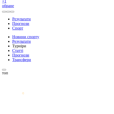
+
1
обране
Результати
Прогнози
Спорт
Новини спорту
Результати
Турніри
Статті
Прогнози
Трансфери
топ