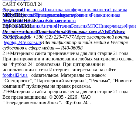
САЙТ ФУТБОЛ 24
Редакция
Соц. сети
Прогнозы
Политика конфиденциальности
Правила
сайту
facebook
УКРАИНА
Контакты
x
youtube
Правила комментирования
instagram
telegram
viber
Редакционная
политика
Украина
ЧЕМПИОНАТЫ
Первая лига
Структура собственности
Вторая лига
Германия
ЕВРОКУБКИ
Испания
Англия
Италия
Бельгия
МЛС
Нидерланды
Фран
Лига чемпионов
Онлайн-медиа «Футбол 24»
Лига Европы
пл. Галицкая, дом. 15, м. Львов,
Юношеская лига УЕФА
Лига
конференций
79008
Телефон +380 (32) 229-77-77
Адрес электронной почты
legal@24tv.com.ua
Идентификатор онлайн-медиа в Реестре
субъектов в сфере медиа — R40-06058
21+
Материалы сайта предназначены для лиц старше 21 года
При цитировании и использовании любых материалов ссылка
на "Футбол 24" обязательна. При цитировании и
использовании в сети Интернет гиперссылка на сайтт
football24.ua
обязательное. Материалы со знаком
"Спецпроект", "Партнерский материал", "Реклама", "Новости
компаний" публикуем на правах рекламы.
21+
Материалы сайта предназначены для лиц старше 21 года
Все права защищены. © 2005 -
2026
, ЧАО
"Телерадиокомпания Люкс". "Футбол 24".