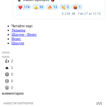
Читайте еще
:
Украина
Шахтер - Верес
Верес
Шахтер
️👍
2
️🔥
1
️😄
0
️😢
0
️🤬
0
комментарии