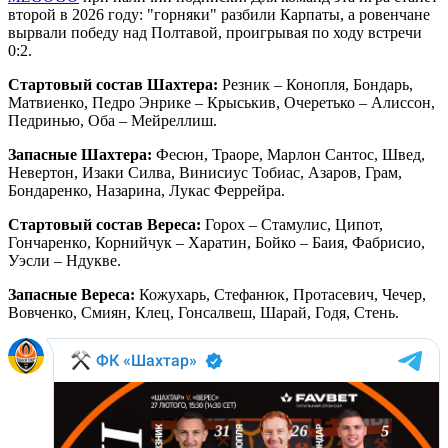
второй в 2026 году: "горняки" разбили Карпаты, а ровенчане
вырвали победу над Полтавой, проигрывая по ходу встречи
0:2.
Стартовый состав Шахтера:
Резник – Конопля, Бондарь,
Матвиенко, Педро Энрике – Крыськив, Очеретько – Алиссон,
Педринью, Оба – Мейреллиш.
Запасные Шахтера:
Фесюн, Траоре, Марлон Сантос, Швед,
Невертон, Изаки Силва, Винисиус Тобиас, Азаров, Грам,
Бондаренко, Назарина, Лукас Феррейра.
Стартовый состав Вереса:
Горох – Стамулис, Ципот,
Гончаренко, Корнийчук – Харатин, Бойко – Баия, Фабрисио,
Уэсли – Ндукве.
Запасные Вереса:
Кожухарь, Стефанюк, Протасевич, Чечер,
Вовченко, Смиян, Клец, Гонсалвеш, Шарай, Годя, Стень.