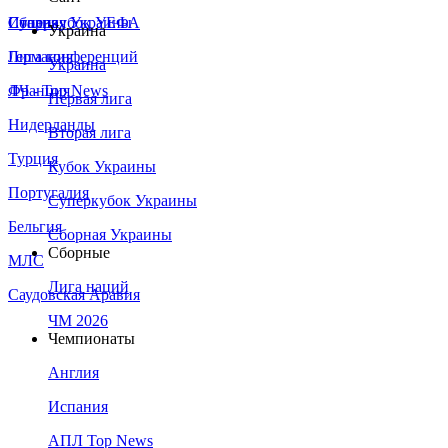
Сборная Украины
Италия
Суперкубок УЕФА
Украина
Германия
Лига конференций
Украина
Франция
ЛЧ - Top News
Первая лига
Нидерланды
Вторая лига
Турция
Кубок Украины
Португалия
Суперкубок Украины
Бельгия
Сборная Украины
Сборные
МЛС
Лига наций
Саудовская Аравия
ЧМ 2026
Чемпионаты
Англия
Испания
АПЛ Top News