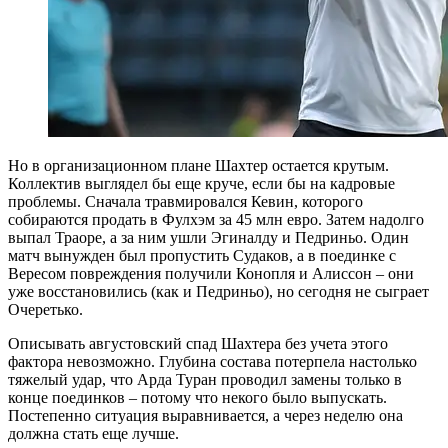
Но в организационном плане Шахтер остается крутым.
Коллектив выглядел бы еще круче, если бы на кадровые
проблемы. Сначала травмировался Кевин, которого
собираются продать в Фулхэм за 45 млн евро. Затем надолго
выпал Траоре, а за ним ушли Эгиналду и Педриньо. Один
матч вынужден был пропустить Судаков, а в поединке с
Вересом повреждения получили Конопля и Алиссон – они
уже восстановились (как и Педриньо), но сегодня не сыграет
Очеретько.
Описывать августовский спад Шахтера без учета этого
фактора невозможно. Глубина состава потерпела настолько
тяжелый удар, что Арда Туран проводил замены только в
конце поединков – потому что некого было выпускать.
Постепенно ситуация выравнивается, а через неделю она
должна стать еще лучше.