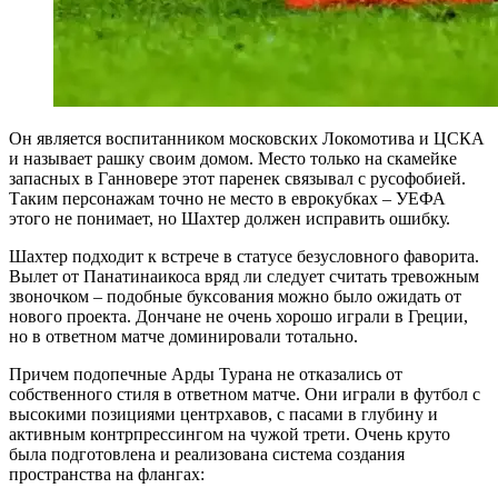
Он является воспитанником московских Локомотива и ЦСКА
и называет рашку своим домом. Место только на скамейке
запасных в Ганновере этот паренек связывал с русофобией.
Таким персонажам точно не место в еврокубках – УЕФА
этого не понимает, но Шахтер должен исправить ошибку.
Шахтер подходит к встрече в статусе безусловного фаворита.
Вылет от Панатинаикоса вряд ли следует считать тревожным
звоночком – подобные буксования можно было ожидать от
нового проекта. Дончане не очень хорошо играли в Греции,
но в ответном матче доминировали тотально.
Причем подопечные Арды Турана не отказались от
собственного стиля в ответном матче. Они играли в футбол с
высокими позициями центрхавов, с пасами в глубину и
активным контрпрессингом на чужой трети. Очень круто
была подготовлена и реализована система создания
пространства на флангах: