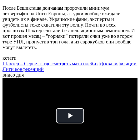
После Бешикташа дончанам пророчили минимум
четвертьфинал Лиги Европы, а турки вообще ожидали
увидеть их в финале. Украинские фаны, эксперты и
футболисты тоже схватили эту волну. Почти во всех
прогнозах Шахтер считали безапелляционным чемпионом. И
вот прошел месяц – "горняки" потеряли очки уже во втором
туре УПЛ, пропустив три гола, а из еврокубков они вообще
могут вылететь.
кстати
Шахтер – Серветт: где смотреть матч плей-офф квалификации
Лиги конференций
видео дня
Play
Video