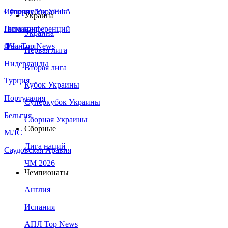
Сборная Украины
Италия
Суперкубок УЕФА
Украина
Германия
Лига конференций
Украина
Франция
ЛЧ - Top News
Первая лига
Нидерланды
Вторая лига
Турция
Кубок Украины
Португалия
Суперкубок Украины
Бельгия
Сборная Украины
Сборные
МЛС
Лига наций
Саудовская Аравия
ЧМ 2026
Чемпионаты
Англия
Испания
АПЛ Top News