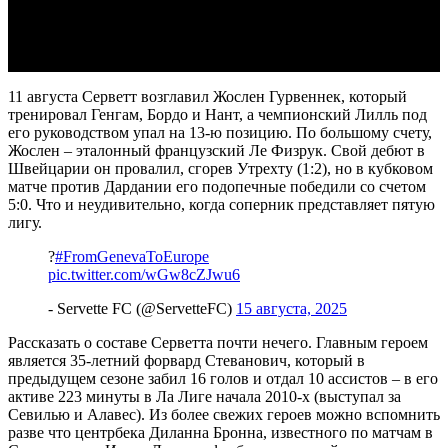
Video
11 августа Серветт возглавил Жослен Гурвеннек, который
тренировал Генгам, Бордо и Нант, а чемпионский Лилль под
его руководством упал на 13-ю позицию. По большому счету,
Жослен – эталонный французский Ле Физрук. Свой дебют в
Швейцарии он провалил, сгорев Утрехту (1:2), но в кубковом
матче против Дардании его подопечные победили со счетом
5:0. Что и неудивительно, когда соперник представляет пятую
лигу.
?
#FromGenevaToEurope
pic.twitter.com/wGw8cZJwu6
- Servette FC (@ServetteFC)
15 августа, 2025
Рассказать о составе Серветта почти нечего. Главным героем
является 35-летний форвард Стеванович, который в
предыдущем сезоне забил 16 голов и отдал 10 ассистов – в его
активе 223 минуты в Ла Лиге начала 2010-х (выступал за
Севилью и Алавес). Из более свежих героев можно вспомнить
разве что центрбека Диланна Бронна, известного по матчам в