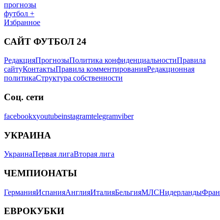
прогнозы
футбол +
Избранное
САЙТ ФУТБОЛ 24
Редакция
Прогнозы
Политика конфиденциальности
Правила
сайту
Контакты
Правила комментирования
Редакционная
политика
Структура собственности
Соц. сети
facebook
x
youtube
instagram
telegram
viber
УКРАИНА
Украина
Первая лига
Вторая лига
ЧЕМПИОНАТЫ
Германия
Испания
Англия
Италия
Бельгия
МЛС
Нидерланды
Фран
ЕВРОКУБКИ