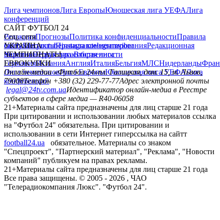
Лига чемпионов
Лига Европы
Юношеская лига УЕФА
Лига
конференций
САЙТ ФУТБОЛ 24
Редакция
Соц. сети
Прогнозы
Политика конфиденциальности
Правила
сайту
facebook
УКРАИНА
Контакты
x
youtube
Правила комментирования
instagram
telegram
viber
Редакционная
политика
Украина
ЧЕМПИОНАТЫ
Первая лига
Структура собственности
Вторая лига
Германия
ЕВРОКУБКИ
Испания
Англия
Италия
Бельгия
МЛС
Нидерланды
Фран
Лига чемпионов
Онлайн-медиа «Футбол 24»
Лига Европы
пл. Галицкая, дом. 15, м. Львов,
Юношеская лига УЕФА
Лига
конференций
79008
Телефон +380 (32) 229-77-77
Адрес электронной почты
legal@24tv.com.ua
Идентификатор онлайн-медиа в Реестре
субъектов в сфере медиа — R40-06058
21+
Материалы сайта предназначены для лиц старше 21 года
При цитировании и использовании любых материалов ссылка
на "Футбол 24" обязательна. При цитировании и
использовании в сети Интернет гиперссылка на сайтт
football24.ua
обязательное. Материалы со знаком
"Спецпроект", "Партнерский материал", "Реклама", "Новости
компаний" публикуем на правах рекламы.
21+
Материалы сайта предназначены для лиц старше 21 года
Все права защищены. © 2005 -
2026
, ЧАО
"Телерадиокомпания Люкс". "Футбол 24".