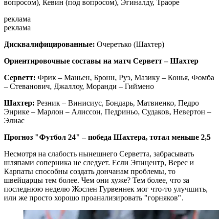
вопросом), Кевин (под вопросом), Эгиналду, Траоре
реклама
реклама
Дисквалифицированные:
Очеретько (Шахтер)
Ориентировочные составы на матч Серветт – Шахтер
Серветт:
Фрик – Маньен, Бронн, Руэ, Мазику – Конья, Фомба
– Стеванович, Джаллоу, Моранди – Гиймено
Шахтер:
Резник – Винисиус, Бондарь, Матвиенко, Педро
Энрике – Марлон – Алиссон, Педриньо, Судаков, Невертон –
Элиас
Прогноз "Футбол 24" – победа Шахтера, тотал меньше 2,5
Несмотря на слабость нынешнего Серветта, забрасывать
шляпами соперника не следует. Если Эпицентр, Верес и
Карпаты способны создать дончанам проблемы, то
швейцарцы тем более. Чем они хуже? Тем более, что за
последнюю неделю Жослен Гурвеннек мог что-то улучшить,
или же просто хорошо проанализировать "горняков".