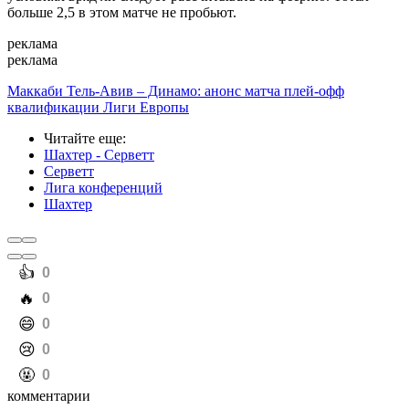
больше 2,5 в этом матче не пробьют.
реклама
реклама
Маккаби Тель-Авив – Динамо: анонс матча плей-офф
квалификации Лиги Европы
Читайте еще
:
Шахтер - Серветт
Серветт
Лига конференций
Шахтер
️👍
0
️🔥
0
️😄
0
️😢
0
️🤬
0
комментарии