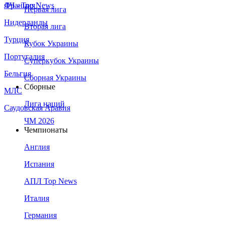
Франция
ЛЧ - Top News
Первая лига
Нидерланды
Вторая лига
Турция
Кубок Украины
Португалия
Суперкубок Украины
Бельгия
Сборная Украины
Сборные
МЛС
Лига наций
Саудовская Аравия
ЧМ 2026
Чемпионаты
Англия
Испания
АПЛ Top News
Италия
Германия