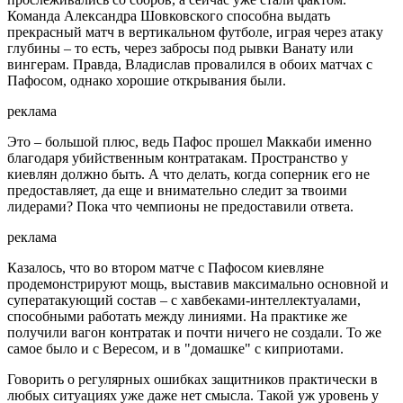
Команда Александра Шовковского способна выдать
прекрасный матч в вертикальном футболе, играя через атаку
глубины – то есть, через забросы под рывки Ванату или
вингерам. Правда, Владислав провалился в обоих матчах с
Пафосом, однако хорошие открывания были.
реклама
Это – большой плюс, ведь Пафос прошел Маккаби именно
благодаря убийственным контратакам. Пространство у
киевлян должно быть. А что делать, когда соперник его не
предоставляет, да еще и внимательно следит за твоими
лидерами? Пока что чемпионы не предоставили ответа.
реклама
Казалось, что во втором матче с Пафосом киевляне
продемонстрируют мощь, выставив максимально основной и
суператакующий состав – с хавбеками-интеллектуалами,
способными работать между линиями. На практике же
получили вагон контратак и почти ничего не создали. То же
самое было и с Вересом, и в "домашке" с киприотами.
Говорить о регулярных ошибках защитников практически в
любых ситуациях уже даже нет смысла. Такой уж уровень у