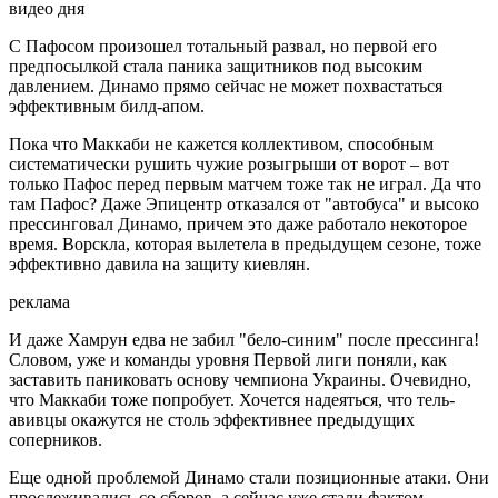
видео дня
С Пафосом произошел тотальный развал, но первой его
предпосылкой стала паника защитников под высоким
давлением. Динамо прямо сейчас не может похвастаться
эффективным билд-апом.
Пока что Маккаби не кажется коллективом, способным
систематически рушить чужие розыгрыши от ворот – вот
только Пафос перед первым матчем тоже так не играл. Да что
там Пафос? Даже Эпицентр отказался от "автобуса" и высоко
прессинговал Динамо, причем это даже работало некоторое
время. Ворскла, которая вылетела в предыдущем сезоне, тоже
эффективно давила на защиту киевлян.
реклама
И даже Хамрун едва не забил "бело-синим" после прессинга!
Словом, уже и команды уровня Первой лиги поняли, как
заставить паниковать основу чемпиона Украины. Очевидно,
что Маккаби тоже попробует. Хочется надеяться, что тель-
авивцы окажутся не столь эффективнее предыдущих
соперников.
Еще одной проблемой Динамо стали позиционные атаки. Они
прослеживались со сборов, а сейчас уже стали фактом.