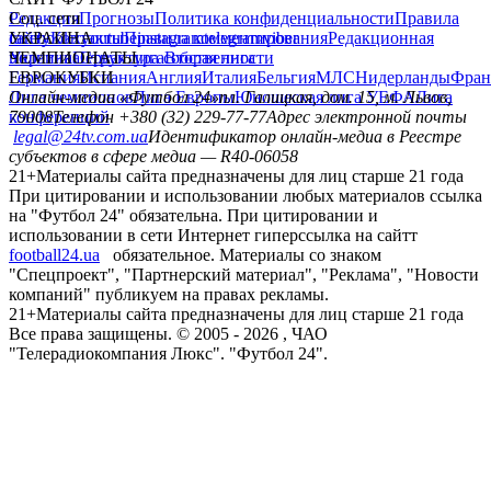
Редакция
Соц. сети
Прогнозы
Политика конфиденциальности
Правила
сайту
facebook
УКРАИНА
Контакты
x
youtube
Правила комментирования
instagram
telegram
viber
Редакционная
политика
Украина
ЧЕМПИОНАТЫ
Первая лига
Структура собственности
Вторая лига
Германия
ЕВРОКУБКИ
Испания
Англия
Италия
Бельгия
МЛС
Нидерланды
Фран
Лига чемпионов
Онлайн-медиа «Футбол 24»
Лига Европы
пл. Галицкая, дом. 15, м. Львов,
Юношеская лига УЕФА
Лига
конференций
79008
Телефон +380 (32) 229-77-77
Адрес электронной почты
legal@24tv.com.ua
Идентификатор онлайн-медиа в Реестре
субъектов в сфере медиа — R40-06058
21+
Материалы сайта предназначены для лиц старше 21 года
При цитировании и использовании любых материалов ссылка
на "Футбол 24" обязательна. При цитировании и
использовании в сети Интернет гиперссылка на сайтт
football24.ua
обязательное. Материалы со знаком
"Спецпроект", "Партнерский материал", "Реклама", "Новости
компаний" публикуем на правах рекламы.
21+
Материалы сайта предназначены для лиц старше 21 года
Все права защищены. © 2005 -
2026
, ЧАО
"Телерадиокомпания Люкс". "Футбол 24".