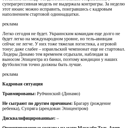
суперагрессивная модель не выдержала контригры. За неделю
этот нюанс можно исправить, поигравшись с кадровым
наполнением стартовой одиннадцатки.
реклама
Легко сегодня не будет. Украинским командам еще долго не
будет легко на международном уровне, но тель-авивцам
сейчас не легче. У них тоже тяжелая логистика, а игровой
тонус даже слабее – израильский чемпионат еще не стартовал.
Лидеры Динамо тем временем отдыхали, наблюдая за
выносом Эпицентра из банки, поэтому кондиции у наших
футболистов точно должны быть лучше.
реклама
Кадровая ситуация
Травмированы:
Рубчинский
(Динамо)
Не сыграют по другим причинам:
Брагару (рождение
ребенка), Супряга (арендован Эпицентром)
Дисквалифицированные:
–
Ориентировочные составы на матч Маккаби Тель-Авив –