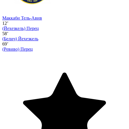
Маккаби Тель-Авив
12’
(Йехезкель)
Перец
58’
(Белич)
Йехезкель
69’
(Ревиво)
Перец