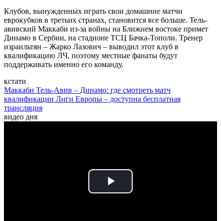
Клубов, вынужденных играть свои домашние матчи
еврокубков в третьих странах, становится все больше. Тель-
авивский Маккаби из-за войны на Ближнем востоке примет
Динамо в Сербии, на стадионе ТСЦ Бачка-Тополи. Тренер
израильтян – Жарко Лазович – выводил этот клуб в
квалификацию ЛЧ, поэтому местные фанаты будут
поддерживать именно его команду.
кстати
Маккаби Тель-Авив – Динамо: где смотреть матч
квалификации Лиги Европы – доступна бесплатная
трансляция
видео дня
Play
Video