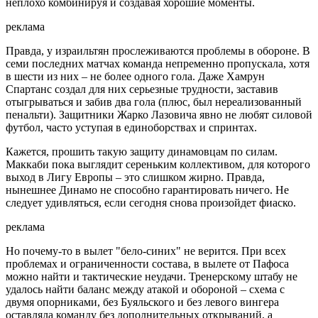
неплохо комбинируя и создавая хорошие моменты.
реклама
Правда, у израильтян прослеживаются проблемы в обороне. В
семи последних матчах команда непременно пропускала, хотя
в шести из них – не более одного гола. Даже Хамрун
Спартанс создал для них серьезные трудности, заставив
отыгрываться и забив два гола (плюс, был нереализованный
пенальти). Защитники Жарко Лазовича явно не любят силовой
футбол, часто уступая в единоборствах и спринтах.
Кажется, прошить такую защиту динамовцам по силам.
Маккаби пока выглядит сереньким коллективом, для которого
выход в Лигу Европы – это слишком жирно. Правда,
нынешнее Динамо не способно гарантировать ничего. Не
следует удивляться, если сегодня снова произойдет фиаско.
реклама
Но почему-то в вылет "бело-синих" не верится. При всех
проблемах и ограниченности состава, в вылете от Пафоса
можно найти и тактические неудачи. Тренерскому штабу не
удалось найти баланс между атакой и обороной – схема с
двумя опорниками, без Буяльского и без левого вингера
оставляла команду без дополнительных открываний, а