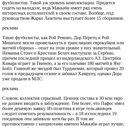
футболистов. Такой уж уровень комплектации. Придется
сидеть на валидоле, ведь Маккаби имеет ряд очень
интересных исполнителей в своем составе. Вообще, под
руководством Жарко Лазетича выступает более 15 сборников.
реклама
Такие футболисты, как Рой Ревиво, Дор Перетц и Рой
Мишпати могли промелькнуть в трансляциях еврокубков или
матчей сборных – опыт на этом уровне у них значительный.
Неманья Стоич и Кристиан Белич выступали за Сербию,
причем последний пришел из нидерландского АЗ. Центрбек
Камара играет за Гвинею, а за его плечами 180 матчей в Янг
Бойз. Главной же звездой был Турджеман, который провел 20
голов в предыдущем сезоне и забивал Хамруну, однако Дора
уже продали в МЛС.
реклама
Словом, коллектив серьезный. Ценник состава в 30 млн евро
не должен вводить в заблуждение. Тем более, что Пафос имел
более дешевую заявку. Из позитива в игре тель-авивцев
следует отметить результативность – в 18 из последних 19
поединков они забивали хотя бы раз. В том же
противостоянии с киприотами именно Маккаби играл лучше,