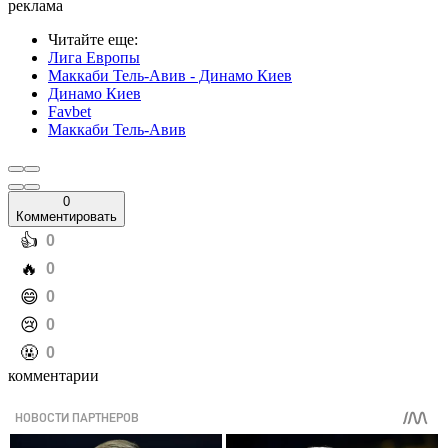
реклама
Читайте еще
:
Лига Европы
Маккаби Тель-Авив - Динамо Киев
Динамо Киев
Favbet
Маккаби Тель-Авив
0
Комментировать
️👍
0
️🔥
0
️😄
0
️😢
0
️🤬
0
комментарии