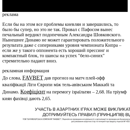
реклама
Если бы на этом все проблемы киевлян и завершились, то
было бы супер, но это не так. Провал с Пафосом вынес
печальный вердикт подопечным Александра Шовковского.
Нынешнее Динамо не может гарантировать положительного
результата даже с соперниками уровня чемпионата Кипра –
если же у такого оппонента есть хороший прессинг и
компактный блок, то шансы на успех "бело-синих"
стремительно падают вниз.
рекламная информация
FAVBET
До слова,
дав прогноз на матч плей-офф
кваліфікації Ліги Європи між тель-авівським Маккабі та
Коефіцієнт
Динамо.
на перемогу ізраїльтян – 2,68. На тріумф
киян фахівці дають 2,65.