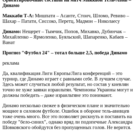
Динамо
Маккаби Т-А:
Мишпати – Асанте, Стоич, Шломо, Ревиво –
Шахар – Патати, Сиссоко, Перетц, Мадмон – Николаесу
Динамо:
Нещерет
– Тымчик, Попов, Михавко, Дубинчак –
Михайленко – Ярмоленко, Буяльский, Шапаренко, Кабаев –
Ванат
Прогноз "Футбол 24" – тотал больше 2,5, победа Динамо
реклама
Да, квалификация Лиги Европы/Лига конференций – это
турнир, где Динамо играет с равными себе. В лучшем случае.
Здесь может случиться любой результат, но состав у киевлян
точно не хуже заявки израильтян. Чемпионы Украины могут и
должны победить – даже израильтяне это понимают.
Динамо несколько свежее в физическом плане и значительно
мощнее в силовом футболе. Ошибок в обороне тель-авивцев
тоже очень много. Все это позволяет рискнуть и поставить на
победу "бело-синих", однако вряд ли подопечные Александра
Шовковского обойдутся без пропущенных голов. Не верится.