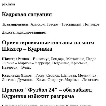
реклама
Кадровая ситуация
Травмированы:
Алиссон, Траоре – Тотовицкий, Потимков
Дисквалифицированные:
–
Ориентировочные составы на матч
Шахтер – Кудривка
Шахтер:
Резник
– Винисиус, Бондарь, Матвиенко, Педро
Энрике – Марлон – Феррейра, Педринью, Крыськив,
Невертон – Элиас
Кудривка:
Яшков – Гусев, Сердюк, Шаповал, Мельничук –
Лосенко, Думанюк – Козак, Сторчоус, Морозко – Легостаев
Прогноз "Футбол 24" – оба забьют,
Кудривка избежит разгрома