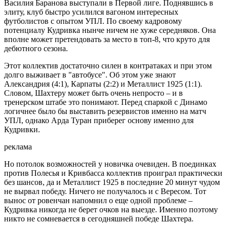
Василия Баранова выступали в Первой лиге. Поднявшись в
элиту, клуб быстро усилился вагоном интересных
футболистов с опытом УПЛ. По своему кадровому
потенциалу Кудривка нынче ничем не хуже середняков. Она
вполне может претендовать за место в топ-8, что круто для
дебютного сезона.
Этот коллектив достаточно силен в контратаках и при этом
долго выживает в "автобусе". Об этом уже знают
Александрия (4:1), Карпаты (2:2) и Металлист 1925 (1:1).
Словом, Шахтеру может быть очень непросто – и в
тренерском штабе это понимают. Перед спаркой с Динамо
логичнее было бы выставить резервистов именно на матч
УПЛ, однако Арда Туран приберег основу именно для
Кудривки.
реклама
Но потолок возможностей у новичка очевиден. В поединках
против Полесья и Кривбасса коллектив проиграл практически
без шансов, да и Металлист 1925 в последние 20 минут чудом
не вырвал победу. Ничего не получалось и с Вересом. Тот
вынос от ровенчан напомнил о еще одной проблеме –
Кудривка никогда не берет очков на выезде. Именно поэтому
никто не сомневается в сегодняшней победе Шахтера.