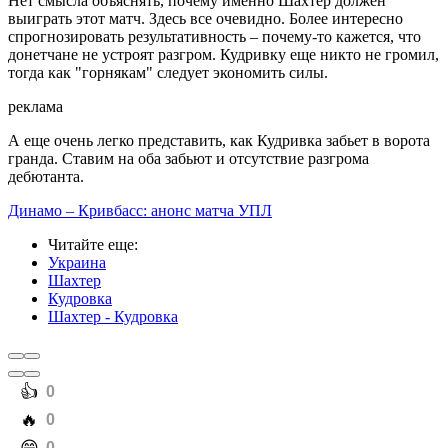
Нет смысла объяснять, почему именно Шахтер должен
выиграть этот матч. Здесь все очевидно. Более интересно
спрогнозировать результативность – почему-то кажется, что
донетчане не устроят разгром. Кудривку еще никто не громил,
тогда как "горнякам" следует экономить силы.
реклама
А еще очень легко представить, как Кудривка забьет в ворота
гранда. Ставим на оба забьют и отсутствие разгрома
дебютанта.
Динамо – Кривбасс: анонс матча УПЛ
Читайте еще
:
Украина
Шахтер
Кудровка
Шахтер - Кудровка
️👍
0
️🔥
0
️😄
0