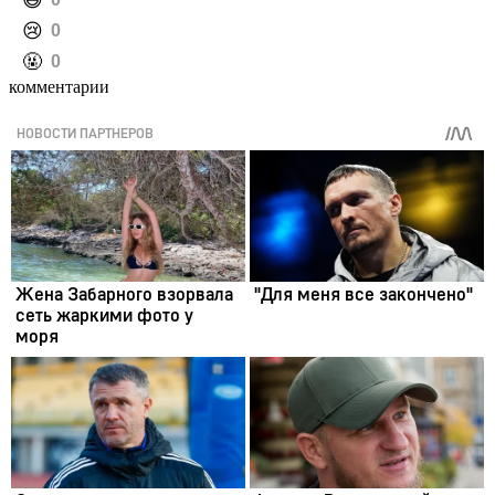
️😢
0
️🤬
0
комментарии