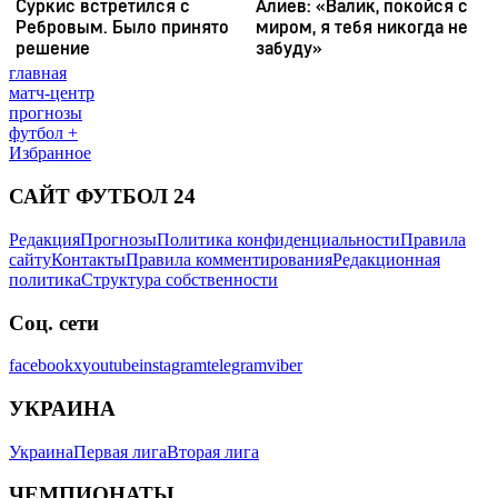
главная
матч-центр
прогнозы
футбол +
Избранное
САЙТ ФУТБОЛ 24
Редакция
Прогнозы
Политика конфиденциальности
Правила
сайту
Контакты
Правила комментирования
Редакционная
политика
Структура собственности
Соц. сети
facebook
x
youtube
instagram
telegram
viber
УКРАИНА
Украина
Первая лига
Вторая лига
ЧЕМПИОНАТЫ