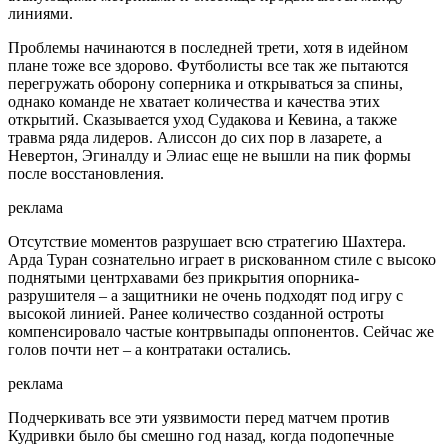
линиями.
Проблемы начинаются в последней трети, хотя в идейном
плане тоже все здорово. Футболисты все так же пытаются
перегружать оборону соперника и открываться за спины,
однако команде не хватает количества и качества этих
открытий. Сказывается уход Судакова и Кевина, а также
травма ряда лидеров. Алиссон до сих пор в лазарете, а
Невертон, Эгиналду и Элиас еще не вышли на пик формы
после восстановления.
реклама
Отсутствие моментов разрушает всю стратегию Шахтера.
Арда Туран сознательно играет в рискованном стиле с высоко
поднятыми центрхавами без прикрытия опорника-
разрушителя – а защитники не очень подходят под игру с
высокой линией. Ранее количество созданной остроты
компенсировало частые контрвыпады оппонентов. Сейчас же
голов почти нет – а контратаки остались.
реклама
Подчеркивать все эти уязвимости перед матчем против
Кудривки было бы смешно год назад, когда подопечные