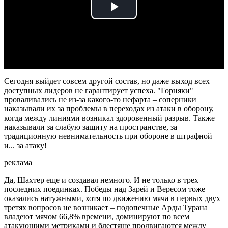
Play
Video
Сегодня выйдет совсем другой состав, но даже выход всех
доступных лидеров не гарантирует успеха. "Горняки"
проваливались не из-за какого-то нефарта – соперники
наказывали их за проблемы в переходах из атаки в оборону,
когда между линиями возникал здоровенный разрыв. Также
наказывали за слабую защиту на пространстве, за
традиционную невнимательность при обороне в штрафной
и... за атаку!
реклама
Да, Шахтер еще и создавал немного. И не только в трех
последних поединках. Победы над Зарей и Вересом тоже
оказались натужными, хотя по движению мяча в первых двух
третях вопросов не возникает – подопечные Арды Турана
владеют мячом 66,8% времени, доминируют по всем
атакующими метриками и блестяще продвигаются между