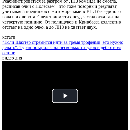
Реабилитироваться за разгром от ЛНЗ команда не смогла,
расписав очки с Полесьем – это тоже позорный результат,
учитывая 5 поединков с житомирянами в УПЛ без единого
гола в их ворота. Следствием этих неудач стал откат аж на
четвертую позицию. От полищуков и Кривбасса коллектив
отстает на одно очко, а до ЛНЗ не хватает двух.
кстати
"Если Шахтер стремится идти за тремя трофеями, это нужно
делать": Туран позарился на несколько титулов в дебютном
сезоне
видео дня
Play
Video