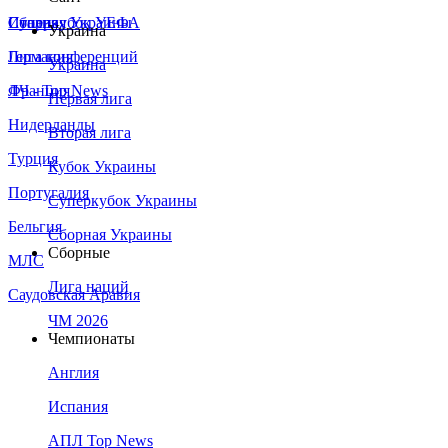
Сборная Украины
Италия
Суперкубок УЕФА
Украина
Германия
Лига конференций
Украина
Франция
ЛЧ - Top News
Первая лига
Нидерланды
Вторая лига
Турция
Кубок Украины
Португалия
Суперкубок Украины
Бельгия
Сборная Украины
Сборные
МЛС
Лига наций
Саудовская Аравия
ЧМ 2026
Чемпионаты
Англия
Испания
АПЛ Top News