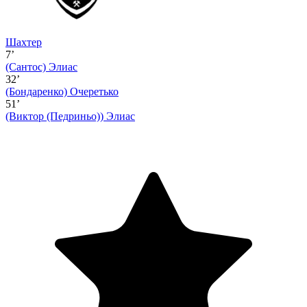
Шахтер
7’
(Сантос)
Элиас
32’
(Бондаренко)
Очеретько
51’
(Виктор (Педриньо))
Элиас