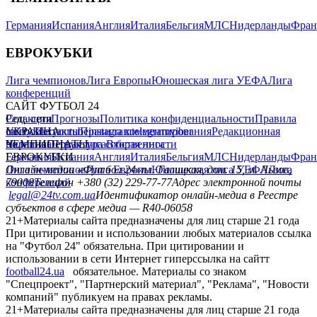
Германия
Испания
Англия
Италия
Бельгия
МЛС
Нидерланды
Фран
ЕВРОКУБКИ
Лига чемпионов
Лига Европы
Юношеская лига УЕФА
Лига
конференций
САЙТ ФУТБОЛ 24
Редакция
Соц. сети
Прогнозы
Политика конфиденциальности
Правила
сайту
facebook
УКРАИНА
Контакты
x
youtube
Правила комментирования
instagram
telegram
viber
Редакционная
политика
Украина
ЧЕМПИОНАТЫ
Первая лига
Структура собственности
Вторая лига
Германия
ЕВРОКУБКИ
Испания
Англия
Италия
Бельгия
МЛС
Нидерланды
Фран
Лига чемпионов
Онлайн-медиа «Футбол 24»
Лига Европы
пл. Галицкая, дом. 15, м. Львов,
Юношеская лига УЕФА
Лига
конференций
79008
Телефон +380 (32) 229-77-77
Адрес электронной почты
legal@24tv.com.ua
Идентификатор онлайн-медиа в Реестре
субъектов в сфере медиа — R40-06058
21+
Материалы сайта предназначены для лиц старше 21 года
При цитировании и использовании любых материалов ссылка
на "Футбол 24" обязательна. При цитировании и
использовании в сети Интернет гиперссылка на сайтт
football24.ua
обязательное. Материалы со знаком
"Спецпроект", "Партнерский материал", "Реклама", "Новости
компаний" публикуем на правах рекламы.
21+
Материалы сайта предназначены для лиц старше 21 года