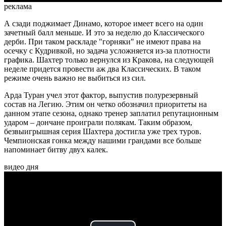
реклама
А сзади поджимает Динамо, которое имеет всего на один
зачетный балл меньше. И это за неделю до Классического
дерби. При таком раскладе "горняки" не имеют права на
осечку с Кудривкой, но задача усложняется из-за плотности
графика. Шахтер только вернулся из Кракова, на следующей
неделе придется провести аж два Классических. В таком
режиме очень важно не выбиться из сил.
Арда Туран учел этот фактор, выпустив полурезервный
состав на Легию. Этим он четко обозначил приоритеты на
данном этапе сезона, однако тренер заплатил репутационным
ударом – дончане проиграли полякам. Таким образом,
безвыигрышная серия Шахтера достигла уже трех туров.
Чемпионская гонка между нашими грандами все больше
напоминает битву двух калек.
видео дня