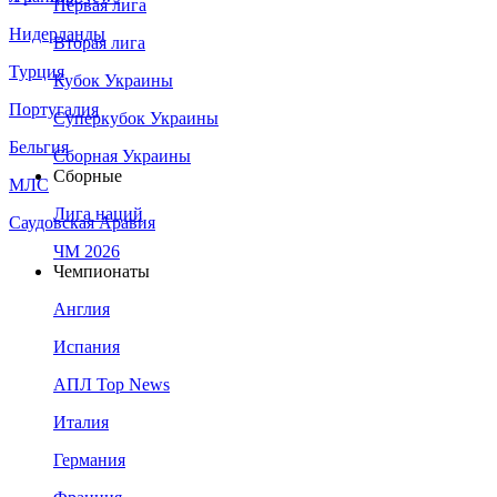
Первая лига
Нидерланды
Вторая лига
Турция
Кубок Украины
Португалия
Суперкубок Украины
Бельгия
Сборная Украины
Сборные
МЛС
Лига наций
Саудовская Аравия
ЧМ 2026
Чемпионаты
Англия
Испания
АПЛ Top News
Италия
Германия