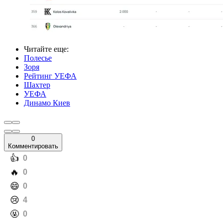
Читайте еще
:
Полесье
Зоря
Рейтинг УЕФА
Шахтер
УЕФА
Динамо Киев
0
Комментировать
️👍
0
️🔥
0
️😄
0
️😢
4
️🤬
0