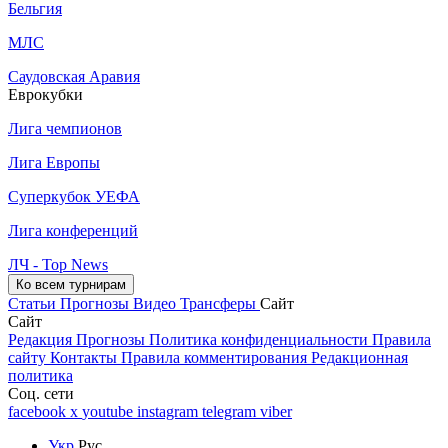
Бельгия
МЛС
Саудовская Аравия
Еврокубки
Лига чемпионов
Лига Европы
Суперкубок УЕФА
Лига конференций
ЛЧ - Top News
Ко всем турнирам
Статьи
Прогнозы
Видео
Трансферы
Сайт
Сайт
Редакция
Прогнозы
Политика конфиденциальности
Правила
сайту
Контакты
Правила комментирования
Редакционная
политика
Соц. сети
facebook
x
youtube
instagram
telegram
viber
Укр
Рус