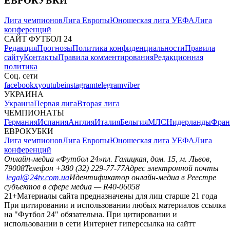
ЕВРОКУБКИ
Лига чемпионов
Лига Европы
Юношеская лига УЕФА
Лига
конференций
САЙТ ФУТБОЛ 24
Редакция
Прогнозы
Политика конфиденциальности
Правила
сайту
Контакты
Правила комментирования
Редакционная
политика
Соц. сети
facebook
x
youtube
instagram
telegram
viber
УКРАИНА
Украина
Первая лига
Вторая лига
ЧЕМПИОНАТЫ
Германия
Испания
Англия
Италия
Бельгия
МЛС
Нидерланды
Фран
ЕВРОКУБКИ
Лига чемпионов
Лига Европы
Юношеская лига УЕФА
Лига
конференций
Онлайн-медиа «Футбол 24»
пл. Галицкая, дом. 15, м. Львов,
79008
Телефон +380 (32) 229-77-77
Адрес электронной почты
legal@24tv.com.ua
Идентификатор онлайн-медиа в Реестре
субъектов в сфере медиа — R40-06058
21+
Материалы сайта предназначены для лиц старше 21 года
При цитировании и использовании любых материалов ссылка
на "Футбол 24" обязательна. При цитировании и
использовании в сети Интернет гиперссылка на сайтт