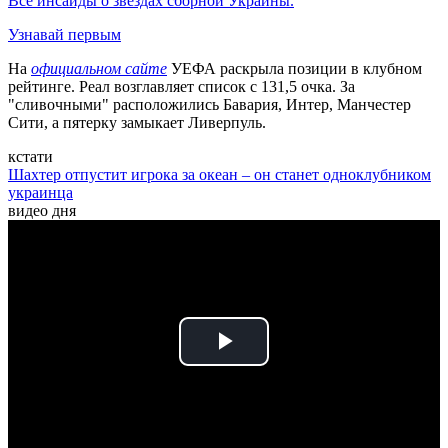
Все инсайды о звездах сборной Украины.
Узнавай первым
На
официальном сайте
УЕФА раскрыла позиции в клубном
рейтинге. Реал возглавляет список с 131,5 очка. За
"сливочными" расположились Бавария, Интер, Манчестер
Сити, а пятерку замыкает Ливерпуль.
кстати
Шахтер отпустит игрока за океан – он станет одноклубником
украинца
видео дня
Play
Video