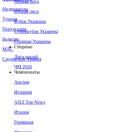
Первая лига
Нидерланды
Вторая лига
Турция
Кубок Украины
Португалия
Суперкубок Украины
Бельгия
Сборная Украины
Сборные
МЛС
Лига наций
Саудовская Аравия
ЧМ 2026
Чемпионаты
Англия
Испания
АПЛ Top News
Италия
Германия