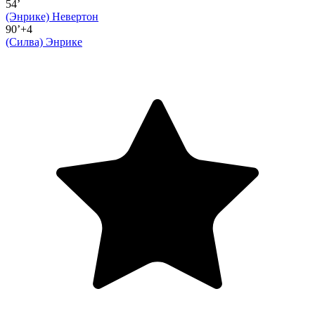
54’
(Энрике)
Невертон
90’+4
(Силва)
Энрике