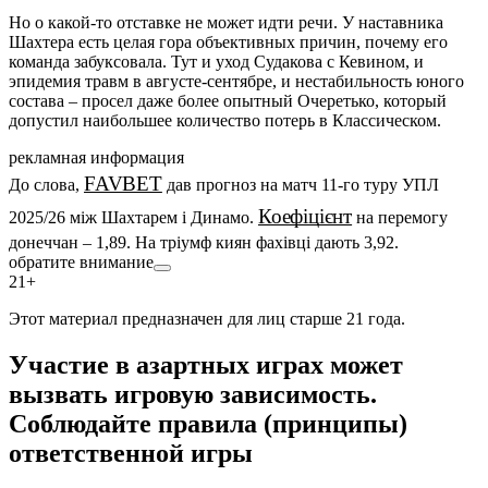
Но о какой-то отставке не может идти речи. У наставника
Шахтера есть целая гора объективных причин, почему его
команда забуксовала. Тут и уход Судакова с Кевином, и
эпидемия травм в августе-сентябре, и нестабильность юного
состава – просел даже более опытный Очеретько, который
допустил наибольшее количество потерь в Классическом.
рекламная информация
FAVBET
До слова,
дав прогноз на матч 11-го туру УПЛ
Коефіцієнт
2025/26 між Шахтарем і Динамо.
на перемогу
донеччан – 1,89. На тріумф киян фахівці дають 3,92.
обратите внимание
21+
Этот материал предназначен для лиц старше 21 года.
Участие в азартных играх может
вызвать игровую зависимость.
Соблюдайте правила (принципы)
ответственной игры