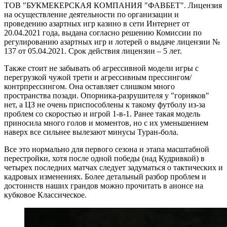
ТОВ "БУКМЕКЕРСКАЯ КОМПАНИЯ "ФАВБЕТ". Лицензия
на осуществление деятельности по организации и
проведению азартных игр казино в сети Интернет от
20.04.2021 года, выдана согласно решению Комиссии по
регулированию азартных игр и лотерей о выдаче лицензии №
137 от 05.04.2021. Срок действия лицензии – 5 лет.
Также стоит не забывать об агрессивной модели игры с
перегрузкой чужой трети и агрессивным прессингом/
контрпрессингом. Она оставляет слишком много
пространства позади. Опорника-разрушителя у "горняков"
нет, а ЦЗ не очень приспособлены к такому футболу из-за
проблем со скоростью и игрой 1-в-1. Ранее такая модель
приносила много голов и моментов, но с их уменьшением
наверх все сильнее вылезают минусы Туран-бола.
Все это нормально для первого сезона и этапа масштабной
перестройки, хотя после одной победы (над Кудривкой) в
четырех последних матчах следует задуматься о тактических и
кадровых изменениях. Более детальный разбор проблем и
достоинств наших грандов можно прочитать в анонсе на
кубковое Классическое.