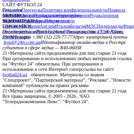
САЙТ ФУТБОЛ 24
Редакция
Соц. сети
Прогнозы
Политика конфиденциальности
Правила
сайту
facebook
УКРАИНА
Контакты
x
youtube
Правила комментирования
instagram
telegram
viber
Редакционная
политика
Украина
ЧЕМПИОНАТЫ
Первая лига
Структура собственности
Вторая лига
Германия
ЕВРОКУБКИ
Испания
Англия
Италия
Бельгия
МЛС
Нидерланды
Фран
Лига чемпионов
Онлайн-медиа «Футбол 24»
Лига Европы
пл. Галицкая, дом. 15, м. Львов,
Юношеская лига УЕФА
Лига
конференций
79008
Телефон +380 (32) 229-77-77
Адрес электронной почты
legal@24tv.com.ua
Идентификатор онлайн-медиа в Реестре
субъектов в сфере медиа — R40-06058
21+
Материалы сайта предназначены для лиц старше 21 года
При цитировании и использовании любых материалов ссылка
на "Футбол 24" обязательна. При цитировании и
использовании в сети Интернет гиперссылка на сайтт
football24.ua
обязательное. Материалы со знаком
"Спецпроект", "Партнерский материал", "Реклама", "Новости
компаний" публикуем на правах рекламы.
21+
Материалы сайта предназначены для лиц старше 21 года
Все права защищены. © 2005 -
2026
, ЧАО
"Телерадиокомпания Люкс". "Футбол 24".