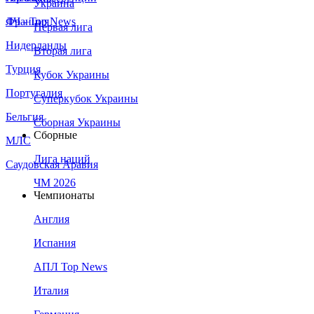
Украина
Франция
ЛЧ - Top News
Первая лига
Нидерланды
Вторая лига
Турция
Кубок Украины
Португалия
Суперкубок Украины
Бельгия
Сборная Украины
Сборные
МЛС
Лига наций
Саудовская Аравия
ЧМ 2026
Чемпионаты
Англия
Испания
АПЛ Top News
Италия