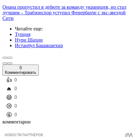
Онана пропустил в дебюте за команду украинцев, но стал
лучшим – Трабзонспор уступил Фенербахче с экс-звездой
Сити
Читайте еще
:
Турция
Нури Шахин
Истанбул Башакшехир
0
Комментировать
️👍
0
️🔥
0
️😄
0
️😢
0
️🤬
0
комментарии