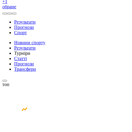
+
1
обране
Результати
Прогнози
Спорт
Новини спорту
Результати
Турніри
Статті
Прогнози
Трансфери
топ