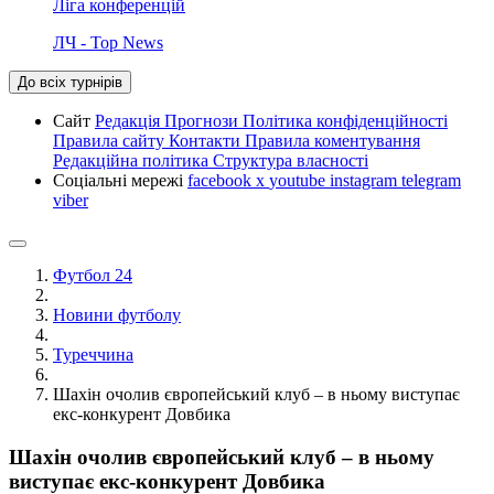
Ліга конференцій
ЛЧ - Top News
До всіх турнірів
Сайт
Редакція
Прогнози
Політика конфіденційності
Правила сайту
Контакти
Правила коментування
Редакційна політика
Структура власності
Соціальні мережі
facebook
x
youtube
instagram
telegram
viber
Футбол 24
Новини футболу
Туреччина
Шахін очолив європейський клуб – в ньому виступає
екс-конкурент Довбика
Шахін очолив європейський клуб – в ньому
виступає екс-конкурент Довбика