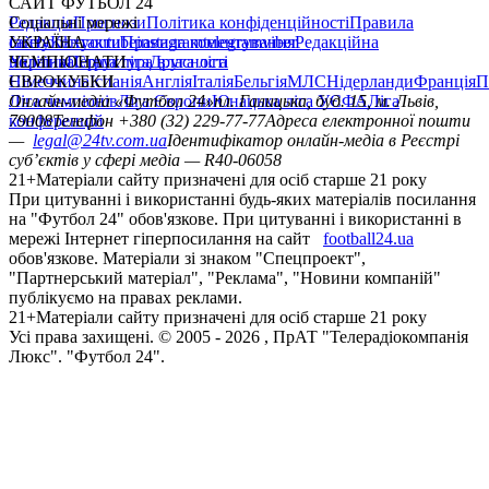
САЙТ ФУТБОЛ 24
Редакція
Соціальні мережі
Прогнози
Політика конфіденційності
Правила
сайту
facebook
УКРАЇНА
Контакти
x
youtube
Правила коментування
instagram
telegram
viber
Редакційна
політика
Україна
ЧЕМПІОНАТИ
Перша ліга
Структура власності
Друга ліга
Німеччина
ЄВРОКУБКИ
Іспанія
Англія
Італія
Бельгія
МЛС
Нідерланди
Франція
П
Ліга чемпіонів
Онлайн-медіа «Футбол 24»
Ліга Європи
Юнацька ліга УЄФА
пл. Галицька, буд. 15, м. Львів,
Ліга
конференцій
79008
Телефон +380 (32) 229-77-77
Адреса електронної пошти
—
legal@24tv.com.ua
Ідентифікатор онлайн-медіа в Реєстрі
суб’єктів у сфері медіа — R40-06058
21+
Матеріали сайту призначені для осіб старше 21 року
При цитуванні і використанні будь-яких матеріалів посилання
на "Футбол 24" обов'язкове. При цитуванні і використанні в
мережі Інтернет гіперпосилання на сайт
football24.ua
обов'язкове. Матеріали зі знаком "Спецпроект",
"Партнерський матеріал", "Реклама", "Новини компаній"
публікуємо на правах реклами.
21+
Матеріали сайту призначені для осіб старше 21 року
Усi права захищенi. © 2005 -
2026
, ПрАТ "Телерадіокомпанія
Люкс". "Футбол 24".