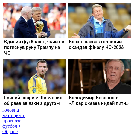
головна
матч-центр
прогнози
футбол +
Обране