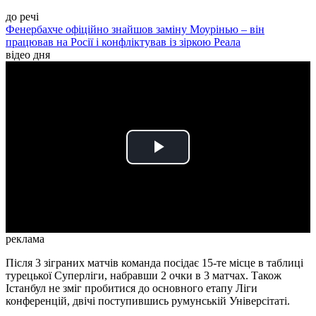
до речі
Фенербахче офіційно знайшов заміну Моурінью – він
працював на Росії і конфліктував із зіркою Реала
відео дня
Play
Video
реклама
Після 3 зіграних матчів команда посідає 15-те місце в таблиці
турецької Суперліги, набравши 2 очки в 3 матчах. Також
Істанбул не зміг пробитися до основного етапу Ліги
конференцій, двічі поступившись румунській Універсітаті.