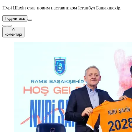
Нурі Шахін став новим наставником Істанбул Башакшехір.
Поділитись
0
коментарі