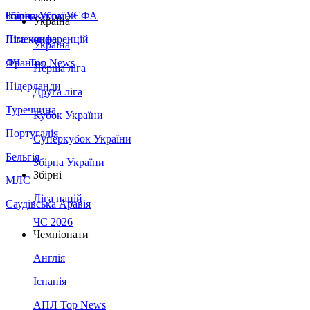
Збірна України
Італія
Суперкубок УЄФА
Україна
Німеччина
Ліга конференцій
Україна
Франція
ЛЧ - Top News
Перша ліга
Нідерланди
Друга ліга
Туреччина
Кубок України
Португалія
Суперкубок України
Бельгія
Збірна України
Збірні
МЛС
Ліга націй
Саудівська Аравія
ЧС 2026
Чемпіонати
Англія
Іспанія
АПЛ Top News