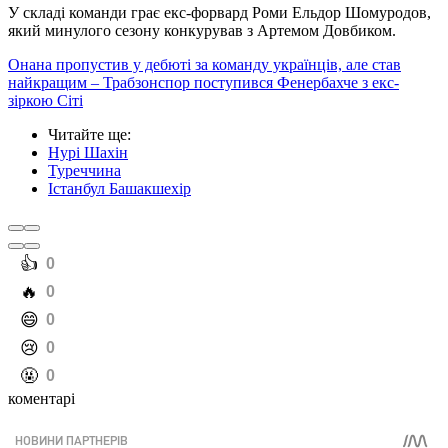
У складі команди грає екс-форвард Роми Ельдор Шомуродов,
який минулого сезону конкурував з Артемом Довбиком.
Онана пропустив у дебюті за команду українців, але став
найкращим – Трабзонспор поступився Фенербахче з екс-
зіркою Сіті
Читайте ще
:
Нурі Шахін
Туреччина
Істанбул Башакшехір
️👍
0
️🔥
0
️😄
0
️😢
0
️🤬
0
коментарі