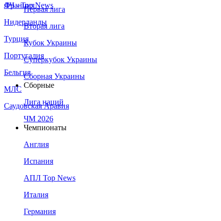
Франция
ЛЧ - Top News
Первая лига
Нидерланды
Вторая лига
Турция
Кубок Украины
Португалия
Суперкубок Украины
Бельгия
Сборная Украины
Сборные
МЛС
Лига наций
Саудовская Аравия
ЧМ 2026
Чемпионаты
Англия
Испания
АПЛ Top News
Италия
Германия