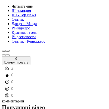
Читайте еще
:
Шотландия
ЛЧ - Top News
Селтик
Даидзен Маэда
Рейнджерс
Красивые голы
Видеоновости
Селтик - Рейнджерс
0
Комментировать
️👍
2
️🔥
0
️😄
0
️😢
0
️🤬
0
комментарии