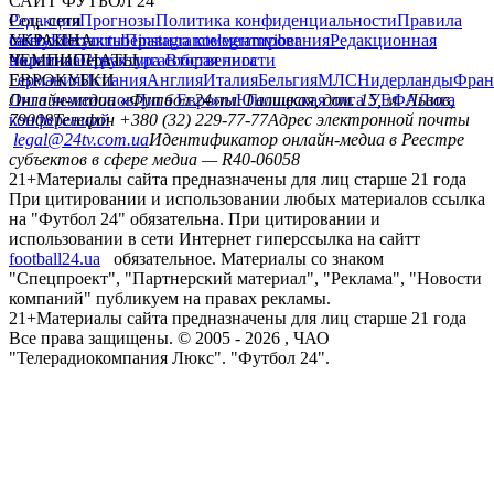
САЙТ ФУТБОЛ 24
Редакция
Соц. сети
Прогнозы
Политика конфиденциальности
Правила
сайту
facebook
УКРАИНА
Контакты
x
youtube
Правила комментирования
instagram
telegram
viber
Редакционная
политика
Украина
ЧЕМПИОНАТЫ
Первая лига
Структура собственности
Вторая лига
Германия
ЕВРОКУБКИ
Испания
Англия
Италия
Бельгия
МЛС
Нидерланды
Фран
Лига чемпионов
Онлайн-медиа «Футбол 24»
Лига Европы
пл. Галицкая, дом. 15, м. Львов,
Юношеская лига УЕФА
Лига
конференций
79008
Телефон +380 (32) 229-77-77
Адрес электронной почты
legal@24tv.com.ua
Идентификатор онлайн-медиа в Реестре
субъектов в сфере медиа — R40-06058
21+
Материалы сайта предназначены для лиц старше 21 года
При цитировании и использовании любых материалов ссылка
на "Футбол 24" обязательна. При цитировании и
использовании в сети Интернет гиперссылка на сайтт
football24.ua
обязательное. Материалы со знаком
"Спецпроект", "Партнерский материал", "Реклама", "Новости
компаний" публикуем на правах рекламы.
21+
Материалы сайта предназначены для лиц старше 21 года
Все права защищены. © 2005 -
2026
, ЧАО
"Телерадиокомпания Люкс". "Футбол 24".