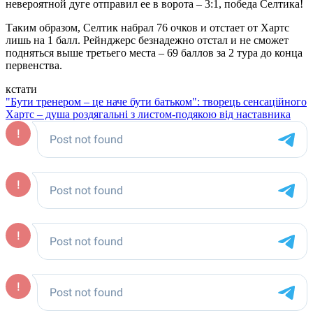
невероятной дуге отправил ее в ворота – 3:1, победа Селтика!
Таким образом, Селтик набрал 76 очков и отстает от Хартс
лишь на 1 балл. Рейнджерс безнадежно отстал и не сможет
подняться выше третьего места – 69 баллов за 2 тура до конца
первенства.
кстати
"Бути тренером – це наче бути батьком": творець сенсаційного
Хартс – душа роздягальні з листом-подякою від наставника