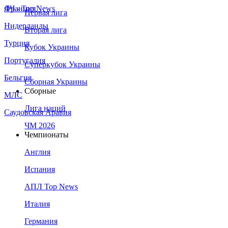
Франция
ЛЧ - Top News
Первая лига
Нидерланды
Вторая лига
Турция
Кубок Украины
Португалия
Суперкубок Украины
Бельгия
Сборная Украины
Сборные
МЛС
Лига наций
Саудовская Аравия
ЧМ 2026
Чемпионаты
Англия
Испания
АПЛ Top News
Италия
Германия