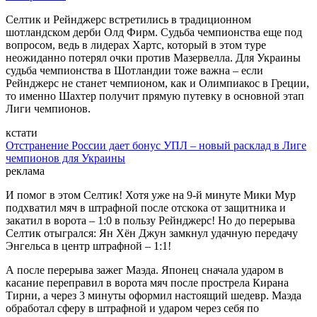
Селтик и Рейнджерс встретились в традиционном
шотландском дерби Олд Фирм. Судьба чемпионства еще под
вопросом, ведь в лидерах Хартс, который в этом туре
неожиданно потерял очки против Мазервелла. Для Украины
судьба чемпионства в Шотландии тоже важна – если
Рейнджерс не станет чемпионом, как и Олимпиакос в Греции,
то именно Шахтер получит прямую путевку в основной этап
Лиги чемпионов.
кстати
Отстранение России дает бонус УПЛ – новый расклад в Лиге
чемпионов для Украины
реклама
И помог в этом Селтик! Хотя уже на 9-й минуте Мики Мур
подхватил мяч в штрафной после отскока от защитника и
закатил в ворота – 1:0 в пользу Рейнджерс! Но до перерыва
Селтик отыгрался: Ян Хён Джун замкнул удачную передачу
Энгельса в центр штрафной – 1:1!
А после перерыва зажег Маэда. Японец сначала ударом в
касание переправил в ворота мяч после прострела Кирана
Тирни, а через 3 минуты оформил настоящий шедевр. Маэда
обработал сферу в штрафной и ударом через себя по