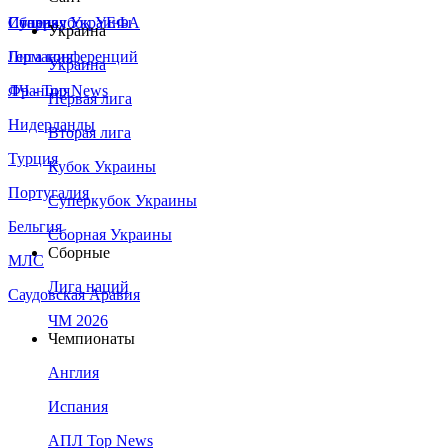
Сборная Украины
Италия
Суперкубок УЕФА
Украина
Германия
Лига конференций
Украина
Франция
ЛЧ - Top News
Первая лига
Нидерланды
Вторая лига
Турция
Кубок Украины
Португалия
Суперкубок Украины
Бельгия
Сборная Украины
Сборные
МЛС
Лига наций
Саудовская Аравия
ЧМ 2026
Чемпионаты
Англия
Испания
АПЛ Top News