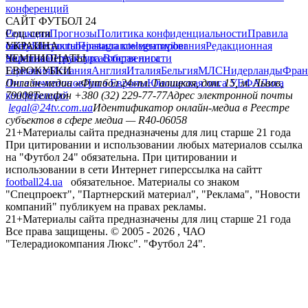
конференций
САЙТ ФУТБОЛ 24
Редакция
Соц. сети
Прогнозы
Политика конфиденциальности
Правила
сайту
facebook
УКРАИНА
Контакты
x
youtube
Правила комментирования
instagram
telegram
viber
Редакционная
политика
Украина
ЧЕМПИОНАТЫ
Первая лига
Структура собственности
Вторая лига
Германия
ЕВРОКУБКИ
Испания
Англия
Италия
Бельгия
МЛС
Нидерланды
Фран
Лига чемпионов
Онлайн-медиа «Футбол 24»
Лига Европы
пл. Галицкая, дом. 15, м. Львов,
Юношеская лига УЕФА
Лига
конференций
79008
Телефон +380 (32) 229-77-77
Адрес электронной почты
legal@24tv.com.ua
Идентификатор онлайн-медиа в Реестре
субъектов в сфере медиа — R40-06058
21+
Материалы сайта предназначены для лиц старше 21 года
При цитировании и использовании любых материалов ссылка
на "Футбол 24" обязательна. При цитировании и
использовании в сети Интернет гиперссылка на сайтт
football24.ua
обязательное. Материалы со знаком
"Спецпроект", "Партнерский материал", "Реклама", "Новости
компаний" публикуем на правах рекламы.
21+
Материалы сайта предназначены для лиц старше 21 года
Все права защищены. © 2005 -
2026
, ЧАО
"Телерадиокомпания Люкс". "Футбол 24".