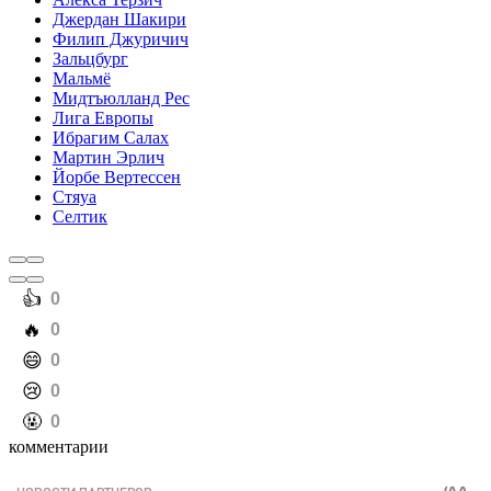
Джердан Шакири
Филип Джуричич
Зальцбург
Мальмё
Мидтъюлланд Рес
Лига Европы
Ибрагим Салах
Мартин Эрлич
Йорбе Вертессен
Стяуа
Селтик
️👍
0
️🔥
0
️😄
0
️😢
0
️🤬
0
комментарии