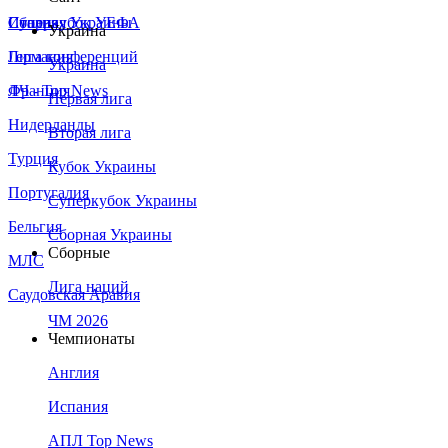
Сборная Украины
Италия
Суперкубок УЕФА
Украина
Германия
Лига конференций
Украина
Франция
ЛЧ - Top News
Первая лига
Нидерланды
Вторая лига
Турция
Кубок Украины
Португалия
Суперкубок Украины
Бельгия
Сборная Украины
Сборные
МЛС
Лига наций
Саудовская Аравия
ЧМ 2026
Чемпионаты
Англия
Испания
АПЛ Top News