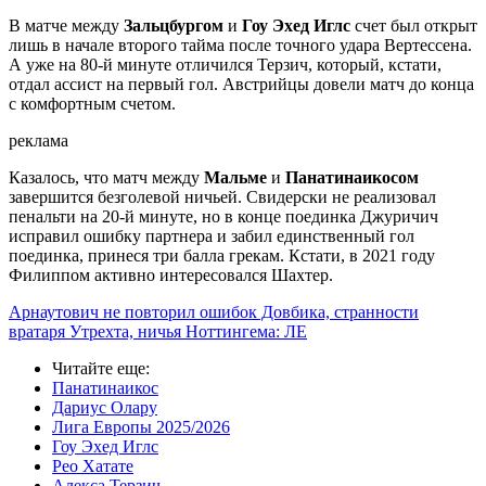
В матче между
Зальцбургом
и
Гоу Эхед Иглс
счет был открыт
лишь в начале второго тайма после точного удара Вертессена.
А уже на 80-й минуте отличился Терзич, который, кстати,
отдал ассист на первый гол. Австрийцы довели матч до конца
с комфортным счетом.
реклама
Казалось, что матч между
Мальме
и
Панатинаикосом
завершится безголевой ничьей. Свидерски не реализовал
пенальти на 20-й минуте, но в конце поединка Джуричич
исправил ошибку партнера и забил единственный гол
поединка, принеся три балла грекам. Кстати, в 2021 году
Филиппом активно интересовался Шахтер.
Арнаутович не повторил ошибок Довбика, странности
вратаря Утрехта, ничья Ноттингема: ЛЕ
Читайте еще
:
Панатинаикос
Дариус Олару
Лига Европы 2025/2026
Гоу Эхед Иглс
Рео Хатате
Алекса Терзич