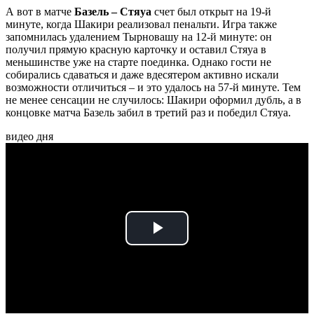
А вот в матче
Базель – Стяуа
счет был открыт на 19-й
минуте, когда Шакири реализовал пенальти. Игра также
запомнилась удалением Тырновашу на 12-й минуте: он
получил прямую красную карточку и оставил Стяуа в
меньшинстве уже на старте поединка. Однако гости не
собирались сдаваться и даже вдесятером активно искали
возможности отличиться – и это удалось на 57-й минуте. Тем
не менее сенсации не случилось: Шакири оформил дубль, а в
концовке матча Базель забил в третий раз и победил Стяуа.
видео дня
Play
Video