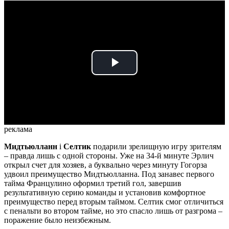
Play
Video
реклама
Мидтьюлланн
і
Селтик
подарили зрелищную игру зрителям
– правда лишь с одной стороны. Уже на 34-й минуте Эрлич
открыл счет для хозяев, а буквально через минуту Гогорза
удвоил преимущество Мидтьюлланна. Под занавес первого
тайма Францулино оформил третий гол, завершив
результативную серию команды и установив комфортное
преимущество перед вторым таймом. Селтик смог отличиться
с пенальти во втором тайме, но это спасло лишь от разгрома –
поражение было неизбежным.