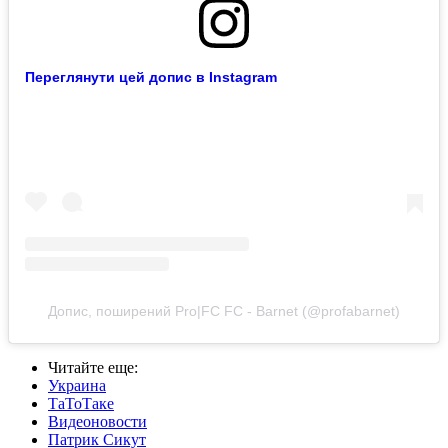
Переглянути цей допис в Instagram
Допис, поширений Pro|FC FC - Barnet (@profabarnet)
Читайте еще
:
Украина
ТаТоТаке
Видеоновости
Патрик Сикут