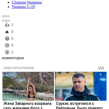
Сборная Украины
Украина U-19
️👍
1
️🔥
0
️😄
0
️😢
0
️🤬
1
комментарии