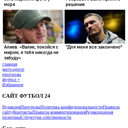
главная
матч-центр
прогнозы
футбол +
Избранное
САЙТ ФУТБОЛ 24
Редакция
Прогнозы
Политика конфиденциальности
Правила
сайту
Контакты
Правила комментирования
Редакционная
политика
Структура собственности