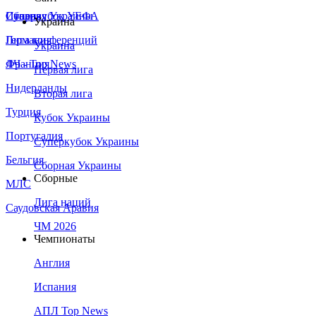
Сборная Украины
Италия
Суперкубок УЕФА
Украина
Германия
Лига конференций
Украина
Франция
ЛЧ - Top News
Первая лига
Нидерланды
Вторая лига
Турция
Кубок Украины
Португалия
Суперкубок Украины
Бельгия
Сборная Украины
Сборные
МЛС
Лига наций
Саудовская Аравия
ЧМ 2026
Чемпионаты
Англия
Испания
АПЛ Top News