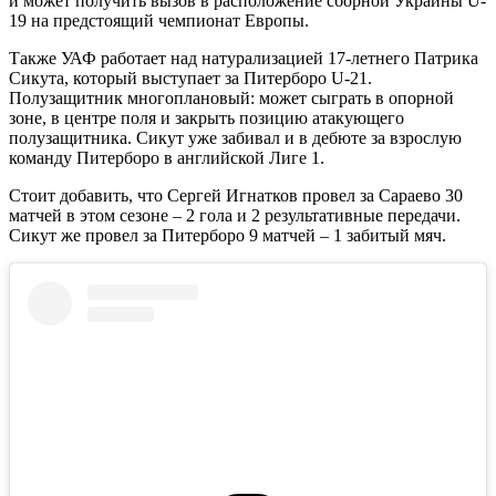
и может получить вызов в расположение сборной Украины U-
19 на предстоящий чемпионат Европы.
Также УАФ работает над натурализацией 17-летнего Патрика
Сикута, который выступает за Питерборо U-21.
Полузащитник многоплановый: может сыграть в опорной
зоне, в центре поля и закрыть позицию атакующего
полузащитника. Сикут уже забивал и в дебюте за взрослую
команду Питерборо в английской Лиге 1.
Стоит добавить, что Сергей Игнатков провел за Сараево 30
матчей в этом сезоне – 2 гола и 2 результативные передачи.
Сикут же провел за Питерборо 9 матчей – 1 забитый мяч.