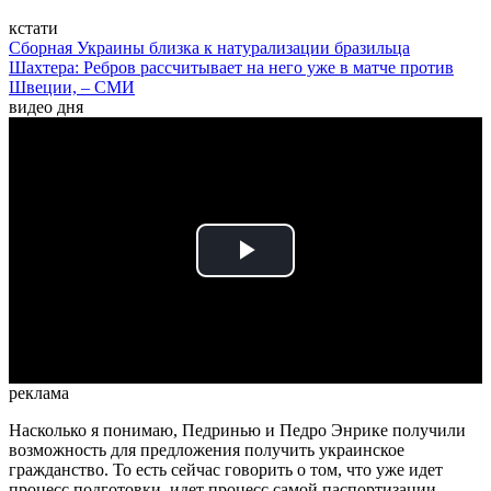
кстати
Сборная Украины близка к натурализации бразильца
Шахтера: Ребров рассчитывает на него уже в матче против
Швеции, – СМИ
видео дня
Play
Video
реклама
Насколько я понимаю, Педринью и Педро Энрике получили
возможность для предложения получить украинское
гражданство. То есть сейчас говорить о том, что уже идет
процесс подготовки, идет процесс самой паспортизации,