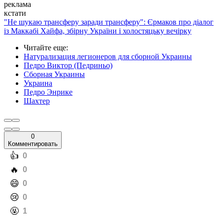
реклама
кстати
"Не шукаю трансферу заради трансферу": Єрмаков про діалог
із Маккабі Хайфа, збірну України і холостяцьку вечірку
Читайте еще
:
Натурализация легионеров для сборной Украины
Педро Виктор (Педриньо)
Сборная Украины
Украина
Педро Энрике
Шахтер
0
Комментировать
️👍
0
️🔥
0
️😄
0
️😢
0
️🤬
1