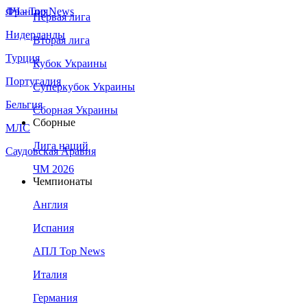
Франция
ЛЧ - Top News
Первая лига
Нидерланды
Вторая лига
Турция
Кубок Украины
Португалия
Суперкубок Украины
Бельгия
Сборная Украины
Сборные
МЛС
Лига наций
Саудовская Аравия
ЧМ 2026
Чемпионаты
Англия
Испания
АПЛ Top News
Италия
Германия