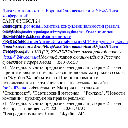
Лига чемпионов
Лига Европы
Юношеская лига УЕФА
Лига
конференций
САЙТ ФУТБОЛ 24
Редакция
Соц. сети
Прогнозы
Политика конфиденциальности
Правила
сайту
facebook
УКРАИНА
Контакты
x
youtube
Правила комментирования
instagram
telegram
viber
Редакционная
политика
Украина
ЧЕМПИОНАТЫ
Первая лига
Структура собственности
Вторая лига
Германия
ЕВРОКУБКИ
Испания
Англия
Италия
Бельгия
МЛС
Нидерланды
Фран
Лига чемпионов
Онлайн-медиа «Футбол 24»
Лига Европы
пл. Галицкая, дом. 15, м. Львов,
Юношеская лига УЕФА
Лига
конференций
79008
Телефон +380 (32) 229-77-77
Адрес электронной почты
legal@24tv.com.ua
Идентификатор онлайн-медиа в Реестре
субъектов в сфере медиа — R40-06058
21+
Материалы сайта предназначены для лиц старше 21 года
При цитировании и использовании любых материалов ссылка
на "Футбол 24" обязательна. При цитировании и
использовании в сети Интернет гиперссылка на сайтт
football24.ua
обязательное. Материалы со знаком
"Спецпроект", "Партнерский материал", "Реклама", "Новости
компаний" публикуем на правах рекламы.
21+
Материалы сайта предназначены для лиц старше 21 года
Все права защищены. © 2005 -
2026
, ЧАО
"Телерадиокомпания Люкс". "Футбол 24".