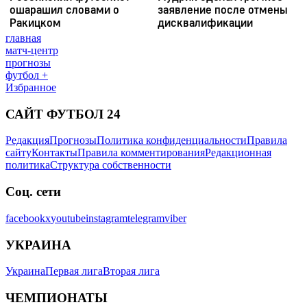
главная
матч-центр
прогнозы
футбол +
Избранное
САЙТ ФУТБОЛ 24
Редакция
Прогнозы
Политика конфиденциальности
Правила
сайту
Контакты
Правила комментирования
Редакционная
политика
Структура собственности
Соц. сети
facebook
x
youtube
instagram
telegram
viber
УКРАИНА
Украина
Первая лига
Вторая лига
ЧЕМПИОНАТЫ