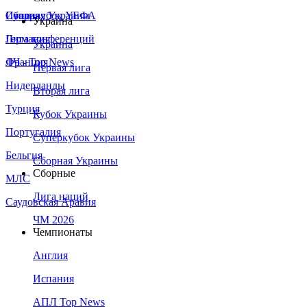
Сборная Украины
Италия
Суперкубок УЕФА
Украина
Германия
Лига конференций
Украина
Франция
ЛЧ - Top News
Первая лига
Нидерланды
Вторая лига
Турция
Кубок Украины
Португалия
Суперкубок Украины
Бельгия
Сборная Украины
Сборные
МЛС
Лига наций
Саудовская Аравия
ЧМ 2026
Чемпионаты
Англия
Испания
АПЛ Top News