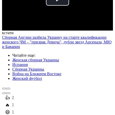
Play
Video
кстати
Сборная Англии разбила Украину на старте квалификации
женского ЧМ – "призрак Девича", дубли звезд Арсенала, МЮ
и Баварии
Читайте еще
:
Женская сборная Украины
Испания
Сборная Украины
Война на Ближнем Востоке
Женский футбол
️👍
2
️🔥
1
️😄
1