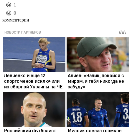
️😢
1
️🤬
0
комментарии