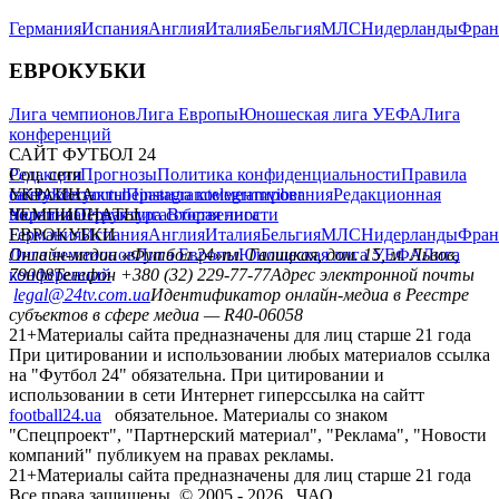
Германия
Испания
Англия
Италия
Бельгия
МЛС
Нидерланды
Фран
ЕВРОКУБКИ
Лига чемпионов
Лига Европы
Юношеская лига УЕФА
Лига
конференций
САЙТ ФУТБОЛ 24
Редакция
Соц. сети
Прогнозы
Политика конфиденциальности
Правила
сайту
facebook
УКРАИНА
Контакты
x
youtube
Правила комментирования
instagram
telegram
viber
Редакционная
политика
Украина
ЧЕМПИОНАТЫ
Первая лига
Структура собственности
Вторая лига
Германия
ЕВРОКУБКИ
Испания
Англия
Италия
Бельгия
МЛС
Нидерланды
Фран
Лига чемпионов
Онлайн-медиа «Футбол 24»
Лига Европы
пл. Галицкая, дом. 15, м. Львов,
Юношеская лига УЕФА
Лига
конференций
79008
Телефон +380 (32) 229-77-77
Адрес электронной почты
legal@24tv.com.ua
Идентификатор онлайн-медиа в Реестре
субъектов в сфере медиа — R40-06058
21+
Материалы сайта предназначены для лиц старше 21 года
При цитировании и использовании любых материалов ссылка
на "Футбол 24" обязательна. При цитировании и
использовании в сети Интернет гиперссылка на сайтт
football24.ua
обязательное. Материалы со знаком
"Спецпроект", "Партнерский материал", "Реклама", "Новости
компаний" публикуем на правах рекламы.
21+
Материалы сайта предназначены для лиц старше 21 года
Все права защищены. © 2005 -
2026
, ЧАО