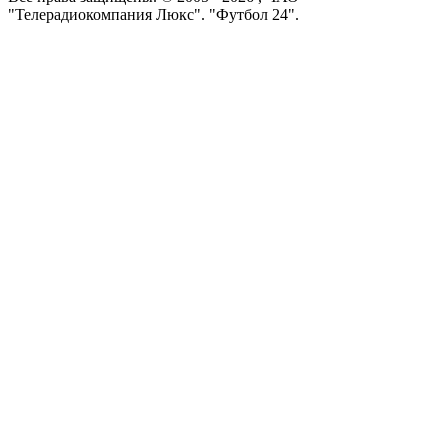
"Телерадиокомпания Люкс". "Футбол 24".