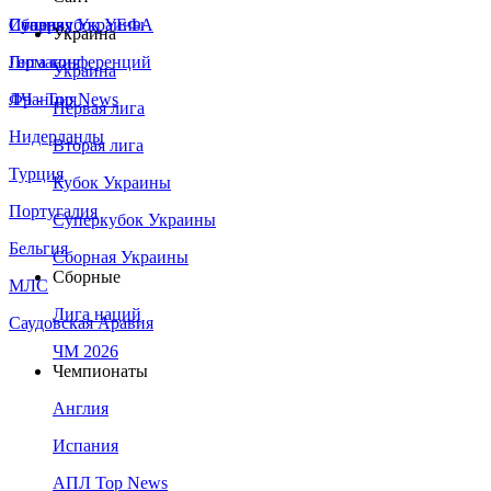
Сборная Украины
Италия
Суперкубок УЕФА
Украина
Германия
Лига конференций
Украина
Франция
ЛЧ - Top News
Первая лига
Нидерланды
Вторая лига
Турция
Кубок Украины
Португалия
Суперкубок Украины
Бельгия
Сборная Украины
Сборные
МЛС
Лига наций
Саудовская Аравия
ЧМ 2026
Чемпионаты
Англия
Испания
АПЛ Top News