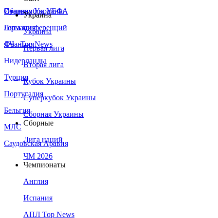
Сборная Украины
Италия
Суперкубок УЕФА
Украина
Германия
Лига конференций
Украина
Франция
ЛЧ - Top News
Первая лига
Нидерланды
Вторая лига
Турция
Кубок Украины
Португалия
Суперкубок Украины
Бельгия
Сборная Украины
Сборные
МЛС
Лига наций
Саудовская Аравия
ЧМ 2026
Чемпионаты
Англия
Испания
АПЛ Top News