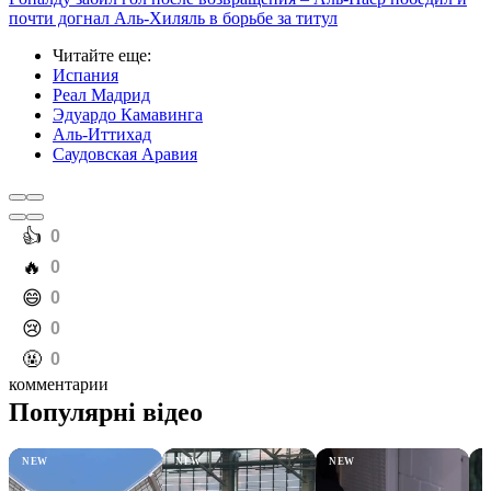
почти догнал Аль-Хиляль в борьбе за титул
Читайте еще
:
Испания
Реал Мадрид
Эдуардо Камавинга
Аль-Иттихад
Саудовская Аравия
️👍
0
️🔥
0
️😄
0
️😢
0
️🤬
0
комментарии