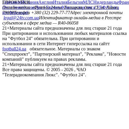
Германия
ЕВРОКУБКИ
Испания
Англия
Италия
Бельгия
МЛС
Нидерланды
Фран
Лига чемпионов
Онлайн-медиа «Футбол 24»
Лига Европы
пл. Галицкая, дом. 15, м. Львов,
Юношеская лига УЕФА
Лига
конференций
79008
Телефон +380 (32) 229-77-77
Адрес электронной почты
legal@24tv.com.ua
Идентификатор онлайн-медиа в Реестре
субъектов в сфере медиа — R40-06058
21+
Материалы сайта предназначены для лиц старше 21 года
При цитировании и использовании любых материалов ссылка
на "Футбол 24" обязательна. При цитировании и
использовании в сети Интернет гиперссылка на сайтт
football24.ua
обязательное. Материалы со знаком
"Спецпроект", "Партнерский материал", "Реклама", "Новости
компаний" публикуем на правах рекламы.
21+
Материалы сайта предназначены для лиц старше 21 года
Все права защищены. © 2005 -
2026
, ЧАО
"Телерадиокомпания Люкс". "Футбол 24".