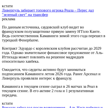
кстати
Ливерпуль забирает топового игрока Реала – Перес дал
"зеленый свет" на трансфер
реклама
По данным источника, саудовский клуб видит во
французском полузащитнике прямую замену Н'Голо Канте.
Ведь соотечественник Камавинги зимой этого года перешел в
турецкий Фенербахче.
Контракт Эдуардо с королевским клубом рассчитан до 2029
года. Однако значительное финансовое предложение от Аль-
Иттихада может повлиять на решение мадридцев
относительно хавбека.
Ожидается, что саудиты активно будут заниматься
подписанием Камавинги летом 2026 года. Ранее Арсенал и
Ливерпуль проявляли интерес к французу.
Камавинга в текущем сезоне сыграл в 26 матчах за Реал в
текущем сезоне. В его активе 2 гола и 1 результативная
передача.
кстати
Роналду забил гол после возвращения – Аль-Наср победил и