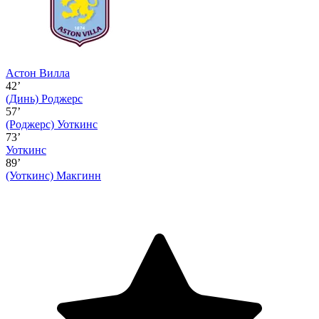
Астон Вилла
42’
(Динь)
Роджерс
57’
(Роджерс)
Уоткинс
73’
Уоткинс
89’
(Уоткинс)
Макгинн