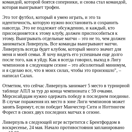
командой, которой боятся соперники, и снова стал командой,
которая выигрывает трофеи.
Это тот футбол, который я умею играть, и это та
идентичность, которую нужно восстановить и сохранить
навсегда. Это не подлежит обсуждению, и каждый, кто
присоединяется к этому клубу, должен приспособиться к
этому. Выигрывать отдельные матчи – это не то, чем должен
заниматься Ливерпуль. Все команды выигрывают матчи.
Ливерпуль всегда будет клубом, который много значит для
меня и моей семьи. Я хочу видеть его успешным еще долго
после того, как я уйду. Как я всегда говорил, выход в Лигу
чемпионов в следующем сезоне – это абсолютный минимум,
и я сделаю все, что в моих силах, чтобы это произошло", –
написал Салах.
Отметим, что сейчас Ливерпуль занимает 5 место в турнирной
таблице АПЛ за тур до конца чемпионата с 59 очками.
Мерсисайдцам нужно одержать победу в последнем поединке.
В случае поражения их место в зоне Лиги чемпионов может
занять Борнмут, если победит Манчестер Сити и Ноттингем
Форест в своих двух последних матчах в сезоне.
Ливерпуль в следующей игре встретится с Брентфордом в
воскресенье, 24 мая. Начало противостояния запланировано