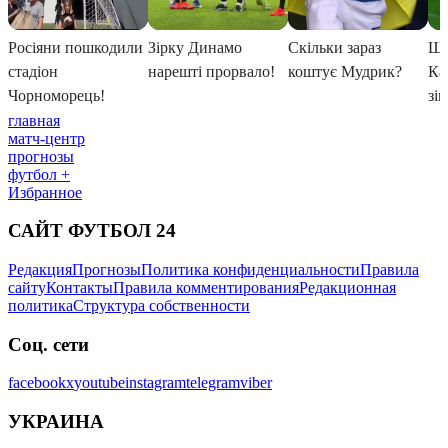
главная
матч-центр
прогнозы
футбол +
Избранное
САЙТ ФУТБОЛ 24
Редакция
Прогнозы
Политика конфиденциальности
Правила
сайту
Контакты
Правила комментирования
Редакционная
политика
Структура собственности
Соц. сети
facebook
x
youtube
instagram
telegram
viber
УКРАИНА