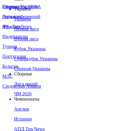
Сборная Украины
Италия
Суперкубок УЕФА
Украина
Германия
Лига конференций
Украина
Франция
ЛЧ - Top News
Первая лига
Нидерланды
Вторая лига
Турция
Кубок Украины
Португалия
Суперкубок Украины
Бельгия
Сборная Украины
Сборные
МЛС
Лига наций
Саудовская Аравия
ЧМ 2026
Чемпионаты
Англия
Испания
АПЛ Top News