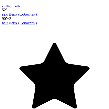
Ливерпуль
52’
ван Дейк
(Собослай)
90’+2
ван Дейк
(Собослай)