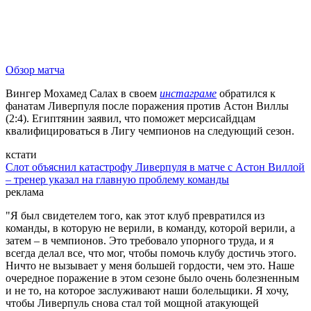
Обзор матча
Вингер Мохамед Салах в своем
инстаграме
обратился к
фанатам Ливерпуля после поражения против Астон Виллы
(2:4). Египтянин заявил, что поможет мерсисайдцам
квалифицироваться в Лигу чемпионов на следующий сезон.
кстати
Слот объяснил катастрофу Ливерпуля в матче с Астон Виллой
– тренер указал на главную проблему команды
реклама
"Я был свидетелем того, как этот клуб превратился из
команды, в которую не верили, в команду, которой верили, а
затем – в чемпионов. Это требовало упорного труда, и я
всегда делал все, что мог, чтобы помочь клубу достичь этого.
Ничто не вызывает у меня большей гордости, чем это. Наше
очередное поражение в этом сезоне было очень болезненным
и не то, на которое заслуживают наши болельщики. Я хочу,
чтобы Ливерпуль снова стал той мощной атакующей