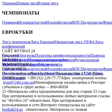
Украина
Первая лига
Вторая лига
ЧЕМПИОНАТЫ
Германия
Испания
Англия
Италия
Бельгия
МЛС
Нидерланды
Фран
ЕВРОКУБКИ
Лига чемпионов
Лига Европы
Юношеская лига УЕФА
Лига
конференций
САЙТ ФУТБОЛ 24
Редакция
Соц. сети
Прогнозы
Политика конфиденциальности
Правила
сайту
facebook
УКРАИНА
Контакты
x
youtube
Правила комментирования
instagram
telegram
viber
Редакционная
политика
Украина
ЧЕМПИОНАТЫ
Первая лига
Структура собственности
Вторая лига
Германия
ЕВРОКУБКИ
Испания
Англия
Италия
Бельгия
МЛС
Нидерланды
Фран
Лига чемпионов
Онлайн-медиа «Футбол 24»
Лига Европы
пл. Галицкая, дом. 15, м. Львов,
Юношеская лига УЕФА
Лига
конференций
79008
Телефон +380 (32) 229-77-77
Адрес электронной почты
legal@24tv.com.ua
Идентификатор онлайн-медиа в Реестре
субъектов в сфере медиа — R40-06058
21+
Материалы сайта предназначены для лиц старше 21 года
При цитировании и использовании любых материалов ссылка
на "Футбол 24" обязательна. При цитировании и
использовании в сети Интернет гиперссылка на сайтт
football24.ua
обязательное. Материалы со знаком