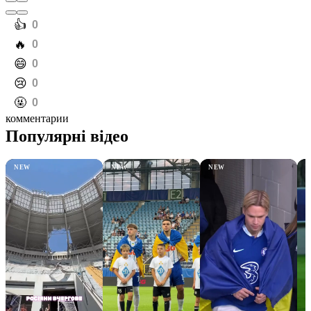
️👍
0
️🔥
0
️😄
0
️😢
0
️🤬
0
комментарии