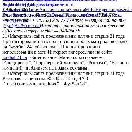
политика
Украина
ЧЕМПИОНАТЫ
Первая лига
Структура собственности
Вторая лига
Германия
ЕВРОКУБКИ
Испания
Англия
Италия
Бельгия
МЛС
Нидерланды
Фран
Лига чемпионов
Онлайн-медиа «Футбол 24»
Лига Европы
пл. Галицкая, дом. 15, м. Львов,
Юношеская лига УЕФА
Лига
конференций
79008
Телефон +380 (32) 229-77-77
Адрес электронной почты
legal@24tv.com.ua
Идентификатор онлайн-медиа в Реестре
субъектов в сфере медиа — R40-06058
21+
Материалы сайта предназначены для лиц старше 21 года
При цитировании и использовании любых материалов ссылка
на "Футбол 24" обязательна. При цитировании и
использовании в сети Интернет гиперссылка на сайтт
football24.ua
обязательное. Материалы со знаком
"Спецпроект", "Партнерский материал", "Реклама", "Новости
компаний" публикуем на правах рекламы.
21+
Материалы сайта предназначены для лиц старше 21 года
Все права защищены. © 2005 -
2026
, ЧАО
"Телерадиокомпания Люкс". "Футбол 24".