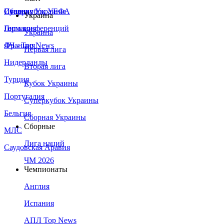
Сборная Украины
Италия
Суперкубок УЕФА
Украина
Германия
Лига конференций
Украина
Франция
ЛЧ - Top News
Первая лига
Нидерланды
Вторая лига
Турция
Кубок Украины
Португалия
Суперкубок Украины
Бельгия
Сборная Украины
Сборные
МЛС
Лига наций
Саудовская Аравия
ЧМ 2026
Чемпионаты
Англия
Испания
АПЛ Top News