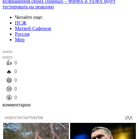
возвращения своих сборных – ФИФА и УЕФА будут
тестировать на реакцию
Читайте еще
:
ПСЖ
Матвей Сафонов
Россия
Мир
️👍
0
️🔥
0
️😄
0
️😢
0
️🤬
0
комментарии