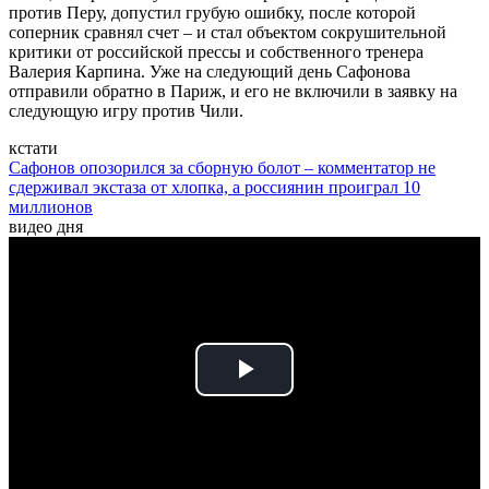
против Перу, допустил грубую ошибку, после которой
соперник сравнял счет – и стал объектом сокрушительной
критики от российской прессы и собственного тренера
Валерия Карпина. Уже на следующий день Сафонова
отправили обратно в Париж, и его не включили в заявку на
следующую игру против Чили.
кстати
Сафонов опозорился за сборную болот – комментатор не
сдерживал экстаза от хлопка, а россиянин проиграл 10
миллионов
видео дня
Play
Video