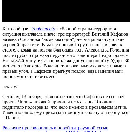
Video
Как сообщает
Footmercato
в сборной страны-террориста
ситуация выглядела иначе: тренер вратарей Виталий Кафанов
называл Сафонова "номером один", несмотря на отсутствие
игровой практики. В матче против Перу он снова вышел в
старте, а команда повела благодаря голу Александра Головина
после грубого промаха перуанского голкипера Педро Гальесе.
Но на 82-й минуте Сафонов также допустил ошибку. Удар с 30
метров от Алексиса Валери стал роковым: мяч летел прямо в
правый угол, а Сафонов прыгнул поздно, едва зацепил мяч,
но не смог остановить его.
реклама
Сегодня, 13 ноября, стало известно, что Сафонов не сыграет
против Чили – никакой причины не указано. Это лишь
подпитало подозрения, что дело именно в провальном матче.
Известно одно: ему приказали покинуть сборную и вернуться
в Париж.
Россияне проговорились о новой хитроумной схеме