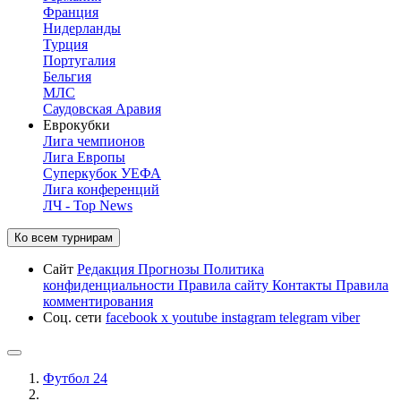
Франция
Нидерланды
Турция
Португалия
Бельгия
МЛС
Саудовская Аравия
Еврокубки
Лига чемпионов
Лига Европы
Суперкубок УЕФА
Лига конференций
ЛЧ - Top News
Ко всем турнирам
Сайт
Редакция
Прогнозы
Политика
конфиденциальности
Правила сайту
Контакты
Правила
комментирования
Соц. сети
facebook
x
youtube
instagram
telegram
viber
Футбол 24