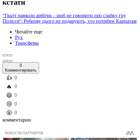
кстати
"Гвалт навколо арбітра – щоб не говорити про слабку гру
Полісся": Реброву цього не подарують, хто потрібен Карпатам
Читайте еще
:
Рух
Трансферы
0
Комментировать
️👍
0
️🔥
0
️😄
0
️😢
0
️🤬
0
комментарии