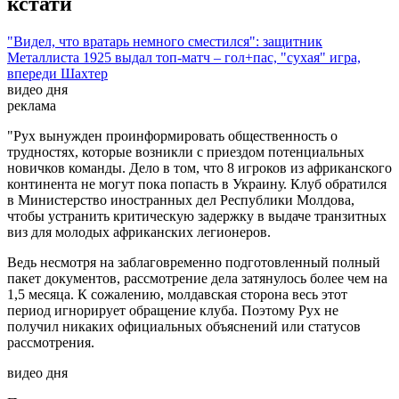
кстати
"Видел, что вратарь немного сместился": защитник
Металлиста 1925 выдал топ-матч – гол+пас, "сухая" игра,
впереди Шахтер
видео дня
реклама
"Рух вынужден проинформировать общественность о
трудностях, которые возникли с приездом потенциальных
новичков команды. Дело в том, что 8 игроков из африканского
континента не могут пока попасть в Украину. Клуб обратился
в Министерство иностранных дел Республики Молдова,
чтобы устранить критическую задержку в выдаче транзитных
виз для молодых африканских легионеров.
Ведь несмотря на заблаговременно подготовленный полный
пакет документов, рассмотрение дела затянулось более чем на
1,5 месяца. К сожалению, молдавская сторона весь этот
период игнорирует обращение клуба. Поэтому Рух не
получил никаких официальных объяснений или статусов
рассмотрения.
видео дня