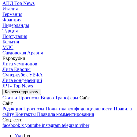
АПЛ Top News
Италия
Германия
Франция
Нидерланды
Турция
Португалия
Бельгия
МЛС
Саудовская Аравия
Еврокубки
Лига чемпионов
Лига Европы
Суперкубок УЕФА
Лига конференций
ЛЧ - Top News
Ко всем турнирам
Статьи
Прогнозы
Видео
Трансферы
Сайт
Сайт
Редакция
Прогнозы
Политика конфиденциальности
Правила
сайту
Контакты
Правила комментирования
Соц. сети
facebook
x
youtube
instagram
telegram
viber
Укр
Рус