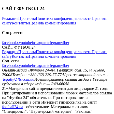
САЙТ ФУТБОЛ 24
Редакция
Прогнозы
Политика конфиденциальности
Правила
сайту
Контакты
Правила комментирования
Соц. сети
facebook
x
youtube
instagram
telegram
viber
САЙТ ФУТБОЛ 24
Редакция
Прогнозы
Политика конфиденциальности
Правила
сайту
Контакты
Правила комментирования
Соц. сети
facebook
x
youtube
instagram
telegram
viber
Онлайн-медиа «Футбол 24»
пл. Галицкая, дом. 15, м. Львов,
79008
Телефон +380 (32) 229-77-77
Адрес электронной почты
legal@24tv.com.ua
Идентификатор онлайн-медиа в Реестре
субъектов в сфере медиа — R40-06058
21+
Материалы сайта предназначены для лиц старше 21 года
При цитировании и использовании любых материалов ссылка
на "Футбол 24" обязательна. При цитировании и
использовании в сети Интернет гиперссылка на сайтт
football24.ua
обязательное. Материалы со знаком
"Спецпроект", "Партнерский материал", "Реклама"