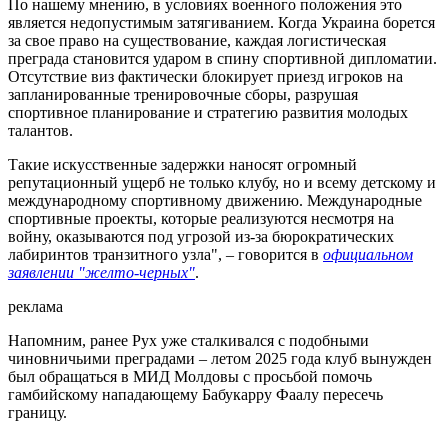
По нашему мнению, в условиях военного положения это
является недопустимым затягиванием. Когда Украина борется
за свое право на существование, каждая логистическая
преграда становится ударом в спину спортивной дипломатии.
Отсутствие виз фактически блокирует приезд игроков на
запланированные тренировочные сборы, разрушая
спортивное планирование и стратегию развития молодых
талантов.
Такие искусственные задержки наносят огромный
репутационный ущерб не только клубу, но и всему детскому и
международному спортивному движению. Международные
спортивные проекты, которые реализуются несмотря на
войну, оказываются под угрозой из-за бюрократических
лабиринтов транзитного узла", – говорится в
официальном
заявлении "желто-черных"
.
реклама
Напомним, ранее Рух уже сталкивался с подобными
чиновничьими преградами – летом 2025 года клуб вынужден
был обращаться в МИД Молдовы с просьбой помочь
гамбийскому нападающему Бабукарру Фаалу пересечь
границу.