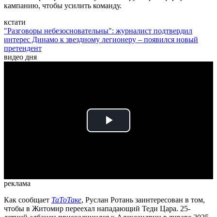
кампанию, чтобы усилить команду.
кстати
"Разговоры небезосновательны": журналист подтвердил
интерес Динамо к звездному легионеру – появился новый
претендент
видео дня
Play
Video
реклама
Как сообщает
ТаТоТаке
, Руслан Ротань заинтересован в том,
чтобы в Житомир переехал нападающий Теди Цара. 25-