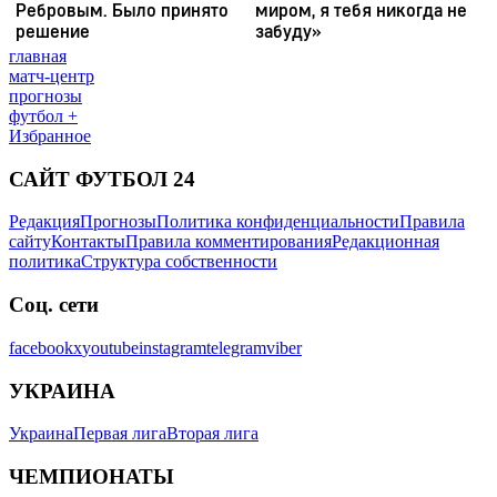
главная
матч-центр
прогнозы
футбол +
Избранное
САЙТ ФУТБОЛ 24
Редакция
Прогнозы
Политика конфиденциальности
Правила
сайту
Контакты
Правила комментирования
Редакционная
политика
Структура собственности
Соц. сети
facebook
x
youtube
instagram
telegram
viber
УКРАИНА
Украина
Первая лига
Вторая лига
ЧЕМПИОНАТЫ