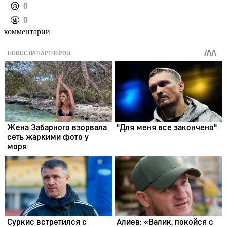
️😢
0
️🤬
0
комментарии