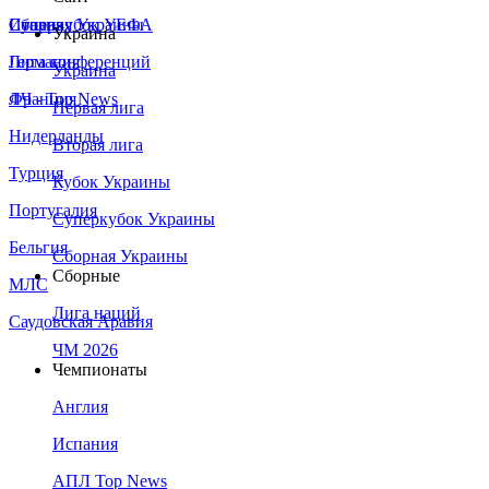
Сборная Украины
Италия
Суперкубок УЕФА
Украина
Германия
Лига конференций
Украина
Франция
ЛЧ - Top News
Первая лига
Нидерланды
Вторая лига
Турция
Кубок Украины
Португалия
Суперкубок Украины
Бельгия
Сборная Украины
Сборные
МЛС
Лига наций
Саудовская Аравия
ЧМ 2026
Чемпионаты
Англия
Испания
АПЛ Top News