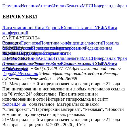
Германия
Испания
Англия
Италия
Бельгия
МЛС
Нидерланды
Фран
ЕВРОКУБКИ
Лига чемпионов
Лига Европы
Юношеская лига УЕФА
Лига
конференций
САЙТ ФУТБОЛ 24
Редакция
Соц. сети
Прогнозы
Политика конфиденциальности
Правила
сайту
facebook
УКРАИНА
Контакты
x
youtube
Правила комментирования
instagram
telegram
viber
Редакционная
политика
Украина
ЧЕМПИОНАТЫ
Первая лига
Структура собственности
Вторая лига
Германия
ЕВРОКУБКИ
Испания
Англия
Италия
Бельгия
МЛС
Нидерланды
Фран
Лига чемпионов
Онлайн-медиа «Футбол 24»
Лига Европы
пл. Галицкая, дом. 15, м. Львов,
Юношеская лига УЕФА
Лига
конференций
79008
Телефон +380 (32) 229-77-77
Адрес электронной почты
legal@24tv.com.ua
Идентификатор онлайн-медиа в Реестре
субъектов в сфере медиа — R40-06058
21+
Материалы сайта предназначены для лиц старше 21 года
При цитировании и использовании любых материалов ссылка
на "Футбол 24" обязательна. При цитировании и
использовании в сети Интернет гиперссылка на сайтт
football24.ua
обязательное. Материалы со знаком
"Спецпроект", "Партнерский материал", "Реклама", "Новости
компаний" публикуем на правах рекламы.
21+
Материалы сайта предназначены для лиц старше 21 года
Все права защищены. © 2005 -
2026
, ЧАО