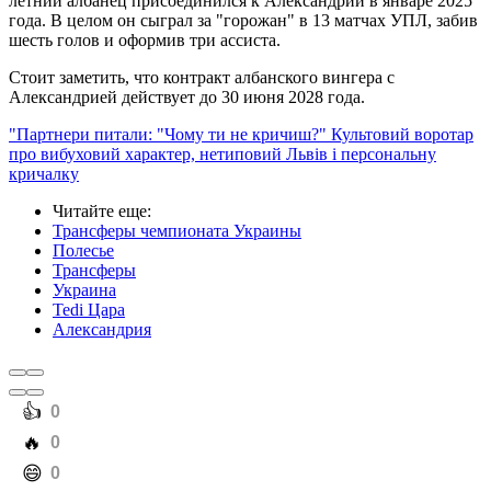
летний албанец присоединился к Александрии в январе 2025
года. В целом он сыграл за "горожан" в 13 матчах УПЛ, забив
шесть голов и оформив три ассиста.
Стоит заметить, что контракт албанского вингера с
Александрией действует до 30 июня 2028 года.
"Партнери питали: "Чому ти не кричиш?" Культовий воротар
про вибуховий характер, нетиповий Львів і персональну
кричалку
Читайте еще
:
Трансферы чемпионата Украины
Полесье
Трансферы
Украина
Tedi Цара
Александрия
️👍
0
️🔥
0
️😄
0