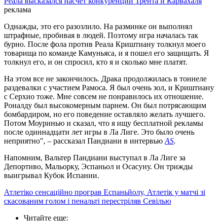
Реала высказался насчет конкуренции Трента и Карвахаля
реклама
Однажды, это его разозлило. На разминке он выполнял
штрафные, пробивая в людей. Поэтому игра началась так
бурно. После фола против Реала Криштиану толкнул моего
товарища по команде Камуньяса, и я пошел его защищать. Я
толкнул его, и он спросил, кто я и сколько мне платят.
На этом все не закончилось. Драка продолжилась в тоннеле
раздевалки с участием Рамоса. Я был очень зол, и Криштиану
с Серхио тоже. Мне совсем не понравилось их отношение.
Роналду был высокомерным парнем. Он был потрясающим
бомбардиром, но его поведение оставляло желать лучшего.
Потом Моуринью и сказал, что я ищу бесплатной рекламы
после одиннадцати лет игры в Ла Лиге. Это было очень
неприятно", – рассказал Пандиани в интервью
AS
.
Напомним, Вальтер Пандиани выступал в Ла Лиге за
Депортиво, Мальорку, Эспаньол и Осасуну. Он трижды
выигрывал Кубок Испании.
Атлетіко сенсаційно програв Еспаньйолу, Атлетік у матчі зі
скасованим голом і пенальті перестріляв Севілью
Читайте еще
: