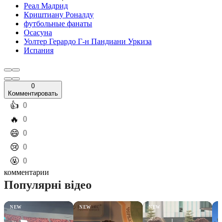
Реал Мадрид
Криштиану Роналду
футбольные фанаты
Осасуна
Уолтер Герардо Г-н Пандиани Уркиза
Испания
0
Комментировать
️👍
0
️🔥
0
️😄
0
️😢
0
️🤬
0
комментарии