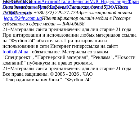
Германия
ЕВРОКУБКИ
Испания
Англия
Италия
Бельгия
МЛС
Нидерланды
Фран
Лига чемпионов
Онлайн-медиа «Футбол 24»
Лига Европы
пл. Галицкая, дом. 15, м. Львов,
Юношеская лига УЕФА
Лига
конференций
79008
Телефон +380 (32) 229-77-77
Адрес электронной почты
legal@24tv.com.ua
Идентификатор онлайн-медиа в Реестре
субъектов в сфере медиа — R40-06058
21+
Материалы сайта предназначены для лиц старше 21 года
При цитировании и использовании любых материалов ссылка
на "Футбол 24" обязательна. При цитировании и
использовании в сети Интернет гиперссылка на сайтт
football24.ua
обязательное. Материалы со знаком
"Спецпроект", "Партнерский материал", "Реклама", "Новости
компаний" публикуем на правах рекламы.
21+
Материалы сайта предназначены для лиц старше 21 года
Все права защищены. © 2005 -
2026
, ЧАО
"Телерадиокомпания Люкс". "Футбол 24".