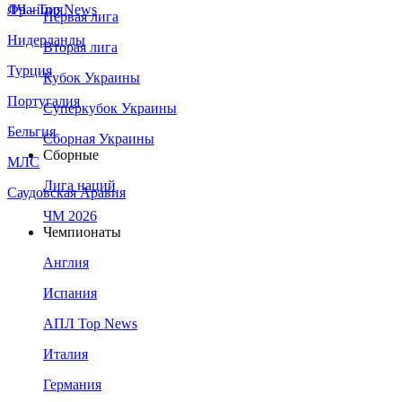
Франция
ЛЧ - Top News
Первая лига
Нидерланды
Вторая лига
Турция
Кубок Украины
Португалия
Суперкубок Украины
Бельгия
Сборная Украины
Сборные
МЛС
Лига наций
Саудовская Аравия
ЧМ 2026
Чемпионаты
Англия
Испания
АПЛ Top News
Италия
Германия