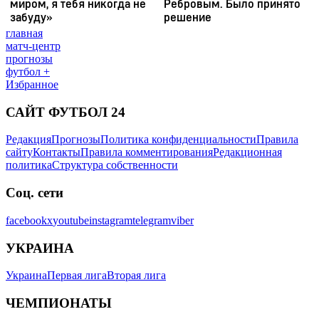
главная
матч-центр
прогнозы
футбол +
Избранное
САЙТ ФУТБОЛ 24
Редакция
Прогнозы
Политика конфиденциальности
Правила
сайту
Контакты
Правила комментирования
Редакционная
политика
Структура собственности
Соц. сети
facebook
x
youtube
instagram
telegram
viber
УКРАИНА
Украина
Первая лига
Вторая лига
ЧЕМПИОНАТЫ