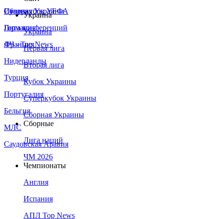
Сборная Украины
Италия
Суперкубок УЕФА
Украина
Германия
Лига конференций
Украина
Франция
ЛЧ - Top News
Первая лига
Нидерланды
Вторая лига
Турция
Кубок Украины
Португалия
Суперкубок Украины
Бельгия
Сборная Украины
Сборные
МЛС
Лига наций
Саудовская Аравия
ЧМ 2026
Чемпионаты
Англия
Испания
АПЛ Top News