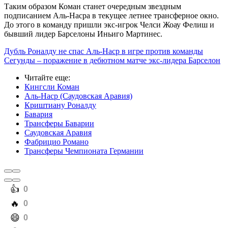
Таким образом Коман станет очередным звездным
подписанием Аль-Насра в текущее летнее трансферное окно.
До этого в команду пришли экс-игрок Челси Жоау Фелиш и
бывший лидер Барселоны Иньиго Мартинес.
Дубль Роналду не спас Аль-Наср в игре против команды
Сегунды – поражение в дебютном матче экс-лидера Барселон
Читайте еще
:
Кингсли Коман
Аль-Наср (Саудовская Аравия)
Криштиану Роналду
Бавария
Трансферы Баварии
Саудовская Аравия
Фабрицио Романо
Трансферы Чемпионата Германии
️👍
0
️🔥
0
️😄
0