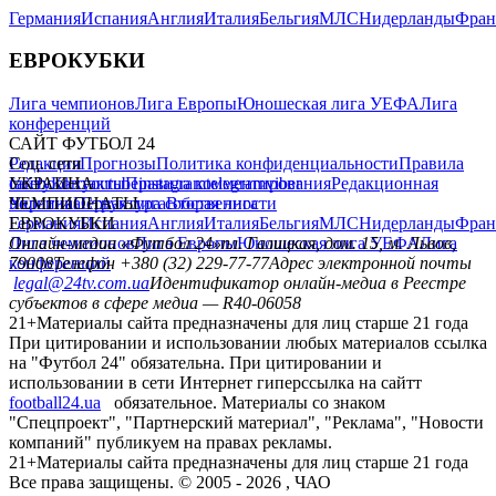
Германия
Испания
Англия
Италия
Бельгия
МЛС
Нидерланды
Фран
ЕВРОКУБКИ
Лига чемпионов
Лига Европы
Юношеская лига УЕФА
Лига
конференций
САЙТ ФУТБОЛ 24
Редакция
Соц. сети
Прогнозы
Политика конфиденциальности
Правила
сайту
facebook
УКРАИНА
Контакты
x
youtube
Правила комментирования
instagram
telegram
viber
Редакционная
политика
Украина
ЧЕМПИОНАТЫ
Первая лига
Структура собственности
Вторая лига
Германия
ЕВРОКУБКИ
Испания
Англия
Италия
Бельгия
МЛС
Нидерланды
Фран
Лига чемпионов
Онлайн-медиа «Футбол 24»
Лига Европы
пл. Галицкая, дом. 15, м. Львов,
Юношеская лига УЕФА
Лига
конференций
79008
Телефон +380 (32) 229-77-77
Адрес электронной почты
legal@24tv.com.ua
Идентификатор онлайн-медиа в Реестре
субъектов в сфере медиа — R40-06058
21+
Материалы сайта предназначены для лиц старше 21 года
При цитировании и использовании любых материалов ссылка
на "Футбол 24" обязательна. При цитировании и
использовании в сети Интернет гиперссылка на сайтт
football24.ua
обязательное. Материалы со знаком
"Спецпроект", "Партнерский материал", "Реклама", "Новости
компаний" публикуем на правах рекламы.
21+
Материалы сайта предназначены для лиц старше 21 года
Все права защищены. © 2005 -
2026
, ЧАО