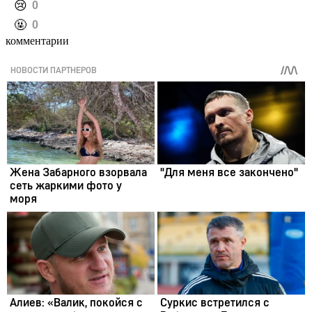
️😢
0
️🤬
0
комментарии