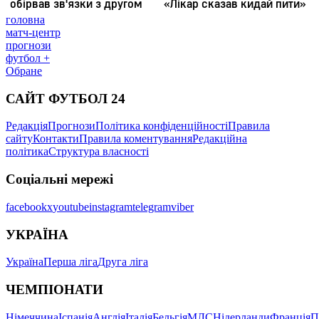
головна
матч-центр
прогнози
футбол +
Обране
САЙТ ФУТБОЛ 24
Редакція
Прогнози
Політика конфіденційності
Правила
сайту
Контакти
Правила коментування
Редакційна
політика
Структура власності
Соціальні мережі
facebook
x
youtube
instagram
telegram
viber
УКРАЇНА
Україна
Перша ліга
Друга ліга
ЧЕМПІОНАТИ
Німеччина
Іспанія
Англія
Італія
Бельгія
МЛС
Нідерланди
Франція
П