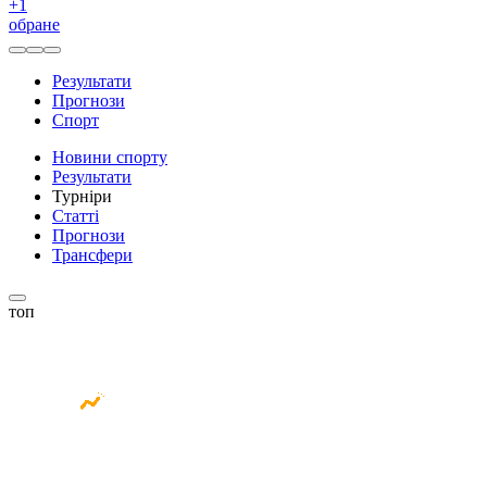
+
1
обране
Результати
Прогнози
Спорт
Новини спорту
Результати
Турніри
Статті
Прогнози
Трансфери
топ