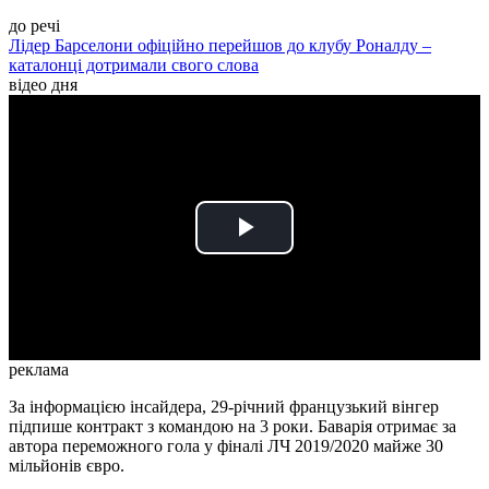
до речі
Лідер Барселони офіційно перейшов до клубу Роналду –
каталонці дотримали свого слова
відео дня
Play
Video
реклама
За інформацією інсайдера, 29-річний французький вінгер
підпише контракт з командою на 3 роки. Баварія отримає за
автора переможного гола у фіналі ЛЧ 2019/2020 майже 30
мільйонів євро.