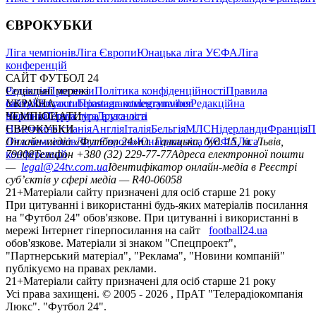
ЄВРОКУБКИ
Ліга чемпіонів
Ліга Європи
Юнацька ліга УЄФА
Ліга
конференцій
САЙТ ФУТБОЛ 24
Редакція
Соціальні мережі
Прогнози
Політика конфіденційності
Правила
сайту
facebook
УКРАЇНА
Контакти
x
youtube
Правила коментування
instagram
telegram
viber
Редакційна
політика
Україна
ЧЕМПІОНАТИ
Перша ліга
Структура власності
Друга ліга
Німеччина
ЄВРОКУБКИ
Іспанія
Англія
Італія
Бельгія
МЛС
Нідерланди
Франція
П
Ліга чемпіонів
Онлайн-медіа «Футбол 24»
Ліга Європи
Юнацька ліга УЄФА
пл. Галицька, буд. 15, м. Львів,
Ліга
конференцій
79008
Телефон +380 (32) 229-77-77
Адреса електронної пошти
—
legal@24tv.com.ua
Ідентифікатор онлайн-медіа в Реєстрі
суб’єктів у сфері медіа — R40-06058
21+
Матеріали сайту призначені для осіб старше 21 року
При цитуванні і використанні будь-яких матеріалів посилання
на "Футбол 24" обов'язкове. При цитуванні і використанні в
мережі Інтернет гіперпосилання на сайт
football24.ua
обов'язкове. Матеріали зі знаком "Спецпроект",
"Партнерський матеріал", "Реклама", "Новини компаній"
публікуємо на правах реклами.
21+
Матеріали сайту призначені для осіб старше 21 року
Усi права захищенi. © 2005 -
2026
, ПрАТ "Телерадіокомпанія
Люкс". "Футбол 24".