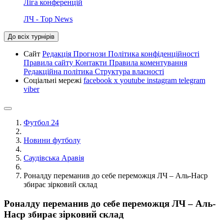
Ліга конференцій
ЛЧ - Top News
До всіх турнірів
Сайт
Редакція
Прогнози
Політика конфіденційності
Правила сайту
Контакти
Правила коментування
Редакційна політика
Структура власності
Соціальні мережі
facebook
x
youtube
instagram
telegram
viber
Футбол 24
Новини футболу
Саудівська Аравія
Роналду переманив до себе переможця ЛЧ – Аль-Наср
збирає зірковий склад
Роналду переманив до себе переможця ЛЧ – Аль-
Наср збирає зірковий склад