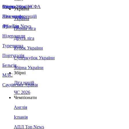
Збірна України
Італія
Суперкубок УЄФА
Україна
Німеччина
Ліга конференцій
Україна
Франція
ЛЧ - Top News
Перша ліга
Нідерланди
Друга ліга
Туреччина
Кубок України
Португалія
Суперкубок України
Бельгія
Збірна України
Збірні
МЛС
Ліга націй
Саудівська Аравія
ЧС 2026
Чемпіонати
Англія
Іспанія
АПЛ Top News