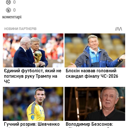
️😢
0
️🤬
0
коментарі