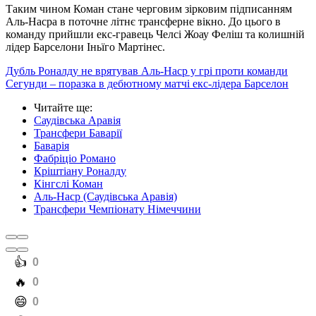
Таким чином Коман стане черговим зірковим підписанням
Аль-Насра в поточне літнє трансферне вікно. До цього в
команду прийшли екс-гравець Челсі Жоау Феліш та колишній
лідер Барселони Іньїго Мартінес.
Дубль Роналду не врятував Аль-Наср у грі проти команди
Сегунди – поразка в дебютному матчі екс-лідера Барселон
Читайте ще
:
Саудівська Аравія
Трансфери Баварії
Баварія
Фабріціо Романо
Кріштіану Роналду
Кінгслі Коман
Аль-Наср (Саудівська Аравія)
Трансфери Чемпіонату Німеччини
️👍
0
️🔥
0
️😄
0