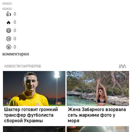
️👍
0
️🔥
0
️😄
0
️😢
0
️🤬
0
комментарии