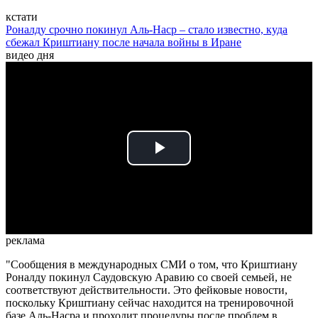
кстати
Роналду срочно покинул Аль-Наср – стало известно, куда
сбежал Криштиану после начала войны в Иране
видео дня
Play
Video
реклама
"Сообщения в международных СМИ о том, что Криштиану
Роналду покинул Саудовскую Аравию со своей семьей, не
соответствуют действительности. Это фейковые новости,
поскольку Криштиану сейчас находится на тренировочной
базе Аль-Насра и проходит процедуры после проблем в