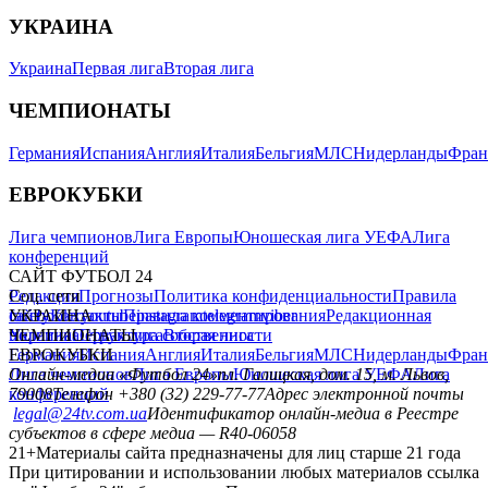
УКРАИНА
Украина
Первая лига
Вторая лига
ЧЕМПИОНАТЫ
Германия
Испания
Англия
Италия
Бельгия
МЛС
Нидерланды
Фран
ЕВРОКУБКИ
Лига чемпионов
Лига Европы
Юношеская лига УЕФА
Лига
конференций
САЙТ ФУТБОЛ 24
Редакция
Соц. сети
Прогнозы
Политика конфиденциальности
Правила
сайту
facebook
УКРАИНА
Контакты
x
youtube
Правила комментирования
instagram
telegram
viber
Редакционная
политика
Украина
ЧЕМПИОНАТЫ
Первая лига
Структура собственности
Вторая лига
Германия
ЕВРОКУБКИ
Испания
Англия
Италия
Бельгия
МЛС
Нидерланды
Фран
Лига чемпионов
Онлайн-медиа «Футбол 24»
Лига Европы
пл. Галицкая, дом. 15, м. Львов,
Юношеская лига УЕФА
Лига
конференций
79008
Телефон +380 (32) 229-77-77
Адрес электронной почты
legal@24tv.com.ua
Идентификатор онлайн-медиа в Реестре
субъектов в сфере медиа — R40-06058
21+
Материалы сайта предназначены для лиц старше 21 года
При цитировании и использовании любых материалов ссылка