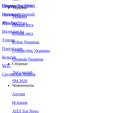
Сборная Украины
Италия
Суперкубок УЕФА
Украина
Германия
Лига конференций
Украина
Франция
ЛЧ - Top News
Первая лига
Нидерланды
Вторая лига
Турция
Кубок Украины
Португалия
Суперкубок Украины
Бельгия
Сборная Украины
Сборные
МЛС
Лига наций
Саудовская Аравия
ЧМ 2026
Чемпионаты
Англия
Испания
АПЛ Top News