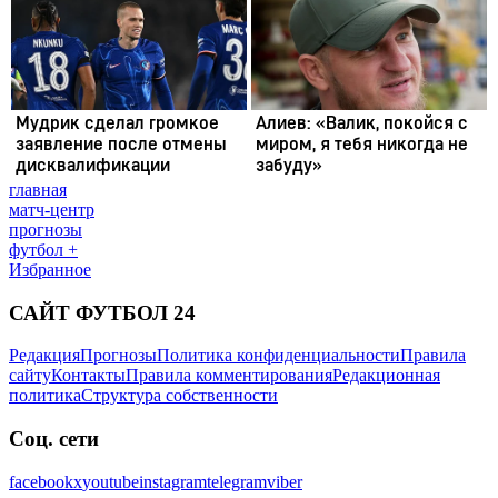
главная
матч-центр
прогнозы
футбол +
Избранное
САЙТ ФУТБОЛ 24
Редакция
Прогнозы
Политика конфиденциальности
Правила
сайту
Контакты
Правила комментирования
Редакционная
политика
Структура собственности
Соц. сети
facebook
x
youtube
instagram
telegram
viber