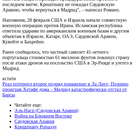
последнем матче. Криштиану не покидал Саудовскую
Аравию, чтобы вернуться в Мадрид", – написал Романо.
Напомним, 28 февраля США и Израиль начали совместную
военную операцию против Ирана. Исламская республика
ответила ударами по американским военным базам и другим
объектам в Израиле, Катаре, ОАЭ, Саудовской Аравии,
Кувейте и Бахрейне.
Ранее сообщалось, что частный самолет 41-летнего
португальца стоимостью 61 миллион фунтов покинул страну
после атаки дронов на посольство США в Эр-Рияде и улетел в
Мадрид.
кстати
Реал потерпел второе подряд поражение в Ла Лиге, Позорно
проиграв Хетафе дома – Мадрид катастрофически отстал от
Барсы
Читайте еще
:
Аль-Наср (Саудовская Аравия)
Война на Ближнем Востоке
Саудовская Аравия
Криштиану Роналду