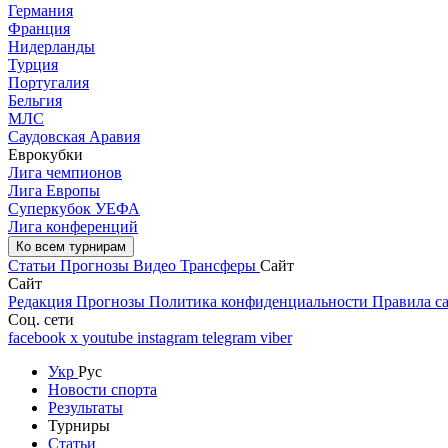
Германия
Франция
Нидерланды
Турция
Португалия
Бельгия
МЛС
Саудовская Аравия
Еврокубки
Лига чемпионов
Лига Европы
Суперкубок УЕФА
Лига конференций
Ко всем турнирам
Статьи
Прогнозы
Видео
Трансферы
Сайт
Сайт
Редакция
Прогнозы
Политика конфиденциальности
Правила с
Соц. сети
facebook
x
youtube
instagram
telegram
viber
Укр
Рус
Новости спорта
Результаты
Турниры
Статьи