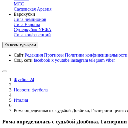
МЛС
Саудовская Аравия
Еврокубки
Лига чемпионов
Лига Европы
Суперкубок УЕФА
Лига конференций
Ко всем турнирам
Сайт
Редакция
Прогнозы
Политика конфиденциальност
Соц. сети
facebook
x
youtube
instagram
telegram
viber
Футбол 24
Новости футбола
Италия
Рома определилась с судьбой Довбика, Гасперини целитс
Рома определилась с судьбой Довбика, Гасперини