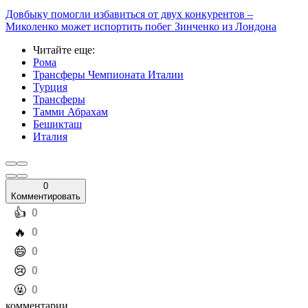
Довбыку помогли избавиться от двух конкурентов –
Миколенко может испортить побег Зинченко из Лондона
Читайте еще
:
Рома
Трансферы Чемпионата Италии
Турция
Трансферы
Тамми Абрахам
Бешикташ
Италия
0
Комментировать
️👍
0
️🔥
0
️😄
0
️😢
0
️🤬
0
комментарии