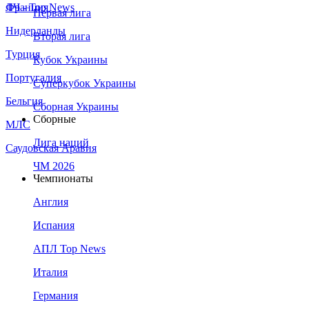
Франция
ЛЧ - Top News
Первая лига
Нидерланды
Вторая лига
Турция
Кубок Украины
Португалия
Суперкубок Украины
Бельгия
Сборная Украины
Сборные
МЛС
Лига наций
Саудовская Аравия
ЧМ 2026
Чемпионаты
Англия
Испания
АПЛ Top News
Италия
Германия