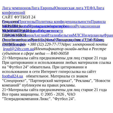
Лига чемпионов
Лига Европы
Юношеская лига УЕФА
Лига
конференций
САЙТ ФУТБОЛ 24
Редакция
Соц. сети
Прогнозы
Политика конфиденциальности
Правила
сайту
facebook
УКРАИНА
Контакты
x
youtube
Правила комментирования
instagram
telegram
viber
Редакционная
политика
Украина
ЧЕМПИОНАТЫ
Первая лига
Структура собственности
Вторая лига
Германия
ЕВРОКУБКИ
Испания
Англия
Италия
Бельгия
МЛС
Нидерланды
Фран
Лига чемпионов
Онлайн-медиа «Футбол 24»
Лига Европы
пл. Галицкая, дом. 15, м. Львов,
Юношеская лига УЕФА
Лига
конференций
79008
Телефон +380 (32) 229-77-77
Адрес электронной почты
legal@24tv.com.ua
Идентификатор онлайн-медиа в Реестре
субъектов в сфере медиа — R40-06058
21+
Материалы сайта предназначены для лиц старше 21 года
При цитировании и использовании любых материалов ссылка
на "Футбол 24" обязательна. При цитировании и
использовании в сети Интернет гиперссылка на сайтт
football24.ua
обязательное. Материалы со знаком
"Спецпроект", "Партнерский материал", "Реклама", "Новости
компаний" публикуем на правах рекламы.
21+
Материалы сайта предназначены для лиц старше 21 года
Все права защищены. © 2005 -
2026
, ЧАО
"Телерадиокомпания Люкс". "Футбол 24".