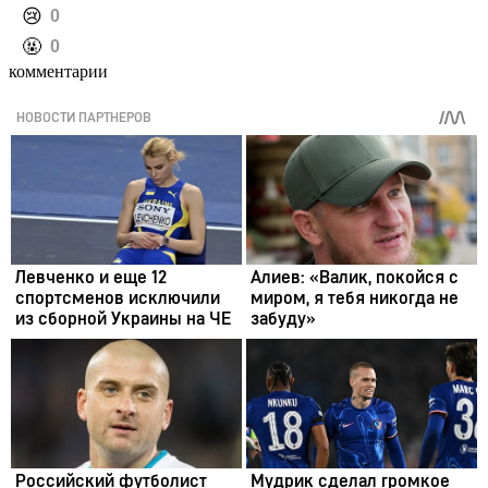
️😢
0
️🤬
0
комментарии