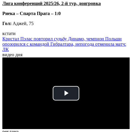
Лига конференций 2025/26, 2-й тур, доигровка
Риека – Спарта Прага – 1:0
Гол:
Аджей, 75
кстати
Кристал Пэлас повторил судьбу Динамо, чемпион Польши
опозорился с командой Гибралтара, непогода отменила матч:
ЛК
видео дня
Play
Video
реклама