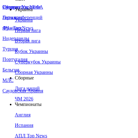
Сборная Украины
Италия
Суперкубок УЕФА
Украина
Германия
Лига конференций
Украина
Франция
ЛЧ - Top News
Первая лига
Нидерланды
Вторая лига
Турция
Кубок Украины
Португалия
Суперкубок Украины
Бельгия
Сборная Украины
Сборные
МЛС
Лига наций
Саудовская Аравия
ЧМ 2026
Чемпионаты
Англия
Испания
АПЛ Top News