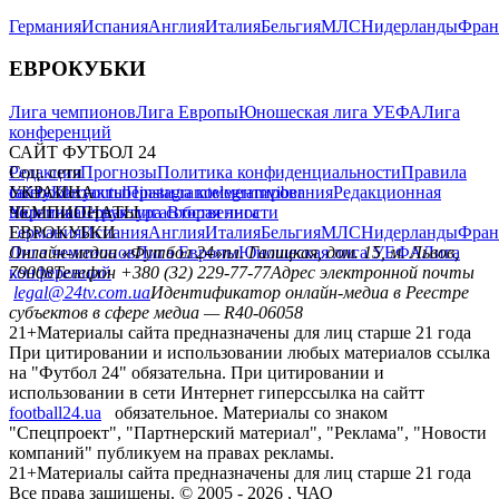
Германия
Испания
Англия
Италия
Бельгия
МЛС
Нидерланды
Фран
ЕВРОКУБКИ
Лига чемпионов
Лига Европы
Юношеская лига УЕФА
Лига
конференций
САЙТ ФУТБОЛ 24
Редакция
Соц. сети
Прогнозы
Политика конфиденциальности
Правила
сайту
facebook
УКРАИНА
Контакты
x
youtube
Правила комментирования
instagram
telegram
viber
Редакционная
политика
Украина
ЧЕМПИОНАТЫ
Первая лига
Структура собственности
Вторая лига
Германия
ЕВРОКУБКИ
Испания
Англия
Италия
Бельгия
МЛС
Нидерланды
Фран
Лига чемпионов
Онлайн-медиа «Футбол 24»
Лига Европы
пл. Галицкая, дом. 15, м. Львов,
Юношеская лига УЕФА
Лига
конференций
79008
Телефон +380 (32) 229-77-77
Адрес электронной почты
legal@24tv.com.ua
Идентификатор онлайн-медиа в Реестре
субъектов в сфере медиа — R40-06058
21+
Материалы сайта предназначены для лиц старше 21 года
При цитировании и использовании любых материалов ссылка
на "Футбол 24" обязательна. При цитировании и
использовании в сети Интернет гиперссылка на сайтт
football24.ua
обязательное. Материалы со знаком
"Спецпроект", "Партнерский материал", "Реклама", "Новости
компаний" публикуем на правах рекламы.
21+
Материалы сайта предназначены для лиц старше 21 года
Все права защищены. © 2005 -
2026
, ЧАО