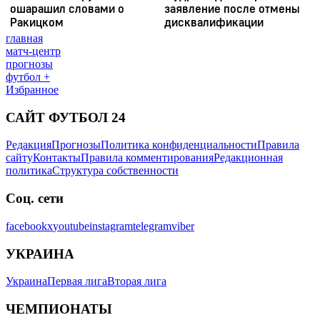
главная
матч-центр
прогнозы
футбол +
Избранное
САЙТ ФУТБОЛ 24
Редакция
Прогнозы
Политика конфиденциальности
Правила
сайту
Контакты
Правила комментирования
Редакционная
политика
Структура собственности
Соц. сети
facebook
x
youtube
instagram
telegram
viber
УКРАИНА
Украина
Первая лига
Вторая лига
ЧЕМПИОНАТЫ