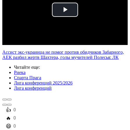
Play
Video
Ассист экс-украинца не помог против обидчиков Забарного,
АЕК разбил жертв Шахтера, голы мучителей Полесья: ЛК
Читайте еще
:
Риека
Спарта Прага
Лига конференций 2025/2026
Лига конференций
️👍
0
️🔥
0
️😄
0