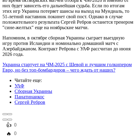
во время октябрьских матчей отбора к ЧМ-2026 и именно от
них будет зависеть его дальнейшая судьба. Если по итогам
этих игр Украина потеряет шансы на выход на Мундиаль, то
51-летний наставник покинет свой пост. Однако в случае
положительного результата Сергей Ребров останется тренером
"сине-желтых" еще на ноябрьские матчи.
Напомним, в октябре сборная Украины сыграет выездную
игру против Исландии и номинально домашний матч с
Азербайджаном. Контракт Реброва с УАФ рассчитан до июня
2026 года.
Украина стартует на ЧМ-2025 с Шевой и лучшим голкипером
Евро, но без топ-бомбардиров – чего ждать от наших?
Читайте еще
:
УАФ
Сборная Украины
Панатинаикос
Сергей Ребров
️👍
0
️🔥
0