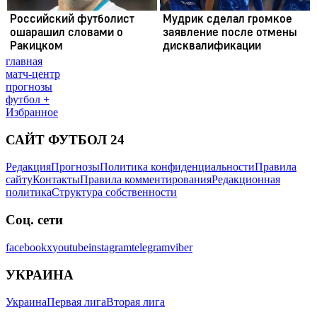
главная
матч-центр
прогнозы
футбол +
Избранное
САЙТ ФУТБОЛ 24
Редакция
Прогнозы
Политика конфиденциальности
Правила
сайту
Контакты
Правила комментирования
Редакционная
политика
Структура собственности
Соц. сети
facebook
x
youtube
instagram
telegram
viber
УКРАИНА
Украина
Первая лига
Вторая лига