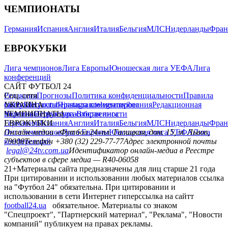
ЧЕМПИОНАТЫ
Германия
Испания
Англия
Италия
Бельгия
МЛС
Нидерланды
Фран
ЕВРОКУБКИ
Лига чемпионов
Лига Европы
Юношеская лига УЕФА
Лига
конференций
САЙТ ФУТБОЛ 24
Редакция
Соц. сети
Прогнозы
Политика конфиденциальности
Правила
сайту
facebook
УКРАИНА
Контакты
x
youtube
Правила комментирования
instagram
telegram
viber
Редакционная
политика
Украина
ЧЕМПИОНАТЫ
Первая лига
Структура собственности
Вторая лига
Германия
ЕВРОКУБКИ
Испания
Англия
Италия
Бельгия
МЛС
Нидерланды
Фран
Лига чемпионов
Онлайн-медиа «Футбол 24»
Лига Европы
пл. Галицкая, дом. 15, м. Львов,
Юношеская лига УЕФА
Лига
конференций
79008
Телефон +380 (32) 229-77-77
Адрес электронной почты
legal@24tv.com.ua
Идентификатор онлайн-медиа в Реестре
субъектов в сфере медиа — R40-06058
21+
Материалы сайта предназначены для лиц старше 21 года
При цитировании и использовании любых материалов ссылка
на "Футбол 24" обязательна. При цитировании и
использовании в сети Интернет гиперссылка на сайтт
football24.ua
обязательное. Материалы со знаком
"Спецпроект", "Партнерский материал", "Реклама", "Новости
компаний" публикуем на правах рекламы.