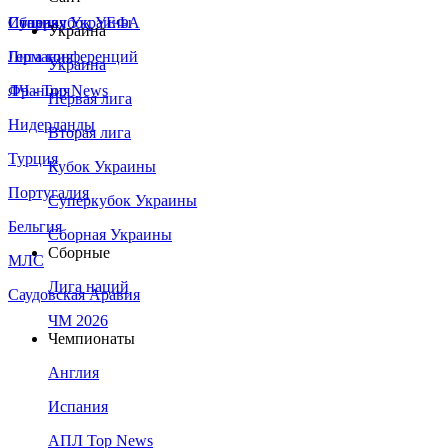
Сборная Украины
Италия
Суперкубок УЕФА
Украина
Германия
Лига конференций
Украина
Франция
ЛЧ - Top News
Первая лига
Нидерланды
Вторая лига
Турция
Кубок Украины
Португалия
Суперкубок Украины
Бельгия
Сборная Украины
Сборные
МЛС
Лига наций
Саудовская Аравия
ЧМ 2026
Чемпионаты
Англия
Испания
АПЛ Top News