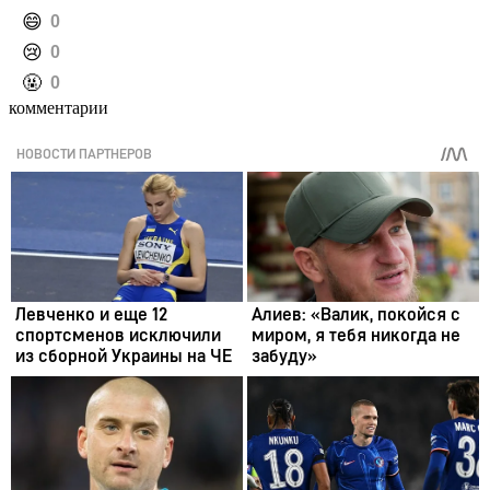
️😄
0
️😢
0
️🤬
0
комментарии