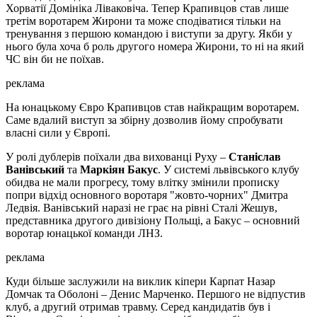
Хорватії Домініка Ліваковіча. Тепер Крапивцов став лише
третім воротарем Жирони та може сподіватися тільки на
тренування з першою командою і виступи за другу. Якби у
нього була хоча б роль другого номера Жирони, то ні на який
ЧС він би не поїхав.
реклама
На юнацькому Євро Крапивцов став найкращим воротарем.
Саме вдалий виступ за збірну дозволив йому спробувати
власні сили у Європі.
У ролі дублерів поїхали два вихованці Руху –
Станіслав
Ванівський
та
Маркіян Бакус
. У системі львівського клубу
обидва не мали прогресу, тому влітку змінили прописку
попри відхід основного воротаря "жовто-чорних" Дмитра
Ледвія. Ванівський наразі не грає на рівні Сталі Жешув,
представника другого дивізіону Польщі, а Бакус – основний
воротар юнацької команди ЛНЗ.
реклама
Куди більше заслужили на виклик кіпери Карпат Назар
Домчак та Оболоні – Денис Марченко. Першого не відпустив
клуб, а другий отримав травму. Серед кандидатів був і