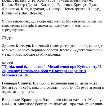
склад України U-20
: Крапивцов – Гусєв, Мельниченко,
Кисіль, Дігтяр (Деркач, Катрич) – Ващенко, Кревсун, Будко
(Панченко, Шах, Караман) – Синчук, Пономаренко (Пищур),
Шевченко (Шах, Деркач).
Я б не виключав, що в окремих матчах Михайленко зіграє без
виражених вінгерів із двома нападниками, наситивши
середину поля.
Лідери
Данило Кревсун.
Ключовий гравець середини поля, який дає
величезний об'єм чорнової роботи. Кревсун – дуже важливий
у тактичних побудовах Михайленка.
до речі
"Треба, щоб було важко": Михайленко про Кубок світу U-
20, планку Петракова, 55:0 у Шахтарі і варіант із
Металістом 1925
Геннадій Синчук.
Швидкий, технічний вінгер, який може
брати гру на себе, використовувати простір, обігрувати один в
один, загострювати.
Владислав Крапивцов.
Вже провів кілька матчів за Жирону
в Ла Лізі. Минулого року на юнацькому Євро став найкращим