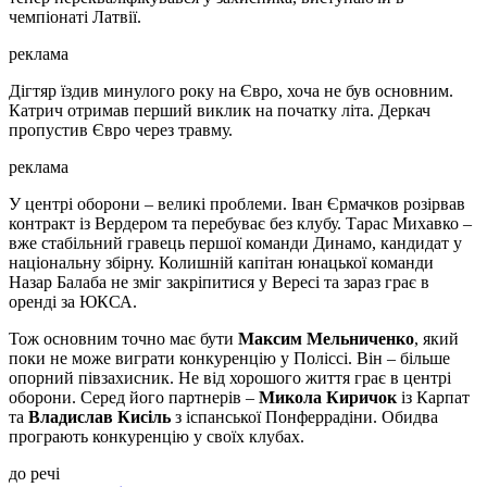
чемпіонаті Латвії.
реклама
Дігтяр їздив минулого року на Євро, хоча не був основним.
Катрич отримав перший виклик на початку літа. Деркач
пропустив Євро через травму.
реклама
У центрі оборони – великі проблеми. Іван Єрмачков розірвав
контракт із Вердером та перебуває без клубу. Тарас Михавко –
вже стабільний гравець першої команди Динамо, кандидат у
національну збірну. Колишній капітан юнацької команди
Назар Балаба не зміг закріпитися у Вересі та зараз грає в
оренді за ЮКСА.
Тож основним точно має бути
Максим Мельниченко
, який
поки не може виграти конкуренцію у Поліссі. Він – більше
опорний півзахисник. Не від хорошого життя грає в центрі
оборони. Серед його партнерів –
Микола Киричок
із Карпат
та
Владислав Кисіль
з іспанської Понферрадіни. Обидва
програють конкуренцію у своїх клубах.
до речі