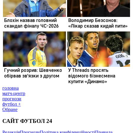
головна
матч-центр
прогнози
футбол +
Обране
САЙТ ФУТБОЛ 24
Редакція
Прогнози
Політика конфіденційності
Правила