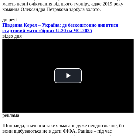
мають певні очікування від цього турніру, адже 2019 року
команда Олександра Петракова здобула золото.
до речі
Південна Корея – Україна: де безкоштовно дивитися
стартовий матч збірних U-20 на ЧС-2025
відео дня
Play
Video
реклама
Щоправда, значення таких змагань дуже неоднозначне, бо
вони відбуваються не в дати ФІФА. Раніше – під час