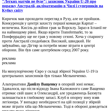
"Легких матчів не буде": захисник України U-20 про
поразку Австралії, акліматизацію в Чилі і суперників на
Кубку світу
Киричок мав проходити перегляд в Руху, але не пройшов.
Конкуренція у центрі захисту першої команди Карпат –
величезна. Кисіль до війни грав за Ворсклу. Зараз в Іспанії не
на найвищому рівні. Якщо вірити Transfermarkt, то за
Понферрадіну ще не грав у новому сезоні. Хоча у спарингу
проти Австралії сподобався. Високий, швидкий. Не
забуваймо, що Дігтяр за потреби може зіграти в центрі
оборони. Він був саме центрбеком серед 2007 року.
реклама
реклама
На минулорічному Євро у складі збірної України U-19 із
центральних захисників був тільки Мельниченко.
Альтернативи
Даніілу Ващенку
в опорній зоні немає.
Здавалося, що після відходу Івана Калюжного саме Ващенко
отримає свій шанс в Олександрії, але уродженець Бахмута
залишається в глибокому запасі. Клуб в опорну зону взяв
легіонера. У випадку необхідності на цій позиції у збірній
може зіграти хіба що Мельниченко. Тоді в обороні доведеться
шукати якесь рішення.