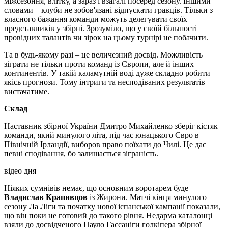
міжсезоння, влітку, а зараз і взагалі посеред сезону. Іншими
словами – клуби не зобов'язані відпускати гравців. Тільки з
власного бажання команди можуть делегувати своїх
представників у збірні. Зрозуміло, що у своїй більшості
провідних талантів чи зірок на цьому турнірі не побачити.
Та в будь-якому разі – це величезний досвід. Можливість
зіграти не тільки проти команд із Європи, але й інших
континентів. У такій каламутній воді дуже складно робити
якісь прогнози. Тому інтриги та несподіваних результатів
вистачатиме.
Склад
Наставник збірної України Дмитро Михайленко зберіг кістяк
команди, який минулого літа, під час юнацького Євро в
Північній Ірландії, виборов право поїхати до Чилі. Це дає
певні сподівання, бо залишається зіграність.
відео дня
Ніяких сумнівів немає, що основним воротарем буде
Владислав Крапивцов
із Жирони. Матчі кінця минулого
сезону Ла Ліги та початку нової іспанської кампанії показали,
що він поки не готовий до такого рівня. Недарма каталонці
взяли до досвідченого Пауло Гассаніги голкіпера збірної