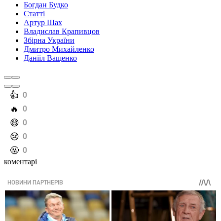
Богдан Будко
Статті
Артур Шах
Владислав Крапивцов
Збірна України
Дмитро Михайленко
Данііл Ващенко
️👍
0
️🔥
0
️😄
0
️😢
0
️🤬
0
коментарі