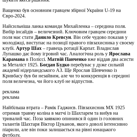
Ващенко був основним гравцем збірної України U-19 на
Євро-2024.
Найсильніша ланка команди Михайленка – середина поля.
Вибір інсайдів – величезний. Ключовим гравцем середини
поля має стати
Данило Кревсун
. Він себе чудово показав у
молодіжці, виступає на позиції правого півзахисника у своєму
клубі.
Артур Шах
– гравець ротації Карпат. Владислав
Лупашко дає йому ігровий час. Аналогічна роль у
Ярослава
Карамана
в Поліссі.
Матвій Панченко
вже віддав два асисти
за Металіст 1925.
Богдан Будко
перебуває у дуже сильній
академії нідерландського АЗ. Ще Ярослав Шевченко із
Кривбасу був би незайвим, але чи то конкуренція в середині
поля величезна, чи його клуб не відпустив.
реклама
реклама
Найбільша втрата – Рамік Гаджиєв. Півзахисник МХ 1925
отримав травму коліна в матчі із Шахтарем та вибув на
тривалий час. Поза заявкою опинився й один із головних
талантів Шахтаря Віктор Цуканов, якого доволі інтенсивно
піарили, але він поки залишається на рівні юнацького
футболу.