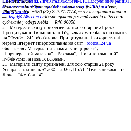
Німеччина
ЄВРОКУБКИ
Іспанія
Англія
Італія
Бельгія
МЛС
Нідерланди
Франція
П
Ліга чемпіонів
Онлайн-медіа «Футбол 24»
Ліга Європи
Юнацька ліга УЄФА
пл. Галицька, буд. 15, м. Львів,
Ліга
конференцій
79008
Телефон +380 (32) 229-77-77
Адреса електронної пошти
—
legal@24tv.com.ua
Ідентифікатор онлайн-медіа в Реєстрі
суб’єктів у сфері медіа — R40-06058
21+
Матеріали сайту призначені для осіб старше 21 року
При цитуванні і використанні будь-яких матеріалів посилання
на "Футбол 24" обов'язкове. При цитуванні і використанні в
мережі Інтернет гіперпосилання на сайт
football24.ua
обов'язкове. Матеріали зі знаком "Спецпроект",
"Партнерський матеріал", "Реклама", "Новини компаній"
публікуємо на правах реклами.
21+
Матеріали сайту призначені для осіб старше 21 року
Усi права захищенi. © 2005 -
2026
, ПрАТ "Телерадіокомпанія
Люкс". "Футбол 24".