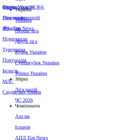
Збірна України
Італія
Суперкубок УЄФА
Україна
Німеччина
Ліга конференцій
Україна
Франція
ЛЧ - Top News
Перша ліга
Нідерланди
Друга ліга
Туреччина
Кубок України
Португалія
Суперкубок України
Бельгія
Збірна України
Збірні
МЛС
Ліга націй
Саудівська Аравія
ЧС 2026
Чемпіонати
Англія
Іспанія
АПЛ Top News