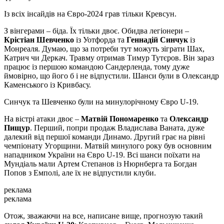
Із всіх інсайдів на Євро-2024 грав тільки Кревсун.
З вінгерами – біда. Їх тільки двоє. Обидва легіонери –
Крістіан Шевченко
із Уотфорда та
Геннадій Синчук
із
Монреаля. Думаю, що за потреби тут можуть зіграти Шах,
Катрич чи Деркач. Травму отримав Тимур Тутєров. Він зараз
працює із першою командою Сандерленда, тому дуже
ймовірно, що його б і не відпустили. Шанси були в Олександр
Каменського із Кривбасу.
Синчук та Шевченко були на минулорічному Євро U-19.
На вістрі атаки двоє –
Матвій Пономаренко
та
Олександр
Пищур
. Перший, попри продаж Владислава Ваната, дуже
далекий від першої команди Динамо. Другий грає на рівні
чемпіонату Угорщини. Матвій минулого року був основним
нападником України на Євро U-19. Всі шанси поїхати на
Мундіаль мали Артем Степанов із Нюрнберга та Богдан
Попов з Емполі, але їх не відпустили клуби.
реклама
реклама
Отож, зважаючи на все, написане вище, прогнозую такий