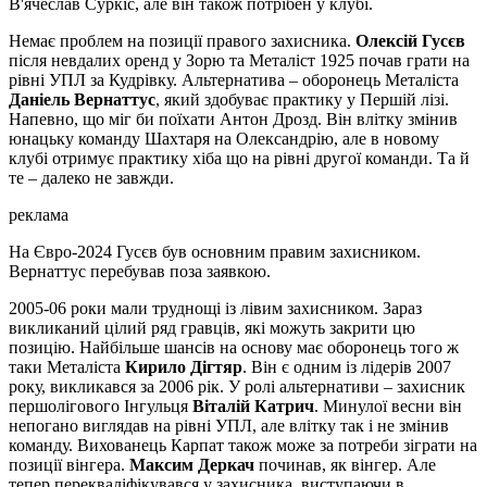
В'ячеслав Суркіс, але він також потрібен у клубі.
Немає проблем на позиції правого захисника.
Олексій Гусєв
після невдалих оренд у Зорю та Металіст 1925 почав грати на
рівні УПЛ за Кудрівку. Альтернатива – оборонець Металіста
Даніель Вернаттус
, який здобуває практику у Першій лізі.
Напевно, що міг би поїхати Антон Дрозд. Він влітку змінив
юнацьку команду Шахтаря на Олександрію, але в новому
клубі отримує практику хіба що на рівні другої команди. Та й
те – далеко не завжди.
реклама
На Євро-2024 Гусєв був основним правим захисником.
Вернаттус перебував поза заявкою.
2005-06 роки мали труднощі із лівим захисником. Зараз
викликаний цілий ряд гравців, які можуть закрити цю
позицію. Найбільше шансів на основу має оборонець того ж
таки Металіста
Кирило Дігтяр
. Він є одним із лідерів 2007
року, викликався за 2006 рік. У ролі альтернативи – захисник
першолігового Інгульця
Віталій Катрич
. Минулої весни він
непогано виглядав на рівні УПЛ, але влітку так і не змінив
команду. Вихованець Карпат також може за потреби зіграти на
позиції вінгера.
Максим Деркач
починав, як вінгер. Але
тепер перекваліфікувався у захисника, виступаючи в