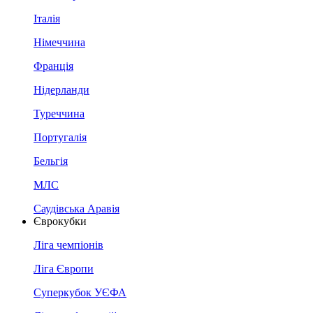
Італія
Німеччина
Франція
Нідерланди
Туреччина
Португалія
Бельгія
МЛС
Саудівська Аравія
Єврокубки
Ліга чемпіонів
Ліга Європи
Суперкубок УЄФА