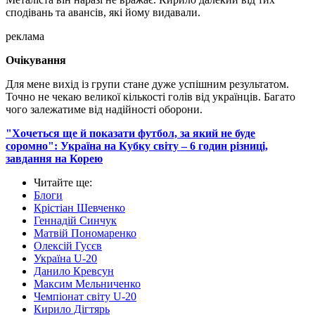
сподівань та авансів, які йому видавали.
реклама
Очікування
Для мене вихід із групи стане дуже успішним результатом.
Точно не чекаю великої кількості голів від українців. Багато
чого залежатиме від надійності оборони.
"Хочеться ще й показати футбол, за який не буде
соромно": Україна на Кубку світу – 6 годин різниці,
завдання на Корею
Читайте ще
:
Блоги
Крістіан Шевченко
Геннадій Синчук
Матвій Пономаренко
Олексій Гусєв
Україна U-20
Данило Кревсун
Максим Мельниченко
Чемпіонат світу U-20
Кирило Дігтярь