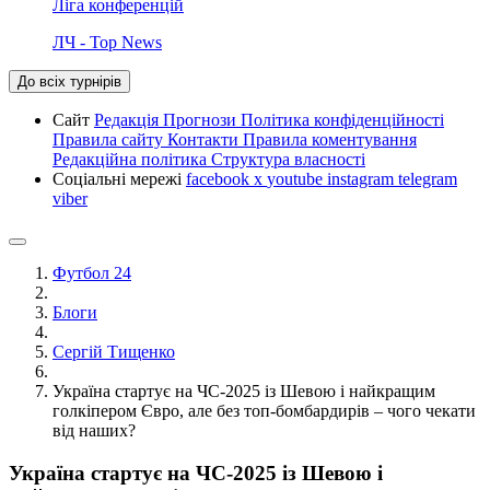
Ліга конференцій
ЛЧ - Top News
До всіх турнірів
Сайт
Редакція
Прогнози
Політика конфіденційності
Правила сайту
Контакти
Правила коментування
Редакційна політика
Структура власності
Соціальні мережі
facebook
x
youtube
instagram
telegram
viber
Футбол 24
Блоги
Сергій Тищенко
Україна стартує на ЧС-2025 із Шевою і найкращим
голкіпером Євро, але без топ-бомбардирів – чого чекати
від наших?
Україна стартує на ЧС-2025 із Шевою і