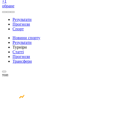
+
1
обране
Результати
Прогнози
Спорт
Новини спорту
Результати
Турніри
Статті
Прогнози
Трансфери
топ