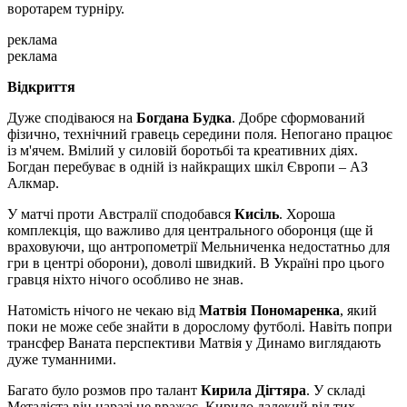
воротарем турніру.
реклама
реклама
Відкриття
Дуже сподіваюся на
Богдана Будка
. Добре сформований
фізично, технічний гравець середини поля. Непогано працює
із м'ячем. Вмілий у силовій боротьбі та креативних діях.
Богдан перебуває в одній із найкращих шкіл Європи – АЗ
Алкмар.
У матчі проти Австралії сподобався
Кисіль
. Хороша
комплекція, що важливо для центрального оборонця (ще й
враховуючи, що антропометрії Мельниченка недостатньо для
гри в центрі оборони), доволі швидкий. В Україні про цього
гравця ніхто нічого особливо не знав.
Натомість нічого не чекаю від
Матвія Пономаренка
, який
поки не може себе знайти в дорослому футболі. Навіть попри
трансфер Ваната перспективи Матвія у Динамо виглядають
дуже туманними.
Багато було розмов про талант
Кирила Дігтяра
. У складі
Металіста він наразі не вражає. Кирило далекий від тих